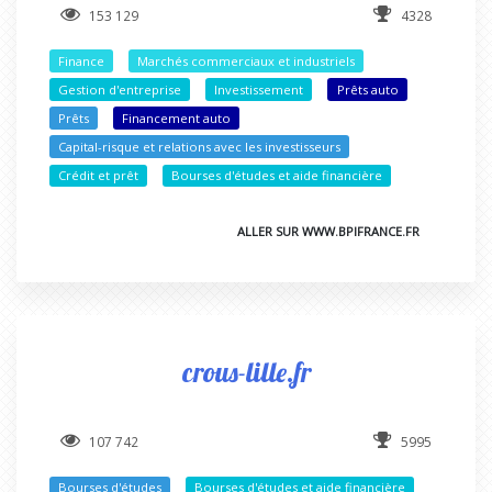
153 129
4328
Finance
Marchés commerciaux et industriels
Gestion d'entreprise
Investissement
Prêts auto
Prêts
Financement auto
Capital-risque et relations avec les investisseurs
Crédit et prêt
Bourses d'études et aide financière
ALLER SUR WWW.BPIFRANCE.FR
crous-lille.fr
107 742
5995
Bourses d'études
Bourses d'études et aide financière