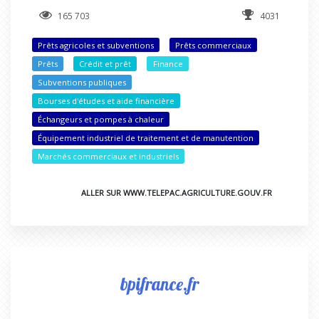
165 703
4031
Prêts agricoles et subventions
Prêts commerciaux
Prêts
Crédit et prêt
Finance
Subventions publiques
Bourses d'études et aide financière
Échangeurs et pompes à chaleur
Équipement industriel de traitement et de manutention
Marchés commerciaux et industriels
ALLER SUR WWW.TELEPAC.AGRICULTURE.GOUV.FR
bpifrance.fr