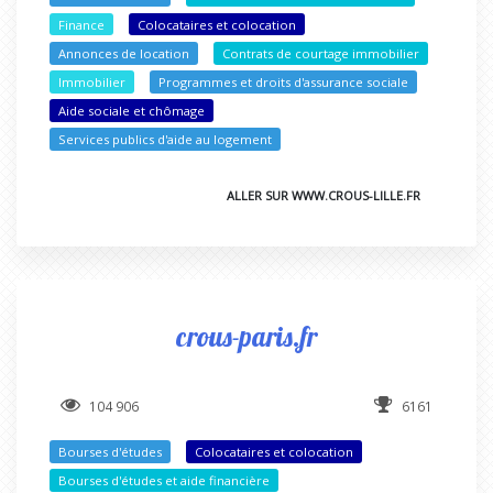
Finance
Colocataires et colocation
Annonces de location
Contrats de courtage immobilier
Immobilier
Programmes et droits d'assurance sociale
Aide sociale et chômage
Services publics d'aide au logement
ALLER SUR WWW.CROUS-LILLE.FR
crous-paris.fr
104 906
6161
Bourses d'études
Colocataires et colocation
Bourses d'études et aide financière