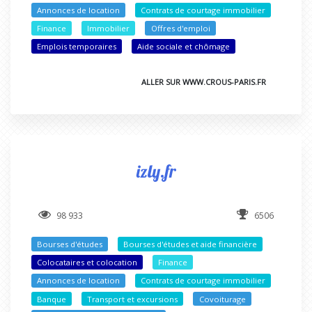
Annonces de location
Contrats de courtage immobilier
Finance
Immobilier
Offres d'emploi
Emplois temporaires
Aide sociale et chômage
ALLER SUR WWW.CROUS-PARIS.FR
izly.fr
98 933
6506
Bourses d'études
Bourses d'études et aide financière
Colocataires et colocation
Finance
Annonces de location
Contrats de courtage immobilier
Banque
Transport et excursions
Covoiturage