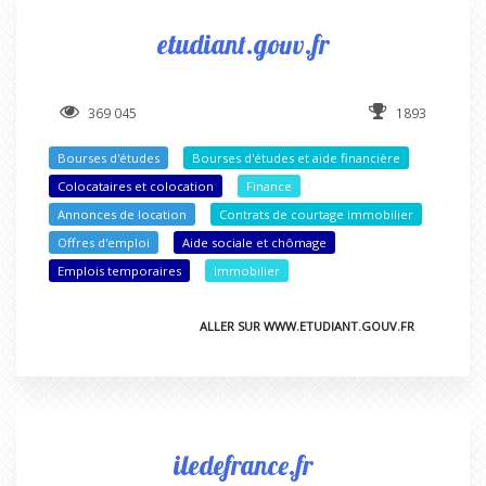
etudiant.gouv.fr
369 045
1893
Bourses d'études
Bourses d'études et aide financière
Colocataires et colocation
Finance
Annonces de location
Contrats de courtage immobilier
Offres d'emploi
Aide sociale et chômage
Emplois temporaires
Immobilier
ALLER SUR WWW.ETUDIANT.GOUV.FR
iledefrance.fr