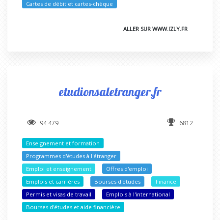
Cartes de débit et cartes-chèque
ALLER SUR WWW.IZLY.FR
etudionsaletranger.fr
94 479
6812
Enseignement et formation
Programmes d'études à l'étranger
Emploi et enseignement
Offres d'emploi
Emplois et carrières
Bourses d'études
Finance
Permis et visas de travail
Emplois à l'international
Bourses d'études et aide financière