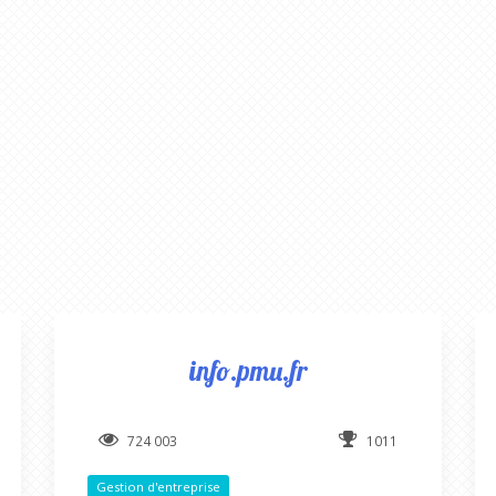
info.pmu.fr
724 003
1011
Gestion d'entreprise