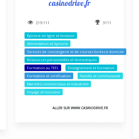
casinodrive.fr
219 111
3111
Épicerie en ligne et livraison
Alimentation et épicerie
Services de conciergerie et de courses livrées à domicile
Ressources personnelles et domestiques
Formation au TEFL
Enseignement et formation
Formation et certification
Famille et communauté
Marchés commerciaux et industriels
Voyage et tourisme
ALLER SUR WWW.CASINODRIVE.FR