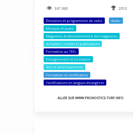
347 060
2010
Émissions et programmes de radio
Radio
Musique et audio
Magazines et abonnements à des magazines
Actualités, médias et publications
Formation au TEFL
Enseignement et formation
Arts et divertissements
Formation et certification
Certifications en langues étrangères
ALLER SUR WWW.PRONOSTICS-TURF.INFO