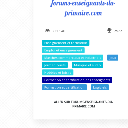
forums-enseignants-du-
primaire.com
231 140
2972
Enseignement et formation
Emploi et enseignement
Marchés commerciaux et industriels
Jeux
Jeux et jouets
Musique et audio
Hobbies et loisirs
Formation et certification des enseignants
Formation et certification
Logiciels
ALLER SUR FORUMS-ENSEIGNANTS-DU-
PRIMAIRE.COM