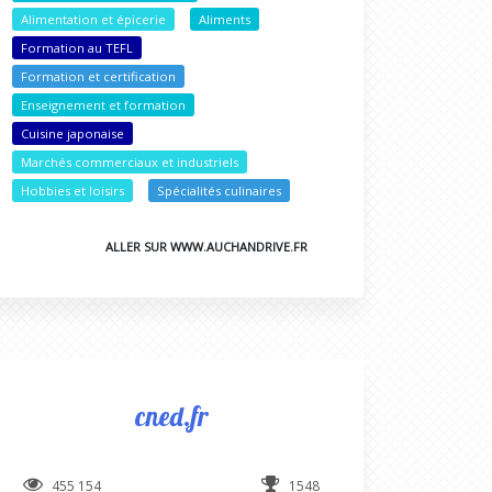
Alimentation et épicerie
Aliments
Formation au TEFL
Formation et certification
Enseignement et formation
Cuisine japonaise
Marchés commerciaux et industriels
Hobbies et loisirs
Spécialités culinaires
ALLER SUR WWW.AUCHANDRIVE.FR
cned.fr
455 154
1548