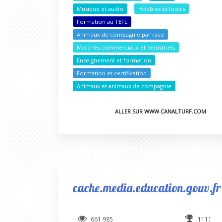
Musique et audio
Hobbies et loisirs
Formation au TEFL
Animaux de compagnie par race
Marchés commerciaux et industriels
Enseignement et formation
Formation et certification
Animaux et animaux de compagnie
ALLER SUR WWW.CANALTURF.COM
cache.media.education.gouv.fr
661 985
1111