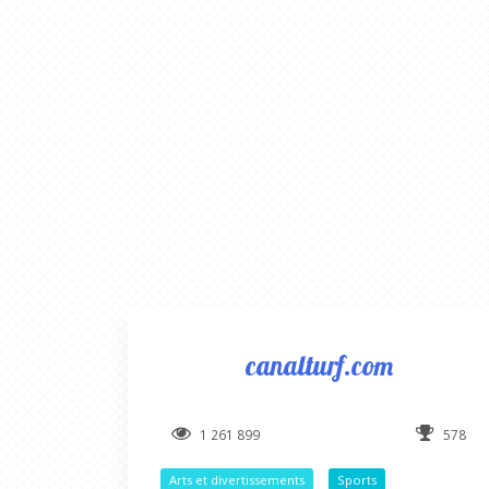
canalturf.com
1 261 899
578
Arts et divertissements
Sports