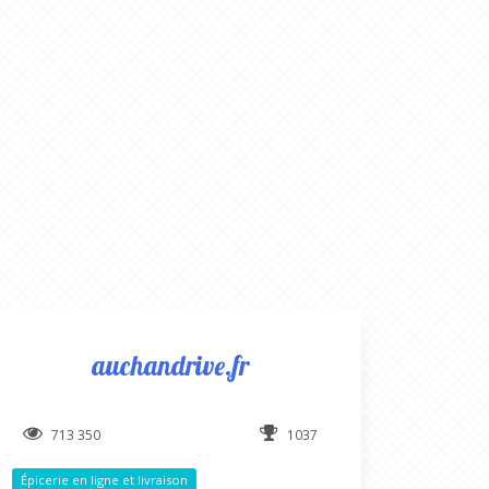
auchandrive.fr
713 350
1037
Épicerie en ligne et livraison