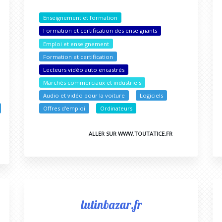
Enseignement et formation
Formation et certification des enseignants
Emploi et enseignement
Formation et certification
Lecteurs vidéo auto encastrés
Marchés commerciaux et industriels
Audio et vidéo pour la voiture
Logiciels
Offres d'emploi
Ordinateurs
ALLER SUR WWW.TOUTATICE.FR
lutinbazar.fr