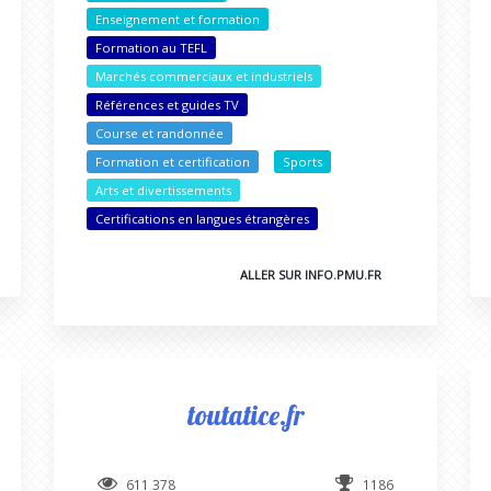
Enseignement et formation
Formation au TEFL
Marchés commerciaux et industriels
Références et guides TV
Course et randonnée
Formation et certification
Sports
Arts et divertissements
Certifications en langues étrangères
ALLER SUR INFO.PMU.FR
toutatice.fr
611 378
1186