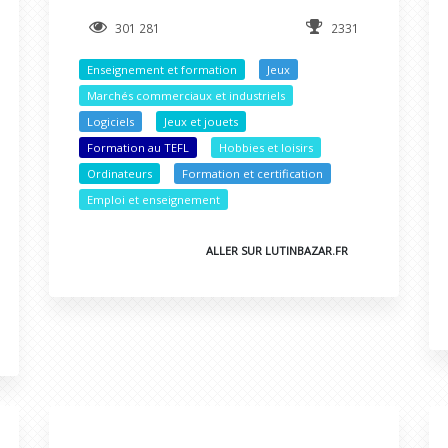
301 281
2331
Enseignement et formation
Jeux
Marchés commerciaux et industriels
Logiciels
Jeux et jouets
Formation au TEFL
Hobbies et loisirs
Ordinateurs
Formation et certification
Emploi et enseignement
ALLER SUR LUTINBAZAR.FR