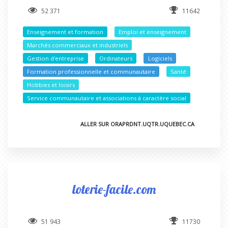
52 371
11642
Enseignement et formation
Emploi et enseignement
Marchés commerciaux et industriels
Gestion d'entreprise
Ordinateurs
Logiciels
Formation professionnelle et communautaire
Santé
Hobbies et loisirs
Service communautaire et associations à caractère social
ALLER SUR ORAPRDNT.UQTR.UQUEBEC.CA
loterie-facile.com
51 943
11730