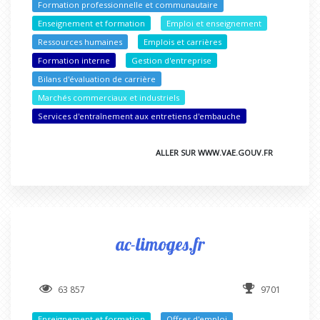
Formation professionnelle et communautaire
Enseignement et formation
Emploi et enseignement
Ressources humaines
Emplois et carrières
Formation interne
Gestion d'entreprise
Bilans d'évaluation de carrière
Marchés commerciaux et industriels
Services d'entraînement aux entretiens d'embauche
ALLER SUR WWW.VAE.GOUV.FR
ac-limoges.fr
63 857
9701
Enseignement et formation
Offres d'emploi