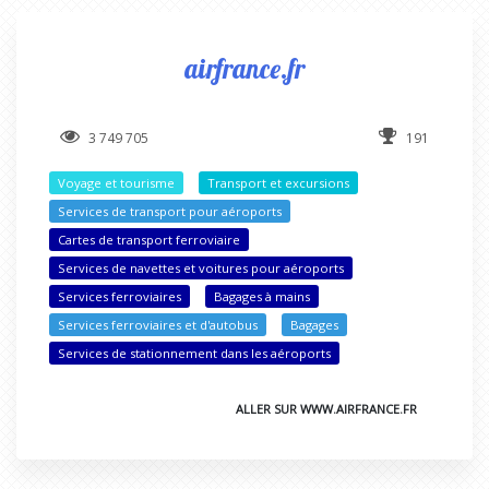
airfrance.fr
3 749 705
191
Voyage et tourisme
Transport et excursions
Services de transport pour aéroports
Cartes de transport ferroviaire
Services de navettes et voitures pour aéroports
Services ferroviaires
Bagages à mains
Services ferroviaires et d'autobus
Bagages
Services de stationnement dans les aéroports
ALLER SUR WWW.AIRFRANCE.FR