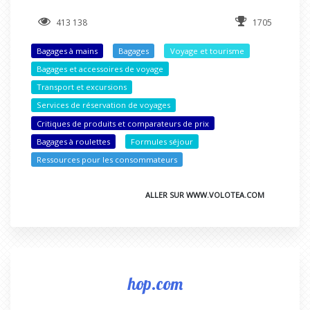
413 138
1705
Bagages à mains
Bagages
Voyage et tourisme
Bagages et accessoires de voyage
Transport et excursions
Services de réservation de voyages
Critiques de produits et comparateurs de prix
Bagages à roulettes
Formules séjour
Ressources pour les consommateurs
ALLER SUR WWW.VOLOTEA.COM
hop.com