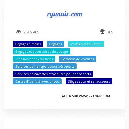
ryanair.com
2 369 405
305
Bagages à mains
Bagages
Voyage et tourisme
Bagages et accessoires de voyage
Transport et excursions
Location de voitures
Services de transport pour aéroports
Services de navettes et voitures pour aéroports
Cartes d'identité avec photo
Sièges auto et rehausseurs
ALLER SUR WWW.RYANAIR.COM