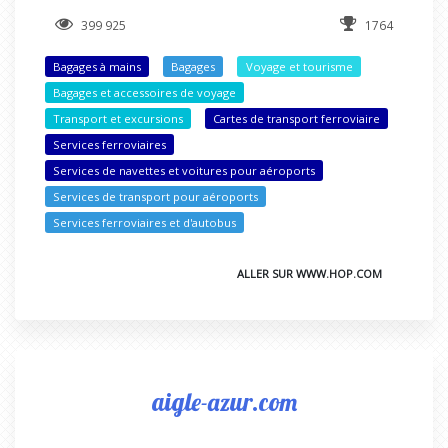
399 925
1764
Bagages à mains
Bagages
Voyage et tourisme
Bagages et accessoires de voyage
Transport et excursions
Cartes de transport ferroviaire
Services ferroviaires
Services de navettes et voitures pour aéroports
Services de transport pour aéroports
Services ferroviaires et d'autobus
ALLER SUR WWW.HOP.COM
aigle-azur.com