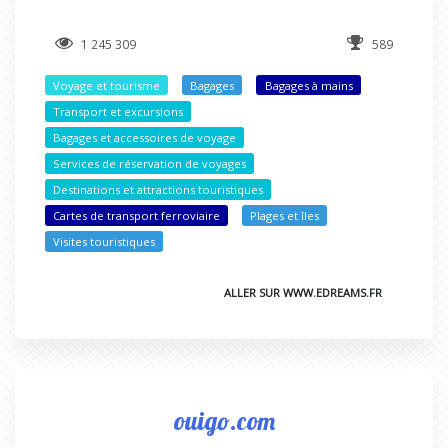
1 245 309
589
Voyage et tourisme
Bagages
Bagages à mains
Transport et excursions
Bagages et accessoires de voyage
Services de réservation de voyages
Destinations et attractions touristiques
Cartes de transport ferroviaire
Plages et îles
Visites touristiques
ALLER SUR WWW.EDREAMS.FR
ouigo.com