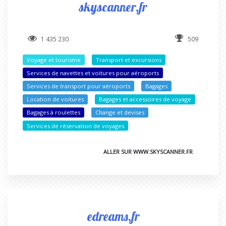
skyscanner.fr
1 435 230
509
Voyage et tourisme
Transport et excursions
Services de navettes et voitures pour aéroports
Services de transport pour aéroports
Bagages
Location de voitures
Bagages et accessoires de voyage
Bagages à roulettes
Change et devises
Services de réservation de voyages
ALLER SUR WWW.SKYSCANNER.FR
edreams.fr