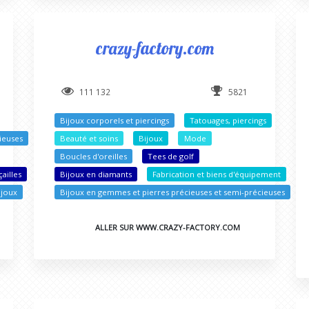
crazy-factory.com
111 132
5821
Bijoux corporels et piercings
Tatouages, piercings
ieuses
Beauté et soins
Bijoux
Mode
Boucles d'oreilles
Tees de golf
ailles
Bijoux en diamants
Fabrication et biens d'équipement
ijoux
Bijoux en gemmes et pierres précieuses et semi-précieuses
ALLER SUR WWW.CRAZY-FACTORY.COM