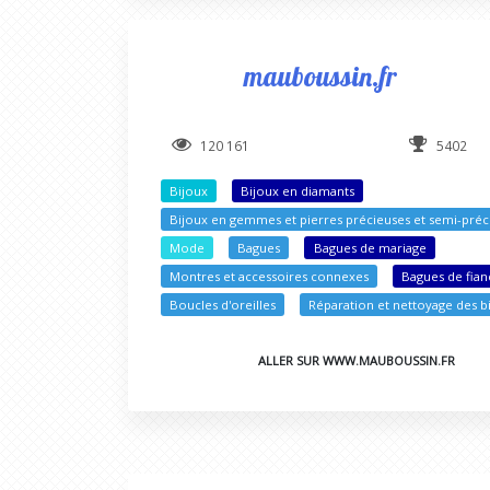
mauboussin.fr
120 161
5402
Bijoux
Bijoux en diamants
Bijoux en gemmes et pierres précieuses et semi-préc
Mode
Bagues
Bagues de mariage
Montres et accessoires connexes
Bagues de fianç
Boucles d'oreilles
Réparation et nettoyage des b
ALLER SUR WWW.MAUBOUSSIN.FR