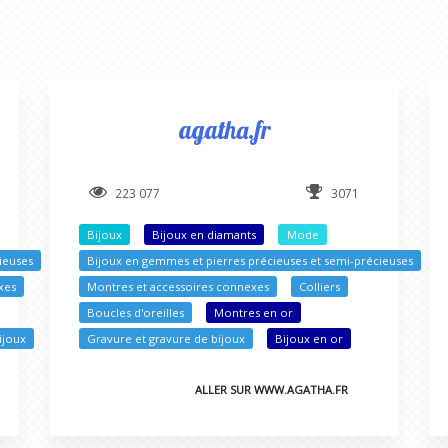
agatha.fr
223 077
3071
Bijoux
Bijoux en diamants
Mode
ieuses
Bijoux en gemmes et pierres précieuses et semi-précieuses
xes
Montres et accessoires connexes
Colliers
Boucles d'oreilles
Montres en or
ijoux
Gravure et gravure de bijoux
Bijoux en or
ALLER SUR WWW.AGATHA.FR