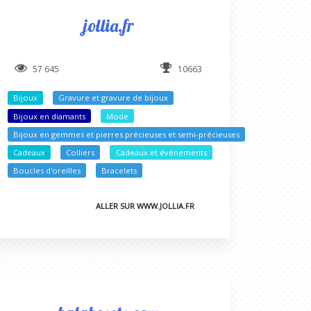
jollia.fr
57 645
10663
Bijoux
Gravure et gravure de bijoux
Bijoux en diamants
Mode
Bijoux en gemmes et pierres précieuses et semi-précieuses
Cadeaux
Colliers
Cadeaux et événements
Boucles d'oreilles
Bracelets
ALLER SUR WWW.JOLLIA.FR