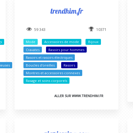
trendhim.fr
59 343
10371
gs
Mode
Accessoires de mode
Bijoux
Cravates
Rasoirs pour hommes
Rasoirs et rasoirs électriques
ieuses
Boucles d'oreilles
Rasoirs
Montres et accessoires connexes
Rasage et soins corporels
ALLER SUR WWW.TRENDHIM.FR