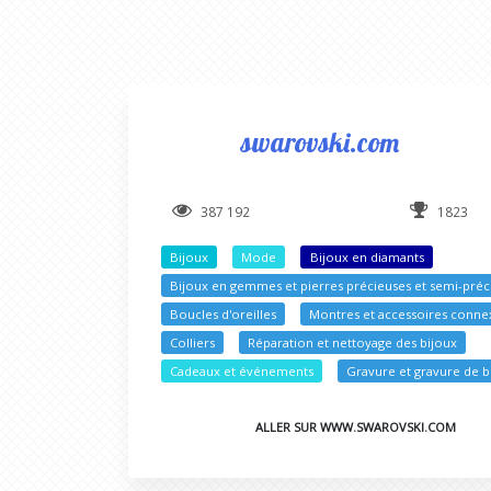
swarovski.com
387 192
1823
Bijoux
Mode
Bijoux en diamants
Bijoux en gemmes et pierres précieuses et semi-préc
Boucles d'oreilles
Montres et accessoires conne
Colliers
Réparation et nettoyage des bijoux
Cadeaux et événements
Gravure et gravure de b
ALLER SUR WWW.SWAROVSKI.COM