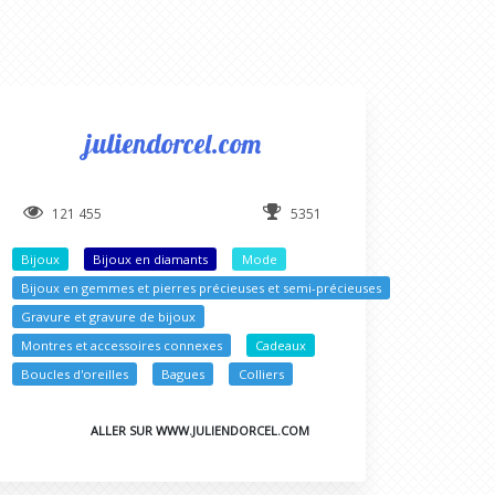
juliendorcel.com
121 455
5351
Bijoux
Bijoux en diamants
Mode
Bijoux en gemmes et pierres précieuses et semi-précieuses
Gravure et gravure de bijoux
Montres et accessoires connexes
Cadeaux
Boucles d'oreilles
Bagues
Colliers
ALLER SUR WWW.JULIENDORCEL.COM