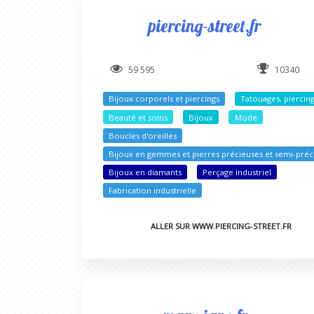
piercing-street.fr
59 595
10340
Bijoux corporels et piercings
Tatouages, piercin
Beauté et soins
Bijoux
Mode
Boucles d'oreilles
Bijoux en gemmes et pierres précieuses et semi-préc
Bijoux en diamants
Perçage industriel
Fabrication industrielle
ALLER SUR WWW.PIERCING-STREET.FR