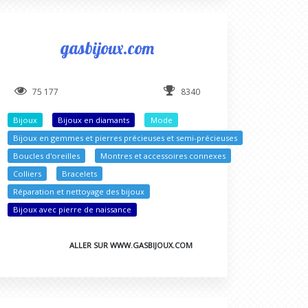
gasbijoux.com
75 177
8340
Bijoux
Bijoux en diamants
Mode
Bijoux en gemmes et pierres précieuses et semi-précieuses
Boucles d'oreilles
Montres et accessoires connexes
Colliers
Bracelets
Réparation et nettoyage des bijoux
Bijoux avec pierre de naissance
ALLER SUR WWW.GASBIJOUX.COM