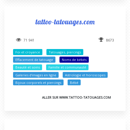
tattoo-tatouages.com
71 941
8673
Foi et croyance
Tatouages, piercings
Effacement de tatouage
Noms de bébés
Beauté et soins
Famille et communauté
Galeries d'images en ligne
Astrologie et horoscopes
Bijoux corporels et piercings
Bébé
ALLER SUR WWW.TATTOO-TATOUAGES.COM