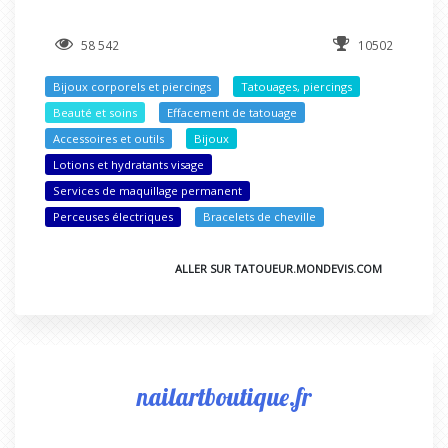
58 542
10502
Bijoux corporels et piercings
Tatouages, piercings
Beauté et soins
Effacement de tatouage
Accessoires et outils
Bijoux
Lotions et hydratants visage
Services de maquillage permanent
Perceuses électriques
Bracelets de cheville
ALLER SUR TATOUEUR.MONDEVIS.COM
nailartboutique.fr