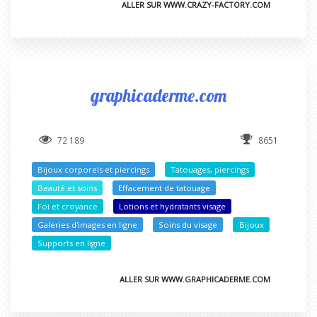
ALLER SUR WWW.CRAZY-FACTORY.COM
graphicaderme.com
72 189
8651
Bijoux corporels et piercings
Tatouages, piercings
Beauté et soins
Effacement de tatouage
Foi et croyance
Lotions et hydratants visage
Galeries d'images en ligne
Soins du visage
Bijoux
Supports en ligne
ALLER SUR WWW.GRAPHICADERME.COM