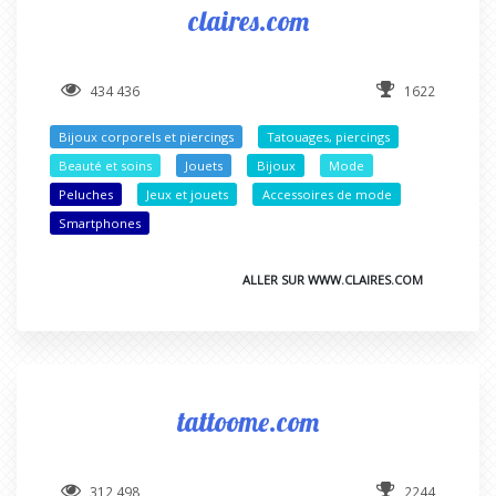
claires.com
434 436
1622
Bijoux corporels et piercings
Tatouages, piercings
Beauté et soins
Jouets
Bijoux
Mode
Peluches
Jeux et jouets
Accessoires de mode
Smartphones
ALLER SUR WWW.CLAIRES.COM
tattoome.com
312 498
2244