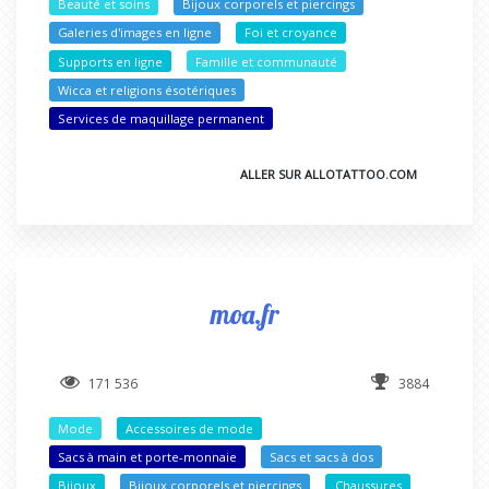
Beauté et soins
Bijoux corporels et piercings
Galeries d'images en ligne
Foi et croyance
Supports en ligne
Famille et communauté
Wicca et religions ésotériques
Services de maquillage permanent
ALLER SUR ALLOTATTOO.COM
moa.fr
171 536
3884
Mode
Accessoires de mode
Sacs à main et porte-monnaie
Sacs et sacs à dos
Bijoux
Bijoux corporels et piercings
Chaussures