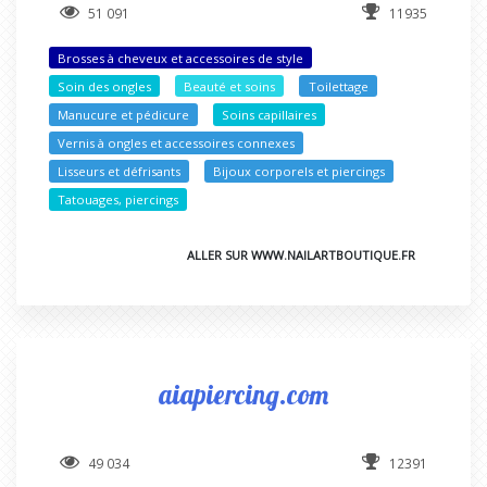
51 091
11935
Brosses à cheveux et accessoires de style
Soin des ongles
Beauté et soins
Toilettage
Manucure et pédicure
Soins capillaires
Vernis à ongles et accessoires connexes
Lisseurs et défrisants
Bijoux corporels et piercings
Tatouages, piercings
ALLER SUR WWW.NAILARTBOUTIQUE.FR
aiapiercing.com
49 034
12391