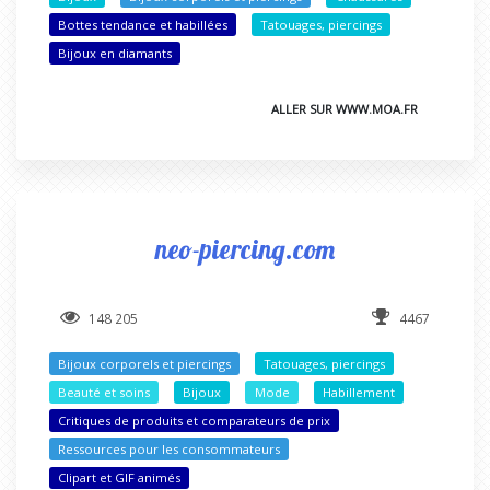
Bottes tendance et habillées
Tatouages, piercings
Bijoux en diamants
ALLER SUR WWW.MOA.FR
neo-piercing.com
148 205
4467
Bijoux corporels et piercings
Tatouages, piercings
Beauté et soins
Bijoux
Mode
Habillement
Critiques de produits et comparateurs de prix
Ressources pour les consommateurs
Clipart et GIF animés