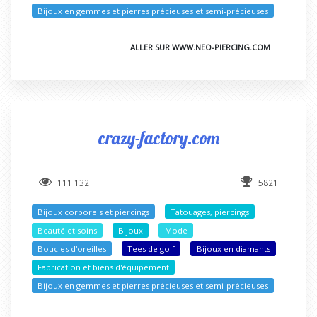
Bijoux en gemmes et pierres précieuses et semi-précieuses
ALLER SUR WWW.NEO-PIERCING.COM
crazy-factory.com
111 132
5821
Bijoux corporels et piercings
Tatouages, piercings
Beauté et soins
Bijoux
Mode
Boucles d'oreilles
Tees de golf
Bijoux en diamants
Fabrication et biens d'équipement
Bijoux en gemmes et pierres précieuses et semi-précieuses