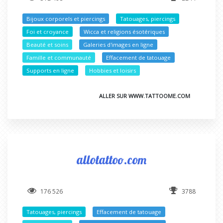
Bijoux corporels et piercings
Tatouages, piercings
Foi et croyance
Wicca et religions ésotériques
Beauté et soins
Galeries d'images en ligne
Famille et communauté
Effacement de tatouage
Supports en ligne
Hobbies et loisirs
ALLER SUR WWW.TATTOOME.COM
allotattoo.com
176 526
3788
Tatouages, piercings
Effacement de tatouage