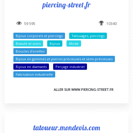
piercing-street.fr
59 595
10340
Bijoux corporels et piercings
Tatouages, piercings
Beauté et soins
Bijoux
Mode
Boucles d'oreilles
Bijoux en gemmes et pierres précieuses et semi-précieuses
Bijoux en diamants
Perçage industriel
Fabrication industrielle
ALLER SUR WWW.PIERCING-STREET.FR
tatoueur.mondevis.com