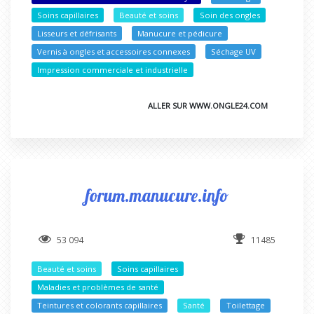
Soins capillaires
Beauté et soins
Soin des ongles
Lisseurs et défrisants
Manucure et pédicure
Vernis à ongles et accessoires connexes
Séchage UV
Impression commerciale et industrielle
ALLER SUR WWW.ONGLE24.COM
forum.manucure.info
53 094
11485
Beauté et soins
Soins capillaires
Maladies et problèmes de santé
Teintures et colorants capillaires
Santé
Toilettage