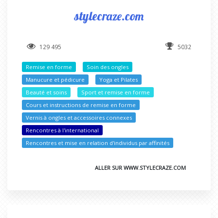
stylecraze.com
129 495
5032
Remise en forme
Soin des ongles
Manucure et pédicure
Yoga et Pilates
Beauté et soins
Sport et remise en forme
Cours et instructions de remise en forme
Vernis à ongles et accessoires connexes
Rencontres à l'international
Rencontres et mise en relation d'individus par affinités
ALLER SUR WWW.STYLECRAZE.COM