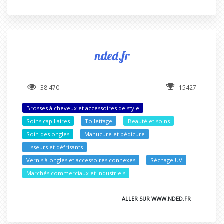
nded.fr
38 470
15427
Brosses à cheveux et accessoires de style
Soins capillaires
Toilettage
Beauté et soins
Soin des ongles
Manucure et pédicure
Lisseurs et défrisants
Vernis à ongles et accessoires connexes
Séchage UV
Marchés commerciaux et industriels
ALLER SUR WWW.NDED.FR