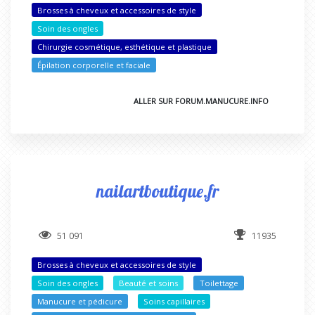
Brosses à cheveux et accessoires de style
Soin des ongles
Chirurgie cosmétique, esthétique et plastique
Épilation corporelle et faciale
ALLER SUR FORUM.MANUCURE.INFO
nailartboutique.fr
51 091
11935
Brosses à cheveux et accessoires de style
Soin des ongles
Beauté et soins
Toilettage
Manucure et pédicure
Soins capillaires