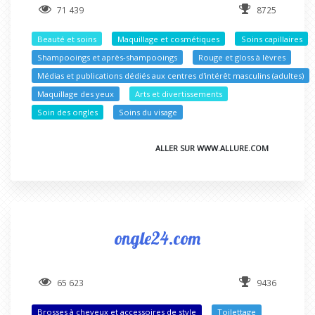
71 439
8725
Beauté et soins
Maquillage et cosmétiques
Soins capillaires
Shampooings et après-shampooings
Rouge et gloss à lèvres
Médias et publications dédiés aux centres d'intérêt masculins (adultes)
Maquillage des yeux
Arts et divertissements
Soin des ongles
Soins du visage
ALLER SUR WWW.ALLURE.COM
ongle24.com
65 623
9436
Brosses à cheveux et accessoires de style
Toilettage