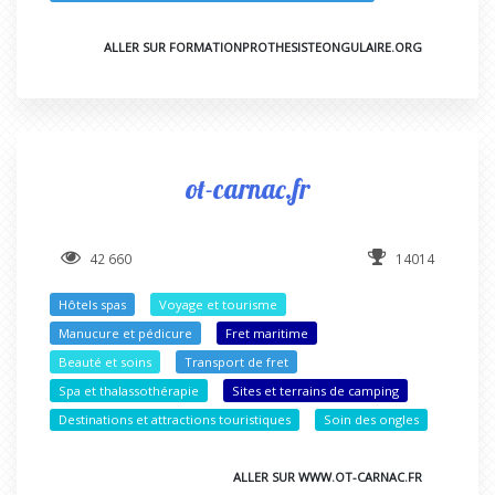
ALLER SUR FORMATIONPROTHESISTEONGULAIRE.ORG
ot-carnac.fr
42 660
14014
Hôtels spas
Voyage et tourisme
Manucure et pédicure
Fret maritime
Beauté et soins
Transport de fret
Spa et thalassothérapie
Sites et terrains de camping
Destinations et attractions touristiques
Soin des ongles
ALLER SUR WWW.OT-CARNAC.FR