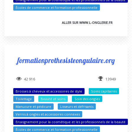
Écoles de commerce et formation professionnelle
ALLER SUR WWW.L-ONGLERIE.FR
formationprothesisteongulaire.org
42 916
13949
Brosses à cheveux et accessoires de style
Soins capillaires
Toilettage
Beauté et soins
Soin des ongles
Manucure et pédicure
Lisseurs et défrisants
Vernis à ongles et accessoires connexes
Enseignement pour la cosmétique et les professionnels de la beauté
Écoles de commerce et formation professionnelle