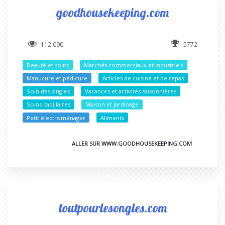
goodhousekeeping.com
112 090
5772
Beauté et soins
Marchés commerciaux et industriels
Manucure et pédicure
Articles de cuisine et de repas
Soin des ongles
Vacances et activités saisonnières
Soins capillaires
Maison et jardinage
Petit électroménager
Aliments
ALLER SUR WWW.GOODHOUSEKEEPING.COM
toutpourlesongles.com