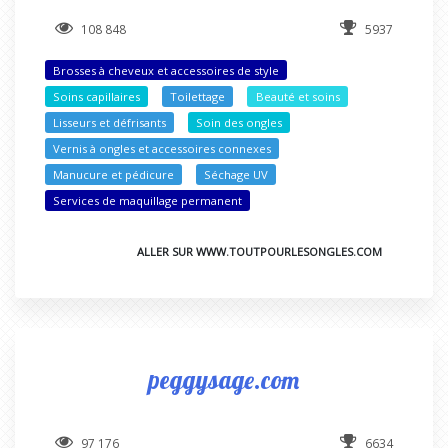
108 848
5937
Brosses à cheveux et accessoires de style
Soins capillaires
Toilettage
Beauté et soins
Lisseurs et défrisants
Soin des ongles
Vernis à ongles et accessoires connexes
Manucure et pédicure
Séchage UV
Services de maquillage permanent
ALLER SUR WWW.TOUTPOURLESONGLES.COM
peggysage.com
97 176
6634