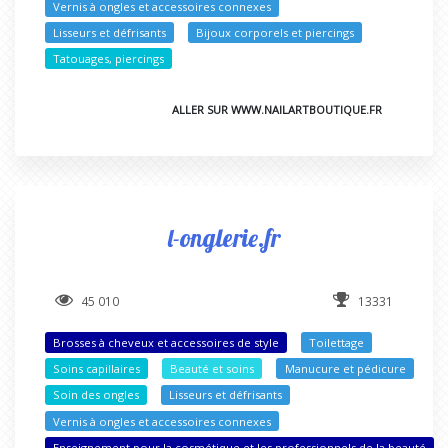
Vernis à ongles et accessoires connexes
Lisseurs et défrisants
Bijoux corporels et piercings
Tatouages, piercings
ALLER SUR WWW.NAILARTBOUTIQUE.FR
l-onglerie.fr
45 010
13331
Brosses à cheveux et accessoires de style
Toilettage
Soins capillaires
Beauté et soins
Manucure et pédicure
Soin des ongles
Lisseurs et défrisants
Vernis à ongles et accessoires connexes
Enseignement pour la cosmétique et les professionnels de la beauté