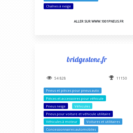
Chaînes à neige
ALLER SUR WWW.1001PNEUS.FR
bridgestone.fr
54 828
11150
Pneus et pièces pour pneus auto
Pièces et accessoires pour véhicule
Pneus neige
Véhicules
Pneus pour voiture et véhicule utilitaire
Véhicules à moteur
Voitures et utilitaires
Concessionnaires automobiles