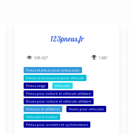
123pneus.fr
505 027
1387
Pneus et pièces pour pneus auto
Pièces et accessoires pour véhicule
Pneus neige
Véhicules
Pneus pour voiture et véhicule utilitaire
Roues pour voiture et véhicule utilitaire
Voitures et utilitaires
Huiles pour véhicules
Véhicules à moteur
Pneus pour scooters et cyclomoteurs