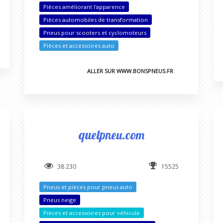
Pièces améliorant l'apparence
Pièces automobiles de transformation
Pneus pour scooters et cyclomoteurs
Pièces et accessoires auto
ALLER SUR WWW.BONSPNEUS.FR
quelpneu.com
38 230
15525
Pneus et pièces pour pneus auto
Pneus neige
Pièces et accessoires pour véhicule