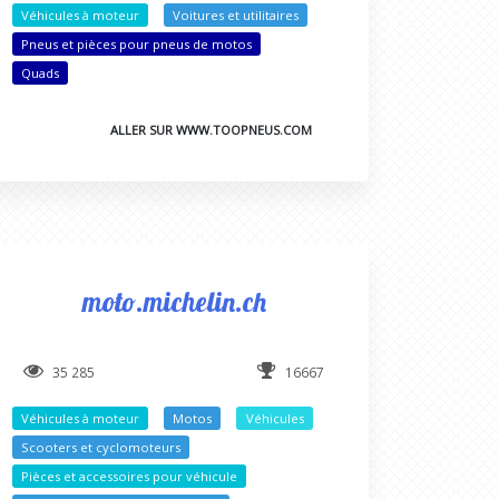
Véhicules à moteur
Voitures et utilitaires
Pneus et pièces pour pneus de motos
Quads
ALLER SUR WWW.TOOPNEUS.COM
moto.michelin.ch
35 285
16667
Véhicules à moteur
Motos
Véhicules
Scooters et cyclomoteurs
Pièces et accessoires pour véhicule