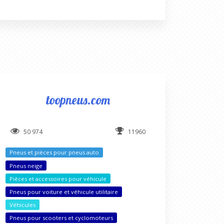
toopneus.com
50 974
11960
Pneus et pièces pour pneus auto
Pneus neige
Pièces et accessoires pour véhicule
Pneus pour voiture et véhicule utilitaire
Véhicules
Pneus pour scooters et cyclomoteurs