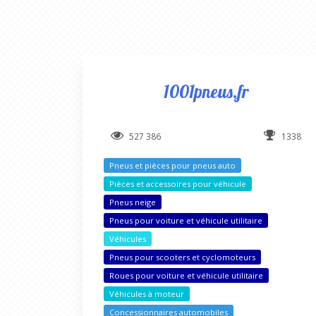
1001pneus.fr
527 386
1338
Pneus et pièces pour pneus auto
Pièces et accessoires pour véhicule
Pneus neige
Pneus pour voiture et véhicule utilitaire
Véhicules
Pneus pour scooters et cyclomoteurs
Roues pour voiture et véhicule utilitaire
Véhicules à moteur
Concessionnaires automobiles