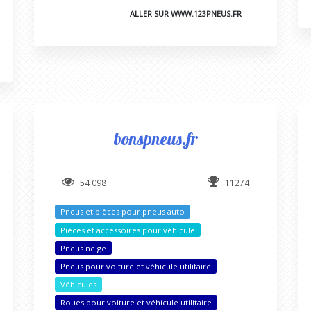
ALLER SUR WWW.123PNEUS.FR
bonspneus.fr
54 098
11274
Pneus et pièces pour pneus auto
Pièces et accessoires pour véhicule
Pneus neige
Pneus pour voiture et véhicule utilitaire
Véhicules
Roues pour voiture et véhicule utilitaire