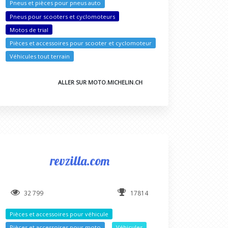
Pneus et pièces pour pneus auto
Pneus pour scooters et cyclomoteurs
Motos de trial
Pièces et accessoires pour scooter et cyclomoteur
Véhicules tout terrain
ALLER SUR MOTO.MICHELIN.CH
revzilla.com
32 799
17814
Pièces et accessoires pour véhicule
Pièces et accessoires pour moto
Véhicules