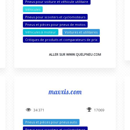
Pneus pour voiture et véhicule utilitaire
Véhicules
Pneus pour scooters et cyclomoteurs
Pneus et pièces pour pneus de motos
Véhicules à moteur
Voitures et utilitaires
Critiques de produits et comparateurs de prix
ALLER SUR WWW.QUELPNEU.COM
maxxis.com
34 371
17069
Pneus et pièces pour pneus auto
Pneus pour scooters et cyclomoteurs