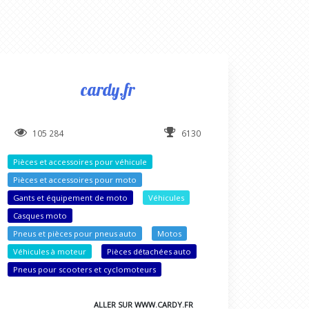
cardy.fr
105 284
6130
Pièces et accessoires pour véhicule
Pièces et accessoires pour moto
Gants et équipement de moto
Véhicules
Casques moto
Pneus et pièces pour pneus auto
Motos
Véhicules à moteur
Pièces détachées auto
Pneus pour scooters et cyclomoteurs
ALLER SUR WWW.CARDY.FR