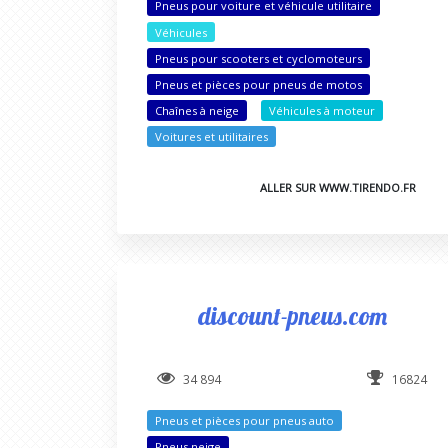
Pneus pour voiture et véhicule utilitaire
Véhicules
Pneus pour scooters et cyclomoteurs
Pneus et pièces pour pneus de motos
Chaînes à neige
Véhicules à moteur
Voitures et utilitaires
ALLER SUR WWW.TIRENDO.FR
discount-pneus.com
34 894
16824
Pneus et pièces pour pneus auto
Pneus neige