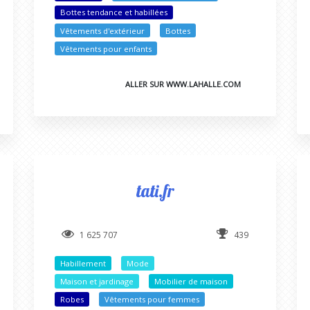
Bottes tendance et habillées
Vêtements d'extérieur
Bottes
Vêtements pour enfants
ALLER SUR WWW.LAHALLE.COM
tati.fr
1 625 707
439
Habillement
Mode
Maison et jardinage
Mobilier de maison
Robes
Vêtements pour femmes