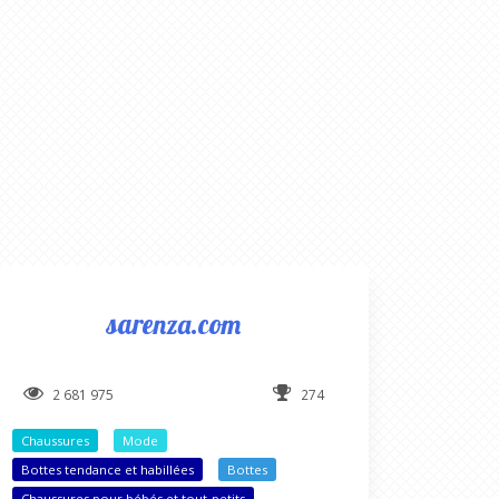
sarenza.com
2 681 975
274
Chaussures
Mode
Bottes tendance et habillées
Bottes
Chaussures pour bébés et tout-petits