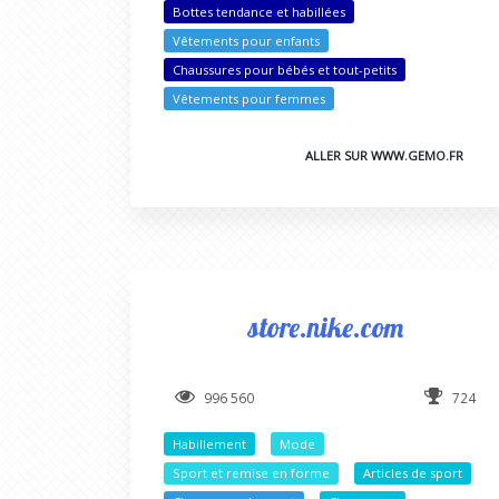
Bottes tendance et habillées
Vêtements pour enfants
Chaussures pour bébés et tout-petits
Vêtements pour femmes
ALLER SUR WWW.GEMO.FR
store.nike.com
996 560
724
Habillement
Mode
Sport et remise en forme
Articles de sport