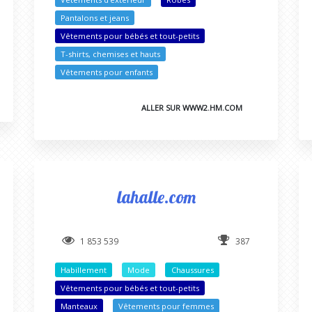
Pantalons et jeans
Vêtements pour bébés et tout-petits
T-shirts, chemises et hauts
Vêtements pour enfants
ALLER SUR WWW2.HM.COM
lahalle.com
1 853 539
387
Habillement
Mode
Chaussures
Vêtements pour bébés et tout-petits
Manteaux
Vêtements pour femmes