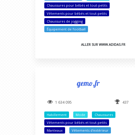
Chaussures pour bébés et tout-petits
Vêtements pour bébés et tout-petits
Chaussures de jogging
Équipement de football
ALLER SUR WWW.ADIDAS.FR
gemo.fr
1 634 095
437
Habillement
Mode
Chaussures
Vêtements pour bébés et tout-petits
Manteaux
Vêtements d'extérieur