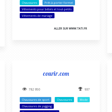
Chaussures
Prêt-à-porter formel
Vêtements pour bébés et tout-petits
Vêtements de mariage
ALLER SUR WWW.TATI.FR
courir.com
782 950
937
Chaussures de sport
Chaussures
Mode
Chaussures de jogging