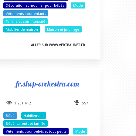
Décoration et mobilier pour bébés
Mode
Vêtements pour enfants
Famille et communauté
Mobilier de maison
Maison et jardinage
ALLER SUR WWW.VERTBAUDET.FR
fr.shop-orchestra.com
1 231 412
597
Bébé
Habillement
Bébé, parents et famille
Vêtements pour bébés et tout-petits
Mode