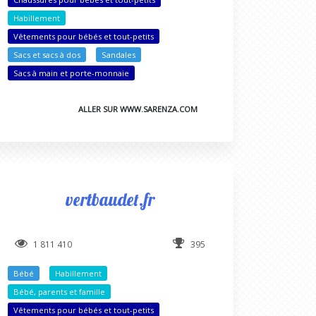
Habillement
Vêtements pour bébés et tout-petits
Sacs et sacs à dos
Sandales
Sacs à main et porte-monnaie
ALLER SUR WWW.SARENZA.COM
vertbaudet.fr
1 811 410
395
Bébé
Habillement
Bébé, parents et famille
Vêtements pour bébés et tout-petits