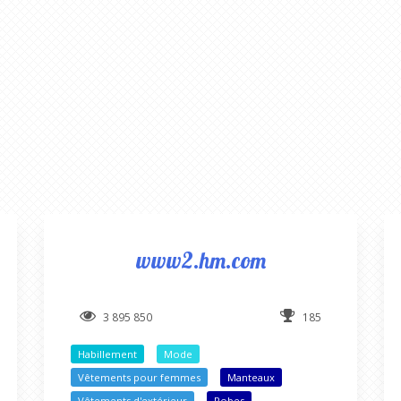
www2.hm.com
3 895 850
185
Habillement
Mode
Vêtements pour femmes
Manteaux
Vêtements d'extérieur
Robes