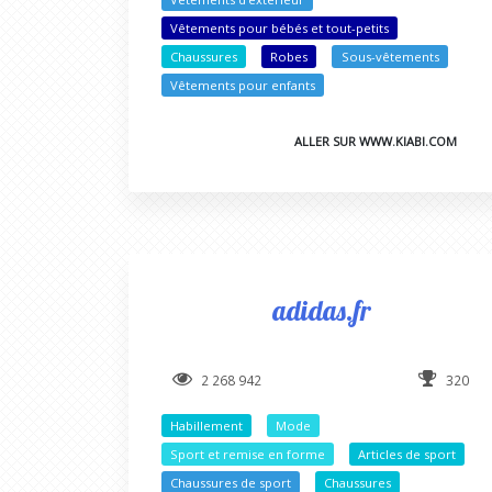
Vêtements pour bébés et tout-petits
Chaussures
Robes
Sous-vêtements
Vêtements pour enfants
ALLER SUR WWW.KIABI.COM
adidas.fr
2 268 942
320
Habillement
Mode
Sport et remise en forme
Articles de sport
Chaussures de sport
Chaussures