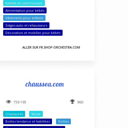
Famille et communauté
Alimentation pour bébés
Vêtements pour enfants
Sièges auto et rehausseurs
Décoration et mobilier pour bébés
ALLER SUR FR.SHOP-ORCHESTRA.COM
chaussea.com
759 195
960
Chaussures
Mode
Bottes tendance et habillées
Bottes