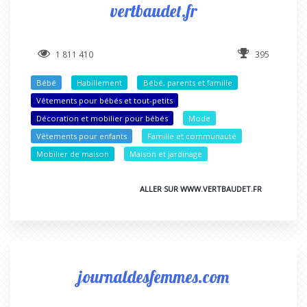
vertbaudet.fr
1 811 410
395
Bébé
Habillement
Bébé, parents et famille
Vêtements pour bébés et tout-petits
Décoration et mobilier pour bébés
Mode
Vêtements pour enfants
Famille et communauté
Mobilier de maison
Maison et jardinage
ALLER SUR WWW.VERTBAUDET.FR
journaldesfemmes.com