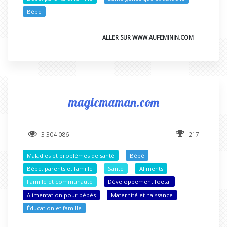
Bébé
ALLER SUR WWW.AUFEMININ.COM
magicmaman.com
3 304 086
217
Maladies et problèmes de santé
Bébé
Bébé, parents et famille
Santé
Aliments
Famille et communauté
Développement foetal
Alimentation pour bébés
Maternité et naissance
Éducation et famille