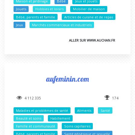
Maison et jardinage
Bébé
Jeux et jouets
Jouets
Hobbies et loisirs
Mobilier de maison
Bébé, parents et famille
Articles de cuisine et de repas
Jeux
Marchés commerciaux et industriels
ALLER SUR WWW.AUCHAN.FR
aufeminin.com
4 112 335
174
Maladies et problèmes de santé
Aliments
Santé
Beauté et soins
Habillement
Famille et communauté
Soins capillaires
Bébé, parents et famille
Santé génésique et sexuelle