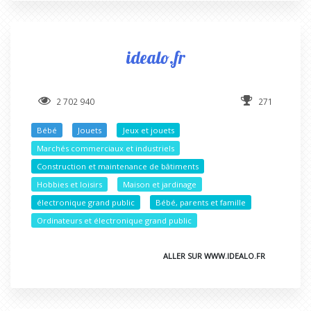
idealo.fr
2 702 940
271
Bébé
Jouets
Jeux et jouets
Marchés commerciaux et industriels
Construction et maintenance de bâtiments
Hobbies et loisirs
Maison et jardinage
électronique grand public
Bébé, parents et famille
Ordinateurs et électronique grand public
ALLER SUR WWW.IDEALO.FR