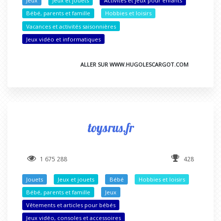
Jeux
Jeux et jouets
Activités et jeux pour enfants
Bébé, parents et famille
Hobbies et loisirs
Vacances et activités saisonnières
Jeux vidéo et informatiques
ALLER SUR WWW.HUGOLESCARGOT.COM
toysrus.fr
1 675 288
428
Jouets
Jeux et jouets
Bébé
Hobbies et loisirs
Bébé, parents et famille
Jeux
Vêtements et articles pour bébés
Jeux vidéo, consoles et accessoires