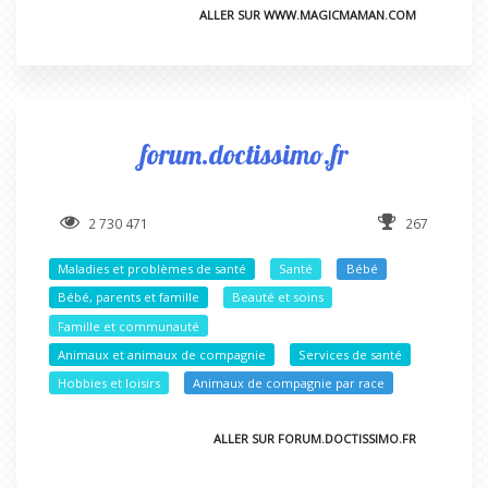
ALLER SUR WWW.MAGICMAMAN.COM
forum.doctissimo.fr
2 730 471
267
Maladies et problèmes de santé
Santé
Bébé
Bébé, parents et famille
Beauté et soins
Famille et communauté
Animaux et animaux de compagnie
Services de santé
Hobbies et loisirs
Animaux de compagnie par race
ALLER SUR FORUM.DOCTISSIMO.FR