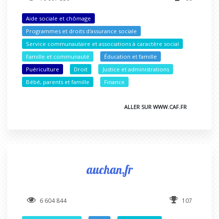
Aide sociale et chômage
Programmes et droits d'assurance sociale
Service communautaire et associations à caractère social
Famille et communauté
Éducation et famille
Puériculture
Droit
Justice et administrations
Bébé, parents et famille
Finance
ALLER SUR WWW.CAF.FR
auchan.fr
6 604 844
107