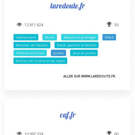
laredoute.fr
12 811 624
50
Habillement
Mode
Maison et jardinage
Bébé
Mobilier de maison
Bébé, parents et famille
Hobbies et loisirs
Jouets
Jeux et jouets
Articles de cuisine et de repas
ALLER SUR WWW.LAREDOUTE.FR
caf.fr
10 997 339
60