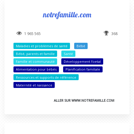
notrefamille.com
1 965 565
368
Maladies et problèmes de santé
Bébé
Bébé, parents et famille
Santé
Famille et communauté
Développement foetal
Alimentation pour bébés
Planification familiale
Ressources et supports de référence
Maternité et naissance
ALLER SUR WWW.NOTREFAMILLE.COM