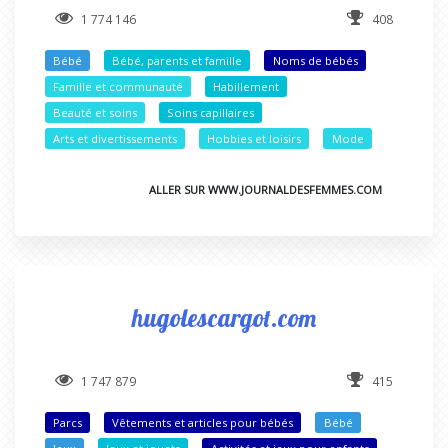
1 774 146
408
Bébé
Bébé, parents et famille
Noms de bébés
Famille et communauté
Habillement
Beauté et soins
Soins capillaires
Arts et divertissements
Hobbies et loisirs
Mode
ALLER SUR WWW.JOURNALDESFEMMES.COM
hugolescargot.com
1 747 879
415
Parcs
Vêtements et articles pour bébés
Bébé