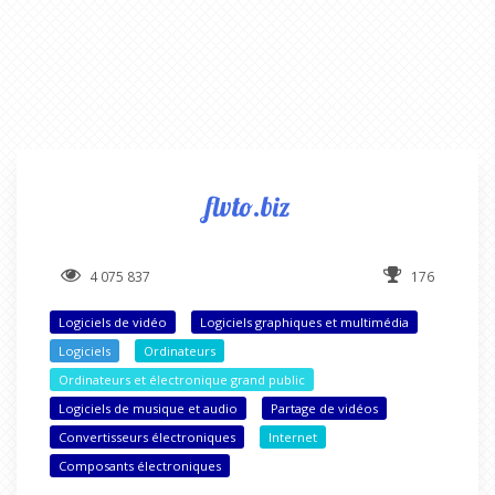
flvto.biz
4 075 837
176
Logiciels de vidéo
Logiciels graphiques et multimédia
Logiciels
Ordinateurs
Ordinateurs et électronique grand public
Logiciels de musique et audio
Partage de vidéos
Convertisseurs électroniques
Internet
Composants électroniques