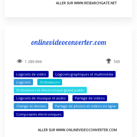
ALLER SUR WWW.RESEARCHGATE.NET
onlinevideoconverter.com
1 289 694
565
Logiciels de vidéo
Logiciels graphiques et multimédia
Logiciels
Ordinateurs
Ordinateurs et électronique grand public
Logiciels de musique et audio
Partage de vidéos
Change et devises
Partage de photos et vidéos en ligne
Composants électroniques
ALLER SUR WWW.ONLINEVIDEOCONVERTER.COM