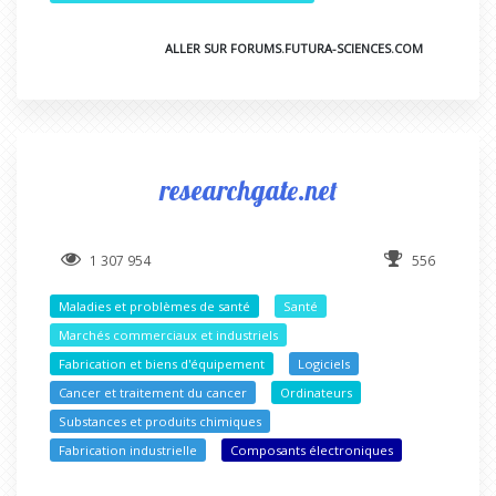
ALLER SUR FORUMS.FUTURA-SCIENCES.COM
researchgate.net
1 307 954
556
Maladies et problèmes de santé
Santé
Marchés commerciaux et industriels
Fabrication et biens d'équipement
Logiciels
Cancer et traitement du cancer
Ordinateurs
Substances et produits chimiques
Fabrication industrielle
Composants électroniques