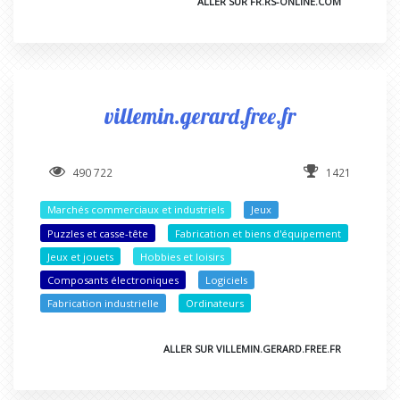
ALLER SUR FR.RS-ONLINE.COM
villemin.gerard.free.fr
490 722
1421
Marchés commerciaux et industriels
Jeux
Puzzles et casse-tête
Fabrication et biens d'équipement
Jeux et jouets
Hobbies et loisirs
Composants électroniques
Logiciels
Fabrication industrielle
Ordinateurs
ALLER SUR VILLEMIN.GERARD.FREE.FR