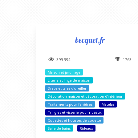
becquet.fr
399 994
1763
Maison et jardinage
Literie et linge de maison
Draps et taies d'oreiller
Décoration maison et décoration d'intérieur
Traitements pour fenêtres
Matelas
Tringles et visserie pour rideaux
Couettes et housses de couette
Salle de bains
Rideaux