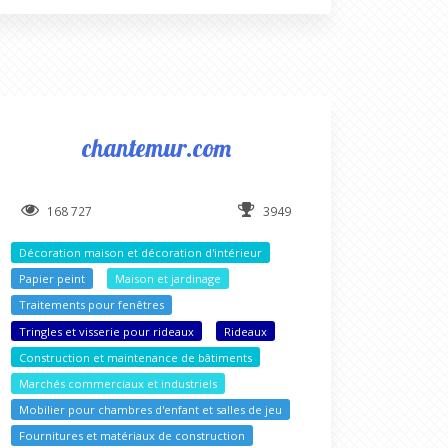
chantemur.com
168 727
3949
Décoration maison et décoration d'intérieur
Papier peint
Maison et jardinage
Traitements pour fenêtres
Tringles et visserie pour rideaux
Rideaux
Construction et maintenance de bâtiments
Marchés commerciaux et industriels
Mobilier pour chambres d'enfant et salles de jeu
Fournitures et matériaux de construction