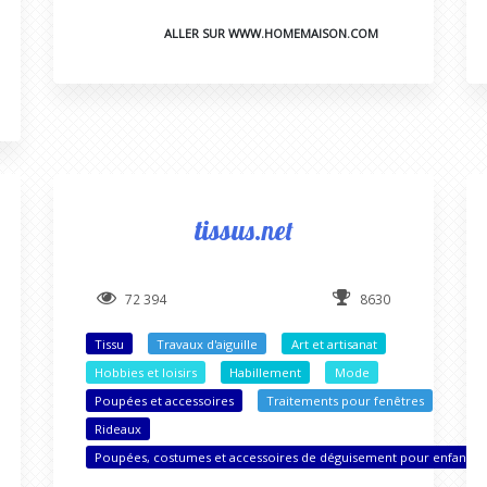
ALLER SUR WWW.HOMEMAISON.COM
tissus.net
72 394
8630
Tissu
Travaux d'aiguille
Art et artisanat
Hobbies et loisirs
Habillement
Mode
Poupées et accessoires
Traitements pour fenêtres
Rideaux
Poupées, costumes et accessoires de déguisement pour enfants