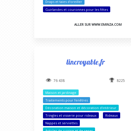
Draps et taies d'oreiller
Guirlandes et couronnes pour les fêtes
ALLER SUR WWW.EMINZA.COM
lincroyable.fr
76 438
8225
Maison et jardinage
Traitements pour fenêtres
Décoration maison et décoration d'intérieur
Tringles et visserie pour rideaux
Rideaux
Nappes et serviettes
Articles de cuisine et de repas