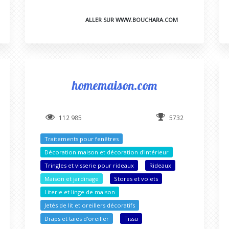
ALLER SUR WWW.BOUCHARA.COM
homemaison.com
112 985
5732
Traitements pour fenêtres
Décoration maison et décoration d'intérieur
Tringles et visserie pour rideaux
Rideaux
Maison et jardinage
Stores et volets
Literie et linge de maison
Jetés de lit et oreillers décoratifs
Draps et taies d'oreiller
Tissu