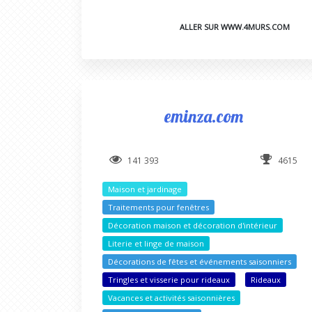
ALLER SUR WWW.4MURS.COM
eminza.com
141 393
4615
Maison et jardinage
Traitements pour fenêtres
Décoration maison et décoration d'intérieur
Literie et linge de maison
Décorations de fêtes et événements saisonniers
Tringles et visserie pour rideaux
Rideaux
Vacances et activités saisonnières