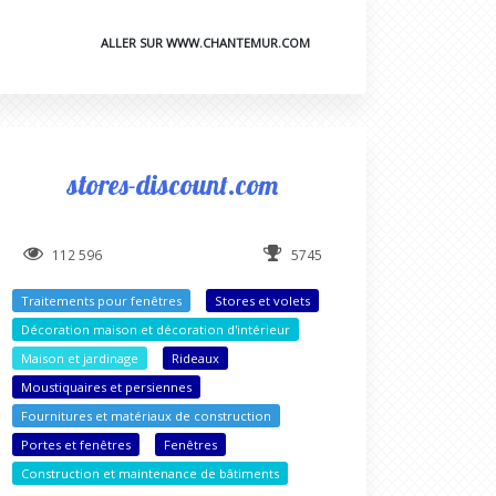
ALLER SUR WWW.CHANTEMUR.COM
stores-discount.com
112 596
5745
Traitements pour fenêtres
Stores et volets
Décoration maison et décoration d'intérieur
Maison et jardinage
Rideaux
Moustiquaires et persiennes
Fournitures et matériaux de construction
Portes et fenêtres
Fenêtres
Construction et maintenance de bâtiments