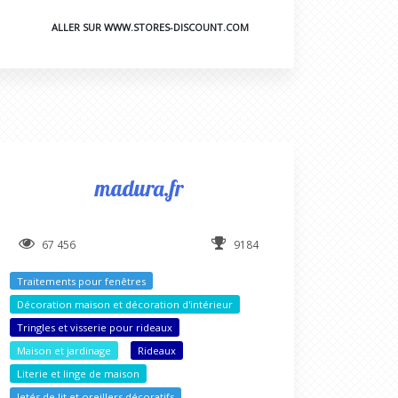
ALLER SUR WWW.STORES-DISCOUNT.COM
madura.fr
67 456
9184
Traitements pour fenêtres
Décoration maison et décoration d'intérieur
Tringles et visserie pour rideaux
Maison et jardinage
Rideaux
Literie et linge de maison
Jetés de lit et oreillers décoratifs