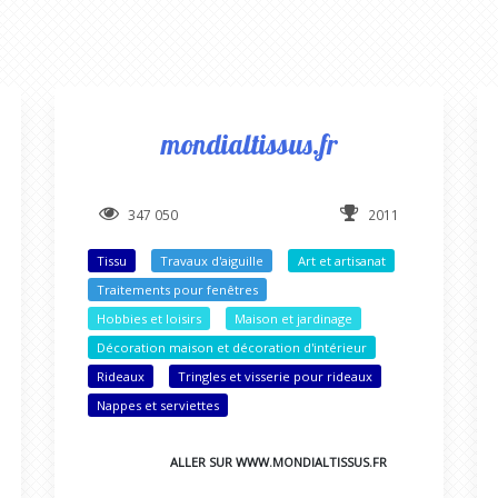
mondialtissus.fr
347 050
2011
Tissu
Travaux d'aiguille
Art et artisanat
Traitements pour fenêtres
Hobbies et loisirs
Maison et jardinage
Décoration maison et décoration d'intérieur
Rideaux
Tringles et visserie pour rideaux
Nappes et serviettes
ALLER SUR WWW.MONDIALTISSUS.FR