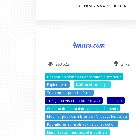
ALLER SUR WWW.BECQUET.FR
4murs.com
283 522
2472
Décoration maison et décoration d'intérieur
Papier peint
Maison et jardinage
Traitements pour fenêtres
Tringles et visserie pour rideaux
Rideaux
Construction et maintenance de bâtiments
Mobilier pour chambres d'enfant et salles de jeu
Fournitures et matériaux de construction
Marchés commerciaux et industriels