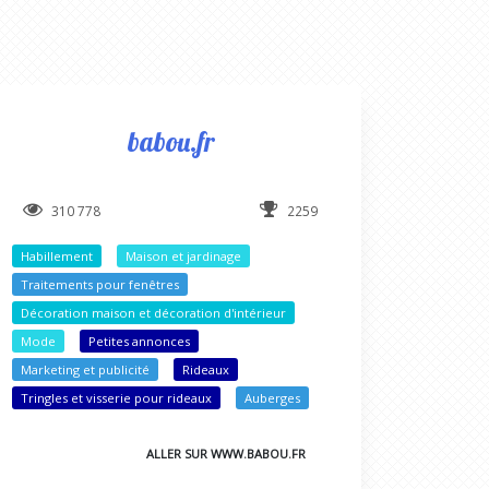
babou.fr
310 778
2259
Habillement
Maison et jardinage
Traitements pour fenêtres
Décoration maison et décoration d'intérieur
Mode
Petites annonces
Marketing et publicité
Rideaux
Tringles et visserie pour rideaux
Auberges
ALLER SUR WWW.BABOU.FR