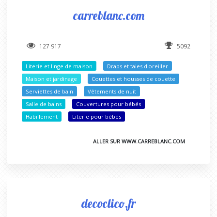
carreblanc.com
127 917
5092
Literie et linge de maison
Draps et taies d'oreiller
Maison et jardinage
Couettes et housses de couette
Serviettes de bain
Vêtements de nuit
Salle de bains
Couvertures pour bébés
Habillement
Literie pour bébés
ALLER SUR WWW.CARREBLANC.COM
decoclico.fr