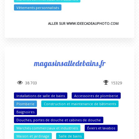
Vêtements personnalisés
ALLER SUR WWW.IDEECADEAUPHOTO.COM
magasinsalledebains.fr
38 703
15329
Installations de salle de bains
Accessoires de plomberie
Plomberie
Construction et maintenance de bâtiments
Baignoires
Douches, portes de douche et cabines de douche
Marchés commerciaux et industriels
Éviers et lavabos
Maison et jardinage
Salle de bains