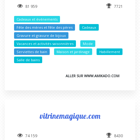
81 959
7721
Cadeaux et événements
Fête des mères et fête des pères
Cadeaux
Gravure et gravure de bijoux
Vacances et activités saisonnières
Mode
Serviettes de bain
Maison et jardinage
Habillement
Salle de bains
ALLER SUR WWW.AMIKADO.COM
vitrinemagique.com
74 159
8430