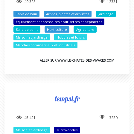
49 325
12331
Tapis de bain
Arbres, plantes et arbustes
Jardinage
Équipement et accessoires pour serres et pépinières
Salle de bains
Horticulture
Agriculture
Maison et jardinage
Hobbies et loisirs
Marchés commerciaux et industriels
ALLER SUR WWW.LE-CHATEL-DES-VIVACES.COM
tempsl.fr
45 421
13230
Maison et jardinage
Micro-ondes