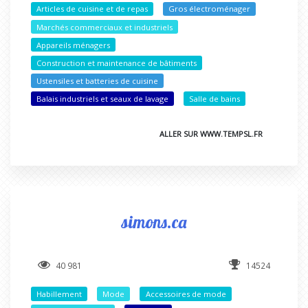
Articles de cuisine et de repas
Gros électroménager
Marchés commerciaux et industriels
Appareils ménagers
Construction et maintenance de bâtiments
Ustensiles et batteries de cuisine
Balais industriels et seaux de lavage
Salle de bains
ALLER SUR WWW.TEMPSL.FR
simons.ca
40 981
14524
Habillement
Mode
Accessoires de mode