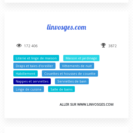
linvosges.com
172 406
3872
Literie et linge de maison
Maison et jardinage
Draps et taies d'oreiller
Vêtements de nuit
Habillement
Couettes et housses de couette
Nappes et serviettes
Serviettes de bain
Linge de cuisine
Salle de bains
ALLER SUR WWW.LINVOSGES.COM