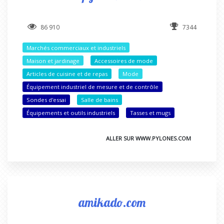
86 910
7344
Marchés commerciaux et industriels
Maison et jardinage
Accessoires de mode
Articles de cuisine et de repas
Mode
Équipement industriel de mesure et de contrôle
Sondes d'essai
Salle de bains
Équipements et outils industriels
Tasses et mugs
ALLER SUR WWW.PYLONES.COM
amikado.com