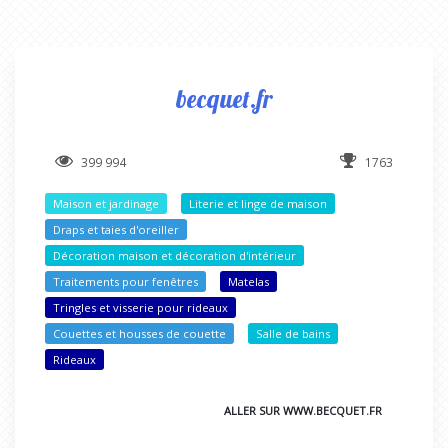
becquet.fr
399 994
1763
Maison et jardinage
Literie et linge de maison
Draps et taies d'oreiller
Décoration maison et décoration d'intérieur
Traitements pour fenêtres
Matelas
Tringles et visserie pour rideaux
Couettes et housses de couette
Salle de bains
Rideaux
ALLER SUR WWW.BECQUET.FR