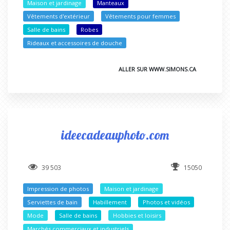
Maison et jardinage
Manteaux
Vêtements d'extérieur
Vêtements pour femmes
Salle de bains
Robes
Rideaux et accessoires de douche
ALLER SUR WWW.SIMONS.CA
ideecadeauphoto.com
39 503
15050
Impression de photos
Maison et jardinage
Serviettes de bain
Habillement
Photos et vidéos
Mode
Salle de bains
Hobbies et loisirs
Marchés commerciaux et industriels