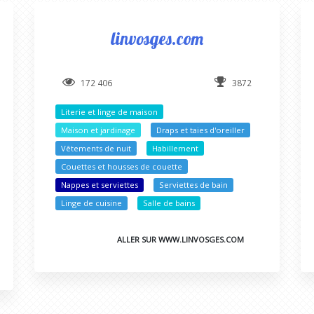
linvosges.com
172 406
3872
Literie et linge de maison
Maison et jardinage
Draps et taies d'oreiller
Vêtements de nuit
Habillement
Couettes et housses de couette
Nappes et serviettes
Serviettes de bain
Linge de cuisine
Salle de bains
ALLER SUR WWW.LINVOSGES.COM