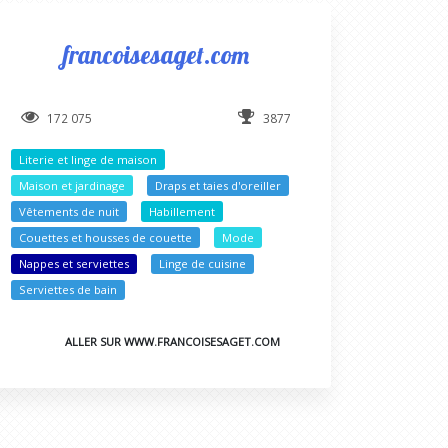
francoisesaget.com
172 075
3877
Literie et linge de maison
Maison et jardinage
Draps et taies d'oreiller
Vêtements de nuit
Habillement
Couettes et housses de couette
Mode
Nappes et serviettes
Linge de cuisine
Serviettes de bain
ALLER SUR WWW.FRANCOISESAGET.COM