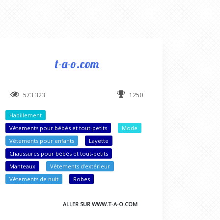
t-a-o.com
573 323
1250
Habillement
Vêtements pour bébés et tout-petits
Mode
Vêtements pour enfants
Layette
Chaussures pour bébés et tout-petits
Manteaux
Vêtements d'extérieur
Vêtements de nuit
Robes
ALLER SUR WWW.T-A-O.COM