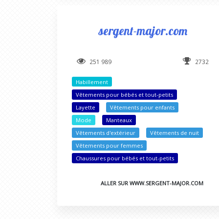
sergent-major.com
251 989
2732
Habillement
Vêtements pour bébés et tout-petits
Layette
Vêtements pour enfants
Mode
Manteaux
Vêtements d'extérieur
Vêtements de nuit
Vêtements pour femmes
Chaussures pour bébés et tout-petits
ALLER SUR WWW.SERGENT-MAJOR.COM