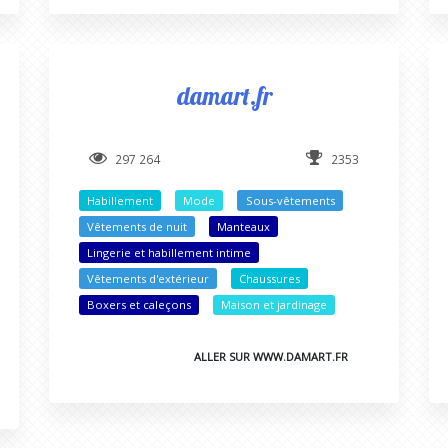
damart.fr
297 264
2353
Habillement
Mode
Sous-vêtements
Vêtements de nuit
Manteaux
Lingerie et habillement intime
Vêtements d'extérieur
Chaussures
Boxers et caleçons
Maison et jardinage
ALLER SUR WWW.DAMART.FR