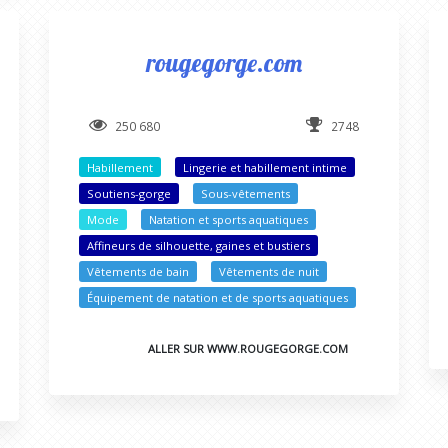
rougegorge.com
250 680
2748
Habillement
Lingerie et habillement intime
Soutiens-gorge
Sous-vêtements
Mode
Natation et sports aquatiques
Affineurs de silhouette, gaines et bustiers
Vêtements de bain
Vêtements de nuit
Équipement de natation et de sports aquatiques
ALLER SUR WWW.ROUGEGORGE.COM