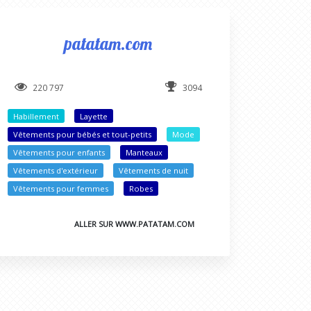
patatam.com
220 797
3094
Habillement
Layette
Vêtements pour bébés et tout-petits
Mode
Vêtements pour enfants
Manteaux
Vêtements d'extérieur
Vêtements de nuit
Vêtements pour femmes
Robes
ALLER SUR WWW.PATATAM.COM