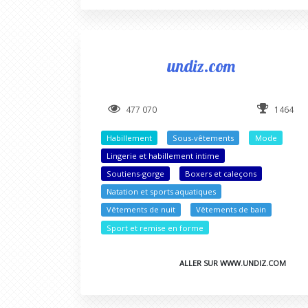
undiz.com
477 070
1464
Habillement
Sous-vêtements
Mode
Lingerie et habillement intime
Soutiens-gorge
Boxers et caleçons
Natation et sports aquatiques
Vêtements de nuit
Vêtements de bain
Sport et remise en forme
ALLER SUR WWW.UNDIZ.COM