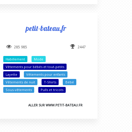
petit-bateau.fr
285 985
2447
Habillement
Mode
Vêtements pour bébés et tout-petits
Layette
Vêtements pour enfants
Vêtements de nuit
T-Shirts
Bébé
Sous-vêtements
Pulls et tricots
ALLER SUR WWW.PETIT-BATEAU.FR