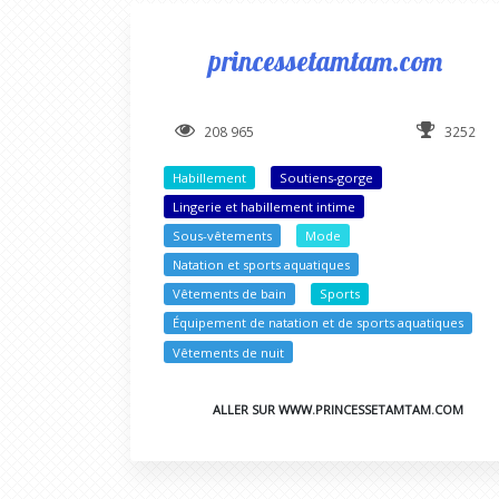
princessetamtam.com
208 965
3252
Habillement
Soutiens-gorge
Lingerie et habillement intime
Sous-vêtements
Mode
Natation et sports aquatiques
Vêtements de bain
Sports
Équipement de natation et de sports aquatiques
Vêtements de nuit
ALLER SUR WWW.PRINCESSETAMTAM.COM