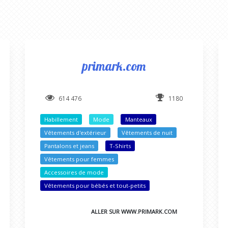
primark.com
614 476
1180
Habillement
Mode
Manteaux
Vêtements d'extérieur
Vêtements de nuit
Pantalons et jeans
T-Shirts
Vêtements pour femmes
Accessoires de mode
Vêtements pour bébés et tout-petits
ALLER SUR WWW.PRIMARK.COM