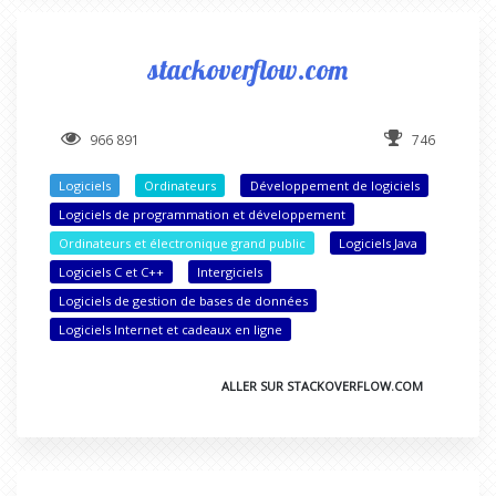
stackoverflow.com
966 891
746
Logiciels
Ordinateurs
Développement de logiciels
Logiciels de programmation et développement
Ordinateurs et électronique grand public
Logiciels Java
Logiciels C et C++
Intergiciels
Logiciels de gestion de bases de données
Logiciels Internet et cadeaux en ligne
ALLER SUR STACKOVERFLOW.COM