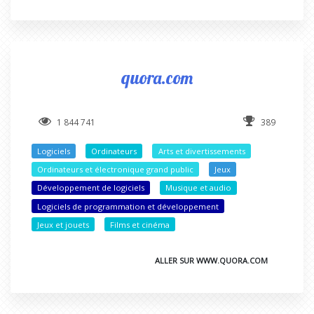
quora.com
1 844 741
389
Logiciels
Ordinateurs
Arts et divertissements
Ordinateurs et électronique grand public
Jeux
Développement de logiciels
Musique et audio
Logiciels de programmation et développement
Jeux et jouets
Films et cinéma
ALLER SUR WWW.QUORA.COM