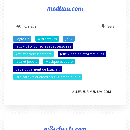
medium.com
821 421
883
Logiciels
Ordinateurs
Jeux
Jeux vidéo, consoles et accessoires
Arts et divertissements
Jeux vidéo et informatiques
Jeux et jouets
Musique et audio
Développement de logiciels
Ordinateurs et électronique grand public
ALLER SUR MEDIUM.COM
w3schools.com