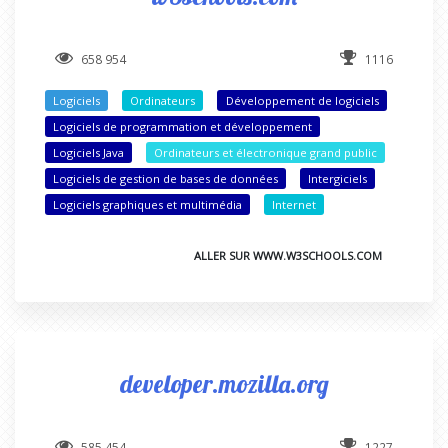
658 954
1116
Logiciels
Ordinateurs
Développement de logiciels
Logiciels de programmation et développement
Logiciels Java
Ordinateurs et électronique grand public
Logiciels de gestion de bases de données
Intergiciels
Logiciels graphiques et multimédia
Internet
ALLER SUR WWW.W3SCHOOLS.COM
developer.mozilla.org
585 454
1227