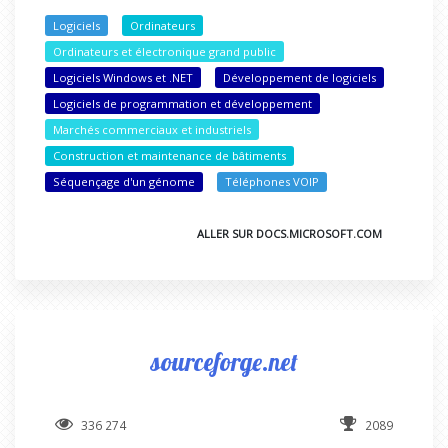
Logiciels
Ordinateurs
Ordinateurs et électronique grand public
Logiciels Windows et .NET
Développement de logiciels
Logiciels de programmation et développement
Marchés commerciaux et industriels
Construction et maintenance de bâtiments
Séquençage d'un génome
Téléphones VOIP
ALLER SUR DOCS.MICROSOFT.COM
sourceforge.net
336 274
2089