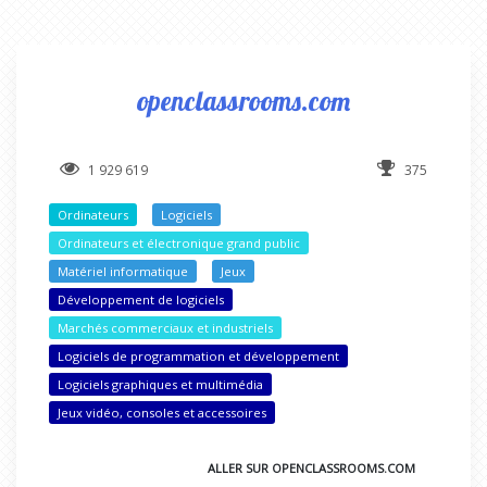
openclassrooms.com
1 929 619
375
Ordinateurs
Logiciels
Ordinateurs et électronique grand public
Matériel informatique
Jeux
Développement de logiciels
Marchés commerciaux et industriels
Logiciels de programmation et développement
Logiciels graphiques et multimédia
Jeux vidéo, consoles et accessoires
ALLER SUR OPENCLASSROOMS.COM