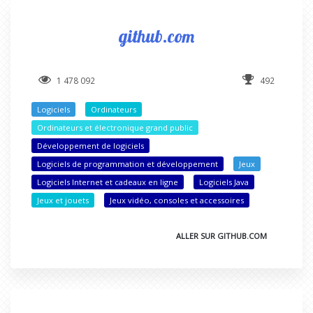
github.com
1 478 092
492
Logiciels
Ordinateurs
Ordinateurs et électronique grand public
Développement de logiciels
Logiciels de programmation et développement
Jeux
Logiciels Internet et cadeaux en ligne
Logiciels Java
Jeux et jouets
Jeux vidéo, consoles et accessoires
ALLER SUR GITHUB.COM