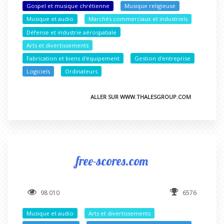
Gospel et musique chrétienne
Musique religieuse
Musique et audio
Marchés commerciaux et industriels
Défense et industrie aérospatiale
Arts et divertissements
Fabrication et biens d'équipement
Gestion d'entreprise
Logiciels
Ordinateurs
ALLER SUR WWW.THALESGROUP.COM
free-scores.com
98 010
6576
Musique et audio
Arts et divertissements