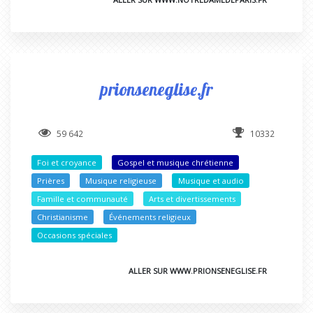
prionseneglise.fr
59 642
10332
Foi et croyance
Gospel et musique chrétienne
Prières
Musique religieuse
Musique et audio
Famille et communauté
Arts et divertissements
Christianisme
Événements religieux
Occasions spéciales
ALLER SUR WWW.PRIONSENEGLISE.FR