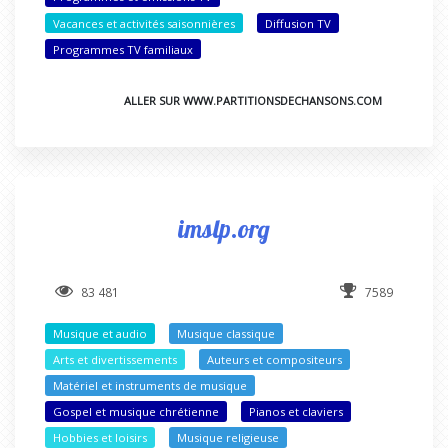
Vacances et activités saisonnières
Diffusion TV
Programmes TV familiaux
ALLER SUR WWW.PARTITIONSDECHANSONS.COM
imslp.org
83 481
7589
Musique et audio
Musique classique
Arts et divertissements
Auteurs et compositeurs
Matériel et instruments de musique
Gospel et musique chrétienne
Pianos et claviers
Hobbies et loisirs
Musique religieuse