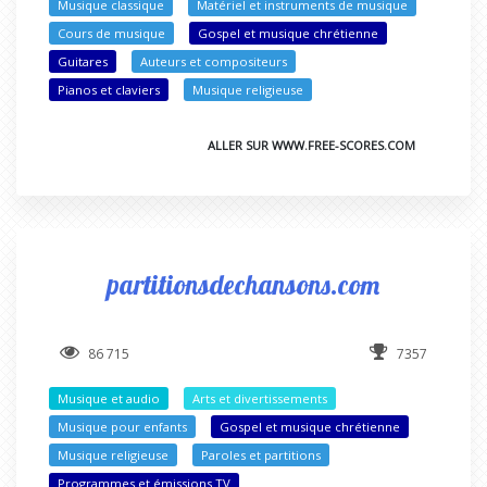
Musique classique
Matériel et instruments de musique
Cours de musique
Gospel et musique chrétienne
Guitares
Auteurs et compositeurs
Pianos et claviers
Musique religieuse
ALLER SUR WWW.FREE-SCORES.COM
partitionsdechansons.com
86 715
7357
Musique et audio
Arts et divertissements
Musique pour enfants
Gospel et musique chrétienne
Musique religieuse
Paroles et partitions
Programmes et émissions TV