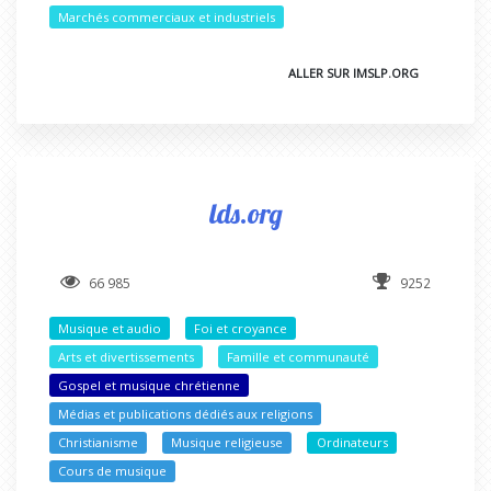
Marchés commerciaux et industriels
ALLER SUR IMSLP.ORG
lds.org
66 985
9252
Musique et audio
Foi et croyance
Arts et divertissements
Famille et communauté
Gospel et musique chrétienne
Médias et publications dédiés aux religions
Christianisme
Musique religieuse
Ordinateurs
Cours de musique