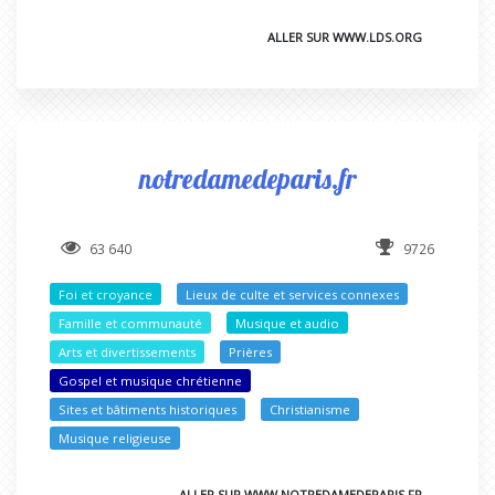
ALLER SUR WWW.LDS.ORG
notredamedeparis.fr
63 640
9726
Foi et croyance
Lieux de culte et services connexes
Famille et communauté
Musique et audio
Arts et divertissements
Prières
Gospel et musique chrétienne
Sites et bâtiments historiques
Christianisme
Musique religieuse
ALLER SUR WWW.NOTREDAMEDEPARIS.FR