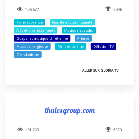
106 677
6046
Foi et croyance
Famille et communauté
Arts et divertissements
Musique et audio
Gospel et musique chrétienne
Prières
Musique religieuse
Films et cinéma
Diffusion TV
Christianisme
ALLER SUR GLORIA.TV
thalesgroup.com
101 203
6373