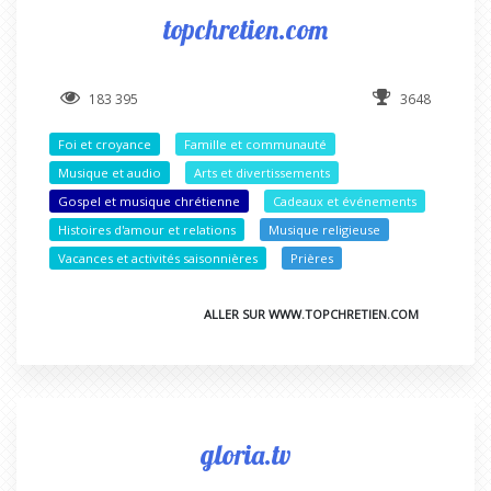
topchretien.com
183 395
3648
Foi et croyance
Famille et communauté
Musique et audio
Arts et divertissements
Gospel et musique chrétienne
Cadeaux et événements
Histoires d'amour et relations
Musique religieuse
Vacances et activités saisonnières
Prières
ALLER SUR WWW.TOPCHRETIEN.COM
gloria.tv