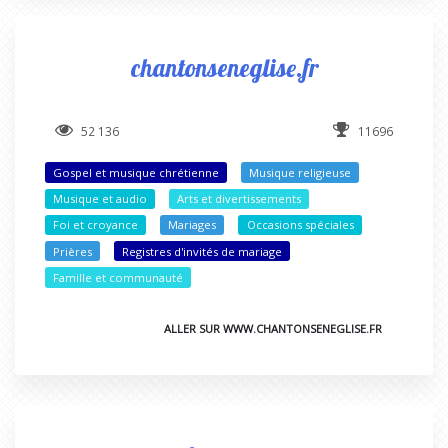
chantonseneglise.fr
52 136
11696
Gospel et musique chrétienne
Musique religieuse
Musique et audio
Arts et divertissements
Foi et croyance
Mariages
Occasions spéciales
Prières
Registres d'invités de mariage
Famille et communauté
ALLER SUR WWW.CHANTONSENEGLISE.FR