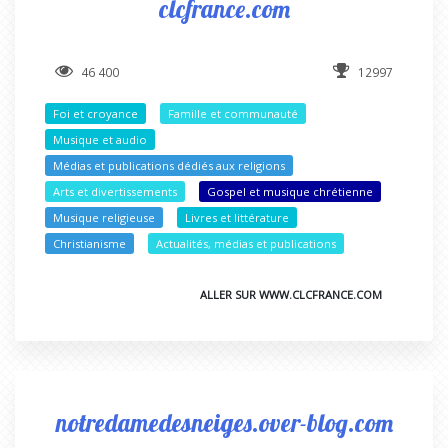
clcfrance.com
46 400
12997
Foi et croyance
Famille et communauté
Musique et audio
Médias et publications dédiés aux religions
Arts et divertissements
Gospel et musique chrétienne
Musique religieuse
Livres et littérature
Christianisme
Actualités, médias et publications
ALLER SUR WWW.CLCFRANCE.COM
notredamedesneiges.over-blog.com