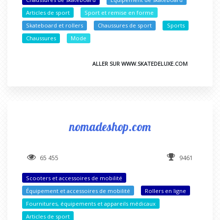
Articles de sport
Sport et remise en forme
Skateboard et rollers
Chaussures de sport
Sports
Chaussures
Mode
ALLER SUR WWW.SKATEDELUXE.COM
nomadeshop.com
65 455
9461
Scooters et accessoires de mobilité
Équipement et accessoires de mobilité
Rollers en ligne
Fournitures, équipements et appareils médicaux
Articles de sport