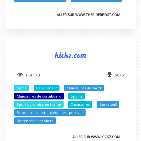
ALLER SUR WWW.THERIDERPOST.COM
kickz.com
114 170
5676
Mode
Habillement
Chaussures de sport
Chaussures de skateboard
Sports
Sport et remise en forme
Chaussures
Basketball
Bobs et casquettes d'équipes sportives
Skateboard et rollers
ALLER SUR WWW.KICKZ.COM