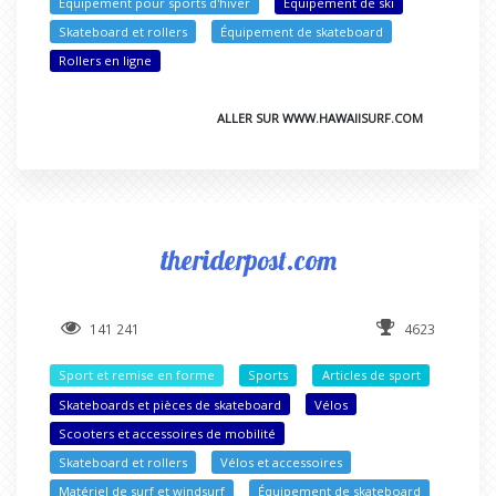
Équipement pour sports d'hiver
Équipement de ski
Skateboard et rollers
Équipement de skateboard
Rollers en ligne
ALLER SUR WWW.HAWAIISURF.COM
theriderpost.com
141 241
4623
Sport et remise en forme
Sports
Articles de sport
Skateboards et pièces de skateboard
Vélos
Scooters et accessoires de mobilité
Skateboard et rollers
Vélos et accessoires
Matériel de surf et windsurf
Équipement de skateboard