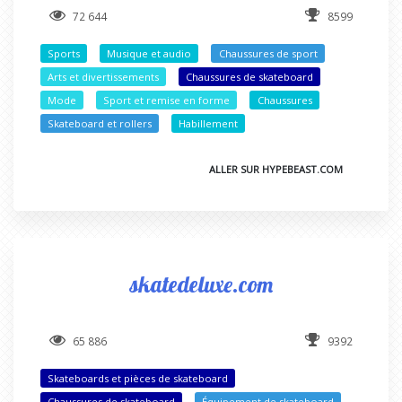
72 644
8599
Sports
Musique et audio
Chaussures de sport
Arts et divertissements
Chaussures de skateboard
Mode
Sport et remise en forme
Chaussures
Skateboard et rollers
Habillement
ALLER SUR HYPEBEAST.COM
skatedeluxe.com
65 886
9392
Skateboards et pièces de skateboard
Chaussures de skateboard
Équipement de skateboard