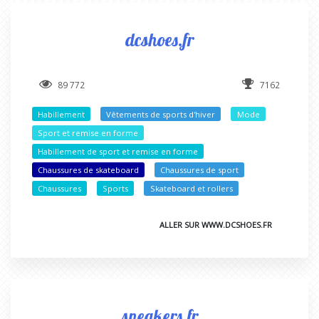
dcshoes.fr
89 772
7162
Habillement
Vêtements de sports d'hiver
Mode
Sport et remise en forme
Habillement de sport et remise en forme
Chaussures de skateboard
Chaussures de sport
Chaussures
Sports
Skateboard et rollers
ALLER SUR WWW.DCSHOES.FR
sneakers.fr