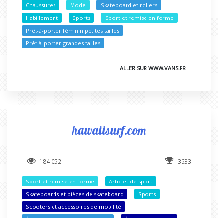
Chaussures
Mode
Skateboard et rollers
Habillement
Sports
Sport et remise en forme
Prêt-à-porter féminin petites tailles
Prêt-à-porter grandes tailles
ALLER SUR WWW.VANS.FR
hawaiisurf.com
184 052
3633
Sport et remise en forme
Articles de sport
Skateboards et pièces de skateboard
Sports
Scooters et accessoires de mobilité