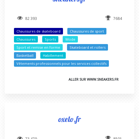
82 393
7684
Chaussures de skateboard
Chaussures de sport
Chaussures
Sports
Mode
Sport et remise en forme
Skateboard et rollers
Basketball
Habillement
Vêtements professionnels pour les services collectifs
ALLER SUR WWW.SNEAKERS.FR
oxelo.fr
73 479
8501