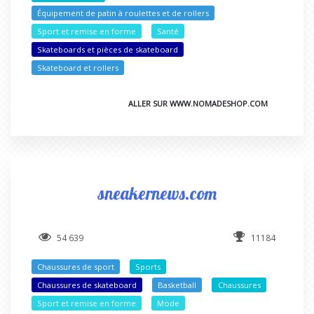
Équipement de patin à roulettes et de rollers
Sport et remise en forme
Santé
Skateboards et pièces de skateboard
Skateboard et rollers
ALLER SUR WWW.NOMADESHOP.COM
sneakernews.com
54 639
11184
Chaussures de sport
Sports
Chaussures de skateboard
Basketball
Chaussures
Sport et remise en forme
Mode