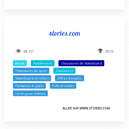
stories.com
98 151
6570
Mode
Habillement
Chaussures de skateboard
Chaussures de sport
Chaussures
Skateboard et rollers
Offres d'emploi
Pantalons et jeans
Pulls et vestes
Livres pour enfants
ALLER SUR WWW.STORIES.COM