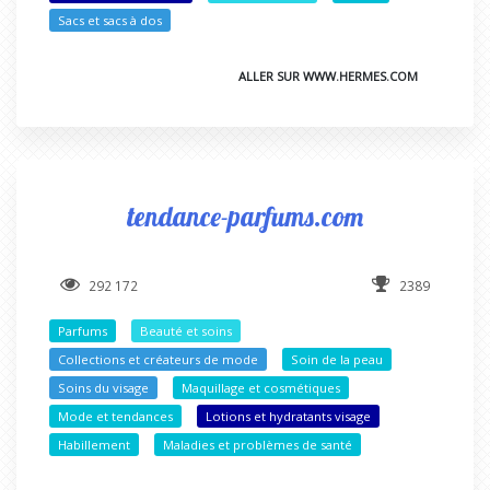
Sacs et sacs à dos
ALLER SUR WWW.HERMES.COM
tendance-parfums.com
292 172
2389
Parfums
Beauté et soins
Collections et créateurs de mode
Soin de la peau
Soins du visage
Maquillage et cosmétiques
Mode et tendances
Lotions et hydratants visage
Habillement
Maladies et problèmes de santé