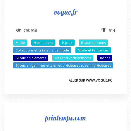
vogue.fr
798 956
914
Mode
Habillement
Bijoux
Beauté et soins
Collections et créateurs de mode
Mode et tendances
Bijoux en diamants
Arts et divertissements
Robes
Bijoux en gemmes et pierres précieuses et semi-précieuses
ALLER SUR WWW.VOGUE.FR
printemps.com