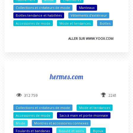
Collections et créateurs de mode
Manteaux
Bottes tendance et habillées
Vêtements d'extérieur
Accessoires de mode
Mode et tendances
Bottes
ALLER SUR WWW.YOOX.COM
hermes.com
312 759
2241
Collections et créateurs de mode
Mode et tendances
Accessoires de mode
Sacs à main et porte-monnaie
Mode
Montres et accessoires connexes
Foulards et bandanas
Beauté et soins
Bijoux