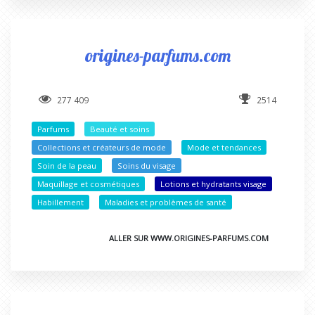
origines-parfums.com
277 409
2514
Parfums
Beauté et soins
Collections et créateurs de mode
Mode et tendances
Soin de la peau
Soins du visage
Maquillage et cosmétiques
Lotions et hydratants visage
Habillement
Maladies et problèmes de santé
ALLER SUR WWW.ORIGINES-PARFUMS.COM