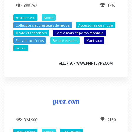
399 767
1765
Habillement
Mode
Collections et créateurs de mode
Accessoires de mode
Mode et tendances
Sacs à main et porte-monnaie
Sacs et sacs à dos
Beauté et soins
Manteaux
Bijoux
ALLER SUR WWW.PRINTEMPS.COM
yoox.com
324 900
2150
Habillement
Mode
Chaussures