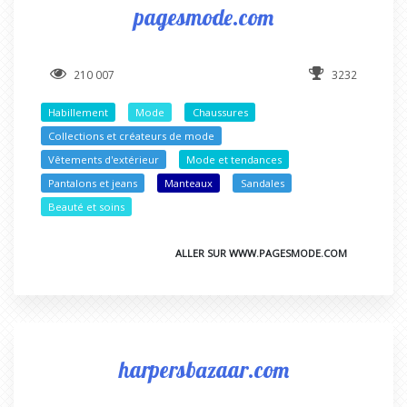
pagesmode.com
210 007
3232
Habillement
Mode
Chaussures
Collections et créateurs de mode
Vêtements d'extérieur
Mode et tendances
Pantalons et jeans
Manteaux
Sandales
Beauté et soins
ALLER SUR WWW.PAGESMODE.COM
harpersbazaar.com