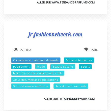
ALLER SUR WWW.TENDANCE-PARFUMS.COM
fr.fashionnetwork.com
279 087
2504
Collections et créateurs de mode
Mode et tendances
Habillement
Mode
Beauté et soins
Sports
Marchés commerciaux et industriels
Actualités, médias et publications
Sport et remise en forme
Arts et divertissements
ALLER SUR FR.FASHIONNETWORK.COM