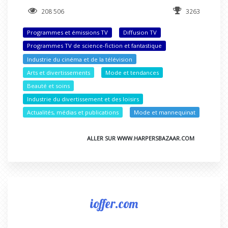
208 506
3263
Programmes et émissions TV
Diffusion TV
Programmes TV de science-fiction et fantastique
Industrie du cinéma et de la télévision
Arts et divertissements
Mode et tendances
Beauté et soins
Industrie du divertissement et des loisirs
Actualités, médias et publications
Mode et mannequinat
ALLER SUR WWW.HARPERSBAZAAR.COM
ioffer.com