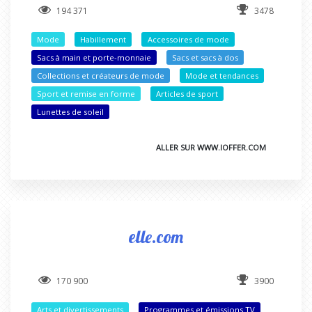
194 371
3478
Mode
Habillement
Accessoires de mode
Sacs à main et porte-monnaie
Sacs et sacs à dos
Collections et créateurs de mode
Mode et tendances
Sport et remise en forme
Articles de sport
Lunettes de soleil
ALLER SUR WWW.IOFFER.COM
elle.com
170 900
3900
Arts et divertissements
Programmes et émissions TV