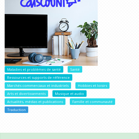
Maladies et problèmes de santé
Santé
Ressources et supports de référence
Marchés commerciaux et industriels
Hobbies et loisirs
Arts et divertissements
Musique et audio
Actualités, médias et publications
Famille et communauté
Traduction