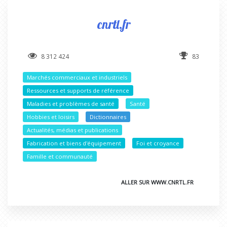
cnrtl.fr
8 312 424
83
Marchés commerciaux et industriels
Ressources et supports de référence
Maladies et problèmes de santé
Santé
Hobbies et loisirs
Dictionnaires
Actualités, médias et publications
Fabrication et biens d'équipement
Foi et croyance
Famille et communauté
ALLER SUR WWW.CNRTL.FR