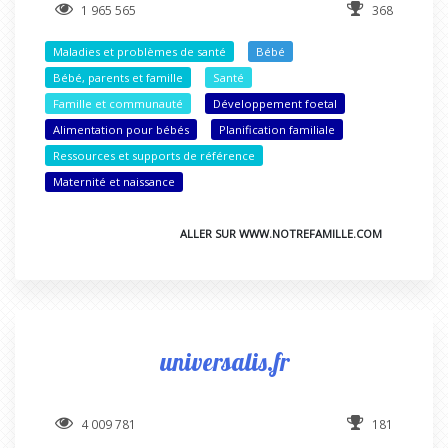
1 965 565
368
Maladies et problèmes de santé
Bébé
Bébé, parents et famille
Santé
Famille et communauté
Développement foetal
Alimentation pour bébés
Planification familiale
Ressources et supports de référence
Maternité et naissance
ALLER SUR WWW.NOTREFAMILLE.COM
universalis.fr
4 009 781
181