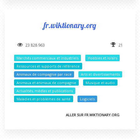
fr.wiktionary.org
23 828 963
21
Marchés commerciaux et industriels
Hobbies et loisirs
Ressources et supports de référence
Animaux de compagnie par race
Arts et divertissements
Animaux et animaux de compagnie
Musique et audio
Actualités, médias et publications
Maladies et problèmes de santé
Logiciels
ALLER SUR FR.WIKTIONARY.ORG