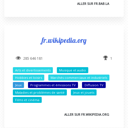
ALLER SUR FR.BAB.LA
fr.wikipedia.org
285 646 181
1
Arts et divertissements
Musique et audio
Hobbies et loisirs
Marchés commerciaux et industriels
Jeux
Programmes et émissions TV
Diffusion TV
Maladies et problèmes de santé
Jeux et jouets
Films et cinéma
ALLER SUR FR.WIKIPEDIA.ORG