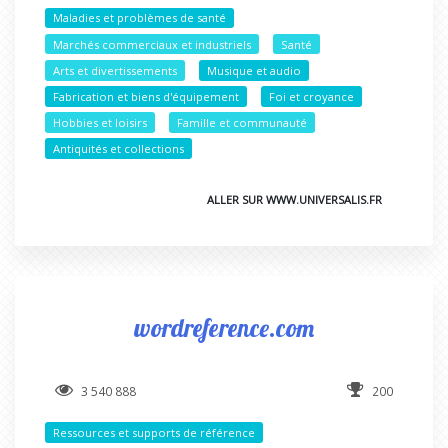
Maladies et problèmes de santé
Marchés commerciaux et industriels
Santé
Arts et divertissements
Musique et audio
Fabrication et biens d'équipement
Foi et croyance
Hobbies et loisirs
Famille et communauté
Antiquités et collections
ALLER SUR WWW.UNIVERSALIS.FR
wordreference.com
3 540 888
200
Ressources et supports de référence