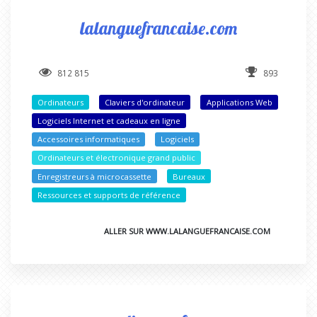
lalanguefrancaise.com
812 815
893
Ordinateurs
Claviers d'ordinateur
Applications Web
Logiciels Internet et cadeaux en ligne
Accessoires informatiques
Logiciels
Ordinateurs et électronique grand public
Enregistreurs à microcassette
Bureaux
Ressources et supports de référence
ALLER SUR WWW.LALANGUEFRANCAISE.COM