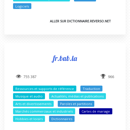
Logiciels
ALLER SUR DICTIONNAIRE.REVERSO.NET
fr.bab.la
755 387
966
Ressources et supports de référence
Traduction
Musique et audio
Actualités, médias et publications
Arts et divertissements
Paroles et partitions
Marchés commerciaux et industriels
Cartes de mariage
Hobbies et loisirs
Dictionnaires