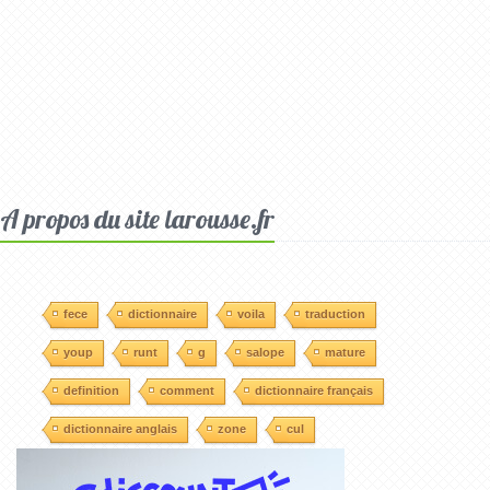
A propos du site larousse.fr
fece
dictionnaire
voila
traduction
youp
runt
g
salope
mature
definition
comment
dictionnaire français
dictionnaire anglais
zone
cul