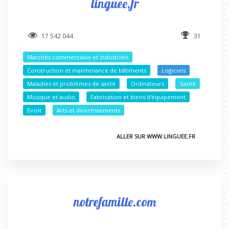
linguee.fr
17 542 044
31
Marchés commerciaux et industriels
Construction et maintenance de bâtiments
Logiciels
Maladies et problèmes de santé
Ordinateurs
Santé
Musique et audio
Fabrication et biens d'équipement
Droit
Arts et divertissements
ALLER SUR WWW.LINGUEE.FR
notrefamille.com