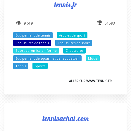
tennis.fr
9 619
51593
Équipement de tennis
Articles de sport
Chaussures de tennis
Chaussures de sport
Sport et remise en forme
Chaussures
Équipement de squash et de racquetball
Mode
Tennis
Sports
ALLER SUR WWW.TENNIS.FR
tennisachat.com