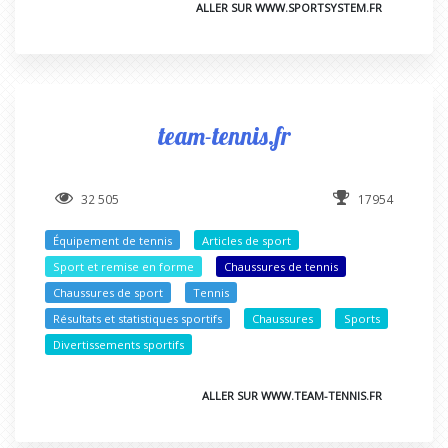
ALLER SUR WWW.SPORTSYSTEM.FR
team-tennis.fr
32 505
17954
Équipement de tennis
Articles de sport
Sport et remise en forme
Chaussures de tennis
Chaussures de sport
Tennis
Résultats et statistiques sportifs
Chaussures
Sports
Divertissements sportifs
ALLER SUR WWW.TEAM-TENNIS.FR