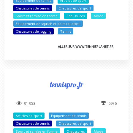
Équipement de tennis
Articles de sport
Chaussures de tennis
Chaussures de sport
Sport et remise en forme
Chaussures
Mode
Équipement de squash et de racquetball
Chaussures de jogging
Tennis
ALLER SUR WWW.TENNISPLANET.FR
tennispro.fr
91 953
6976
Articles de sport
Équipement de tennis
Chaussures de tennis
Chaussures de sport
Sport et remise en forme
Chaussures
Mode