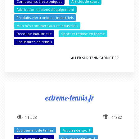
Composants électroniques
Articles de sport
Fabrication et biens d'équipement
Produits électroniques industriels
Marchés commerciaux et industriels
Découpe industrielle
Sport et remise en forme
Chaussures de tennis
ALLER SUR TENNISADDICT.FR
extreme-tennis.fr
11 523
44382
Équipement de tennis
Articles de sport
Chaussures de tennis
Chaussures de sport