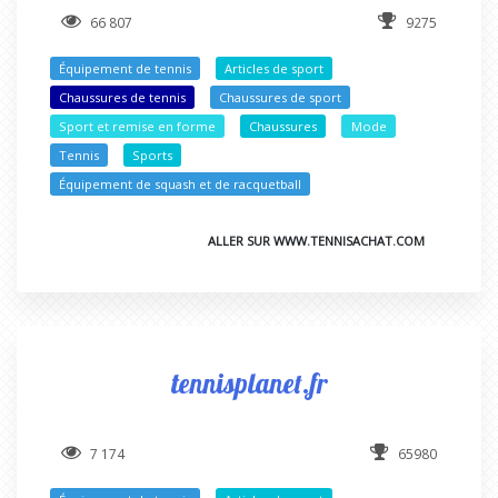
66 807
9275
Équipement de tennis
Articles de sport
Chaussures de tennis
Chaussures de sport
Sport et remise en forme
Chaussures
Mode
Tennis
Sports
Équipement de squash et de racquetball
ALLER SUR WWW.TENNISACHAT.COM
tennisplanet.fr
7 174
65980