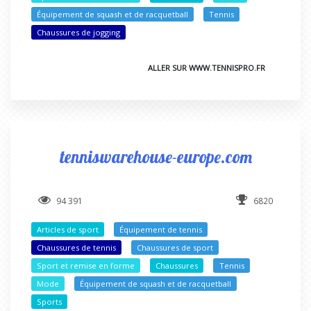
Équipement de squash et de racquetball
Tennis
Chaussures de jogging
ALLER SUR WWW.TENNISPRO.FR
tenniswarehouse-europe.com
94 391
6820
Articles de sport
Équipement de tennis
Chaussures de tennis
Chaussures de sport
Sport et remise en forme
Chaussures
Tennis
Mode
Équipement de squash et de racquetball
Sports