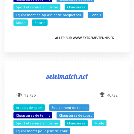
Sport et remise en forme
Chaussures
Équipement de squash et de racquetball
Tennis
Mode
Sports
ALLER SUR WWW.EXTREME-TENNIS.FR
setetmatch.net
12 736
40732
Articles de sport
Équipement de tennis
Chaussures de tennis
Chaussures de sport
Sport et remise en forme
Chaussures
Mode
Équipements pour jeux de cour