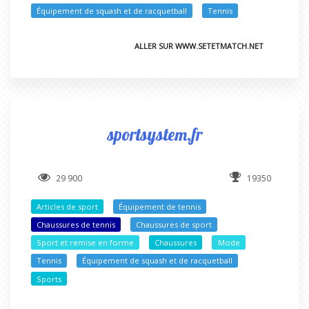
Équipement de squash et de racquetball
Tennis
ALLER SUR WWW.SETETMATCH.NET
sportsystem.fr
29 900
19350
Articles de sport
Équipement de tennis
Chaussures de tennis
Chaussures de sport
Sport et remise en forme
Chaussures
Mode
Tennis
Équipement de squash et de racquetball
Sports