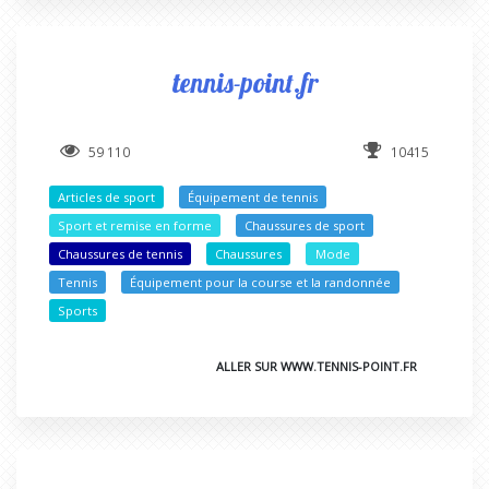
tennis-point.fr
59 110
10415
Articles de sport
Équipement de tennis
Sport et remise en forme
Chaussures de sport
Chaussures de tennis
Chaussures
Mode
Tennis
Équipement pour la course et la randonnée
Sports
ALLER SUR WWW.TENNIS-POINT.FR