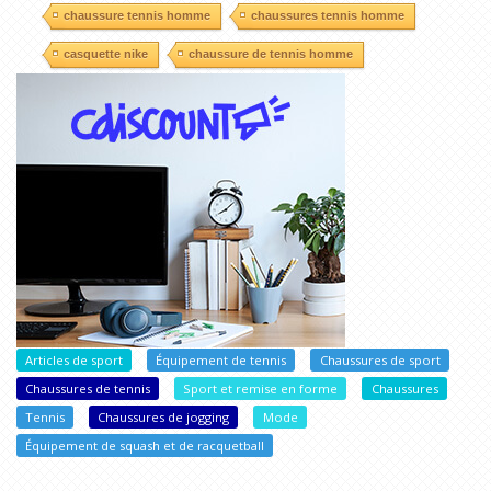
chaussure tennis homme
chaussures tennis homme
casquette nike
chaussure de tennis homme
Articles de sport
Équipement de tennis
Chaussures de sport
Chaussures de tennis
Sport et remise en forme
Chaussures
Tennis
Chaussures de jogging
Mode
Équipement de squash et de racquetball