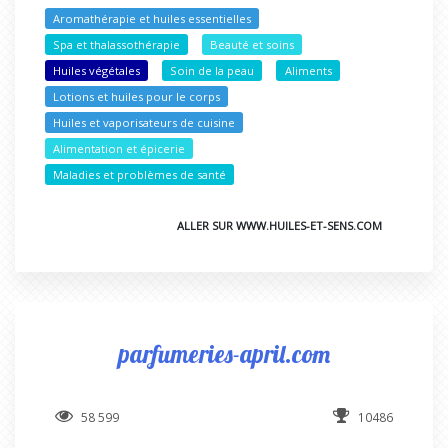
Aromathérapie et huiles essentielles
Spa et thalassothérapie
Beauté et soins
Huiles végétales
Soin de la peau
Aliments
Lotions et huiles pour le corps
Huiles et vaporisateurs de cuisine
Alimentation et épicerie
Maladies et problèmes de santé
ALLER SUR WWW.HUILES-ET-SENS.COM
parfumeries-april.com
58 599
10486