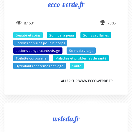
ecco-verde.fr
87 531
7305
Beauté et soins
Soin de la peau
Soins capillaires
Lotions et huiles pour le corps
Lotions et hydratants visage
Soins du visage
Toilette corporelle
Maladies et problèmes de santé
Hydratants et crèmes anti-âge
Santé
ALLER SUR WWW.ECCO-VERDE.FR
weleda.fr