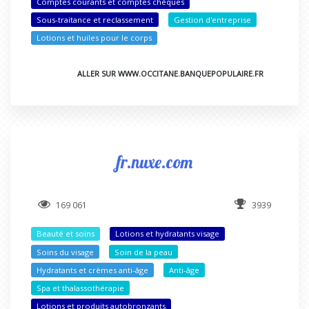
Comptes courants et comptes chèques
Sous-traitance et reclassement
Gestion d'entreprise
Lotions et huiles pour le corps
ALLER SUR WWW.OCCITANE.BANQUEPOPULAIRE.FR
fr.nuxe.com
169 061
3939
Beauté et soins
Lotions et hydratants visage
Soins du visage
Soin de la peau
Hydratants et crèmes anti-âge
Anti-âge
Spa et thalassothérapie
Lotions et produits autobronzants