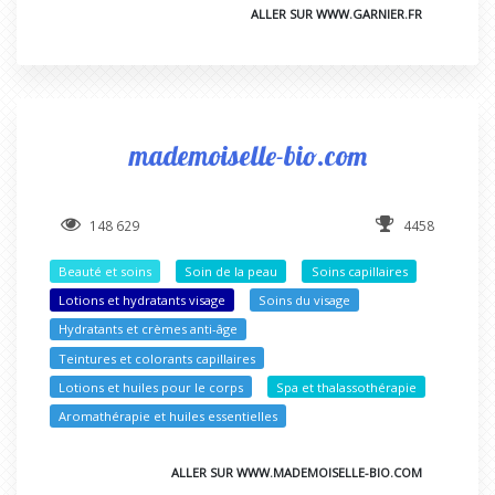
ALLER SUR WWW.GARNIER.FR
mademoiselle-bio.com
148 629
4458
Beauté et soins
Soin de la peau
Soins capillaires
Lotions et hydratants visage
Soins du visage
Hydratants et crèmes anti-âge
Teintures et colorants capillaires
Lotions et huiles pour le corps
Spa et thalassothérapie
Aromathérapie et huiles essentielles
ALLER SUR WWW.MADEMOISELLE-BIO.COM