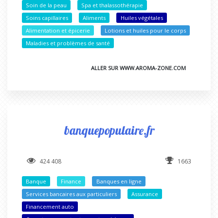
Soin de la peau
Spa et thalassothérapie
Soins capillaires
Aliments
Huiles végétales
Alimentation et épicerie
Lotions et huiles pour le corps
Maladies et problèmes de santé
ALLER SUR WWW.AROMA-ZONE.COM
banquepopulaire.fr
424 408
1663
Banque
Finance
Banques en ligne
Services bancaires aux particuliers
Assurance
Financement auto