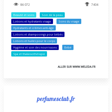
86 072
7404
Beauté et soins
Soin de la peau
Lotions et hydratants visage
Soins du visage
Hydratants et crèmes anti-âge
Lotions et shampooings pour bébés
Lotions et huiles pour le corps
Hygiène et soin des nourrissons
Bébé
Spa et thalassothérapie
ALLER SUR WWW.WELEDA.FR
perfumesclub.fr