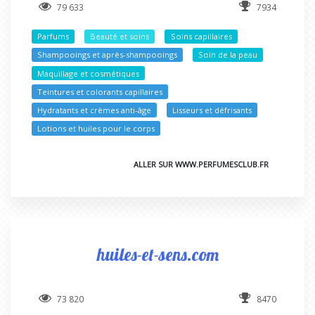
79 633
7934
Parfums
Beauté et soins
Soins capillaires
Shampooings et après-shampooings
Soin de la peau
Maquillage et cosmétiques
Teintures et colorants capillaires
Hydratants et crèmes anti-âge
Lisseurs et défrisants
Lotions et huiles pour le corps
ALLER SUR WWW.PERFUMESCLUB.FR
huiles-et-sens.com
73 820
8470