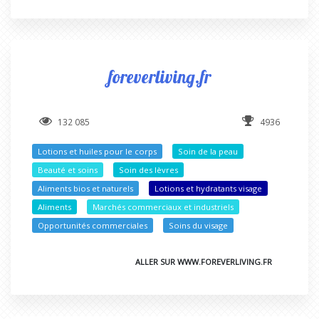
foreverliving.fr
132 085
4936
Lotions et huiles pour le corps
Soin de la peau
Beauté et soins
Soin des lèvres
Aliments bios et naturels
Lotions et hydratants visage
Aliments
Marchés commerciaux et industriels
Opportunités commerciales
Soins du visage
ALLER SUR WWW.FOREVERLIVING.FR