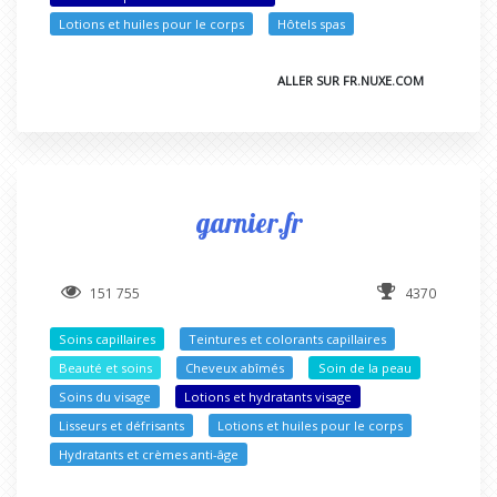
Lotions et huiles pour le corps
Hôtels spas
ALLER SUR FR.NUXE.COM
garnier.fr
151 755
4370
Soins capillaires
Teintures et colorants capillaires
Beauté et soins
Cheveux abîmés
Soin de la peau
Soins du visage
Lotions et hydratants visage
Lisseurs et défrisants
Lotions et huiles pour le corps
Hydratants et crèmes anti-âge