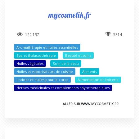
mycosmetik.fr
122 197
5314
Aromathérapie et huiles essentielles
Spa et thalassothérapie
Beauté et soins
Huiles végétales
Soin de la peau
Huiles et vaporisateurs de cuisine
Aliments
Lotions et huiles pour le corps
Alimentation et épicerie
Herbes médicinales et compléments phytothérapiques
ALLER SUR WWW.MYCOSMETIK.FR