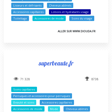
Lisseurs et défrisants
Cheveux abîmés
Accessoires capillaires
Lotions et hydratants visage
Toilettage
Accessoires de mode
Soins du visage
ALLER SUR WWW.DIOUDA.FR
superbeaute.fr
71 328
8738
Soins capillaires
Perruques et accessoires pour perruques
Beauté et soins
Accessoires capillaires
Accessoires de mode
Mode
Cheveux abîmés