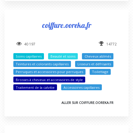
coiffure.ooreka.fr
40 197
14772
Soins capillaires
Beauté et soins
Cheveux abîmés
Teintures et colorants capillaires
Lisseurs et défrisants
Perruques et accessoires pour perruques
Toilettage
Brosses à cheveux et accessoires de style
Traitement de la calvitie
Accessoires capillaires
ALLER SUR COIFFURE.OOREKA.FR