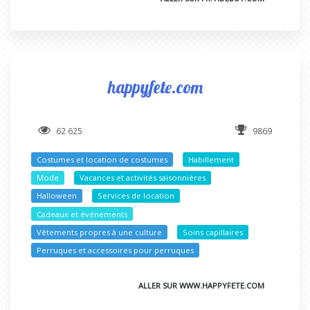
happyfete.com
62 625
9869
Costumes et location de costumes
Habillement
Mode
Vacances et activités saisonnières
Halloween
Services de location
Cadeaux et événements
Vêtements propres à une culture
Soins capillaires
Perruques et accessoires pour perruques
ALLER SUR WWW.HAPPYFETE.COM