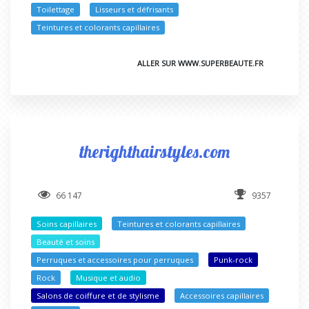
Toilettage
Lisseurs et défrisants
Teintures et colorants capillaires
ALLER SUR WWW.SUPERBEAUTE.FR
therighthairstyles.com
66 147
9357
Soins capillaires
Teintures et colorants capillaires
Beauté et soins
Perruques et accessoires pour perruques
Punk-rock
Rock
Musique et audio
Salons de coiffure et de stylisme
Accessoires capillaires