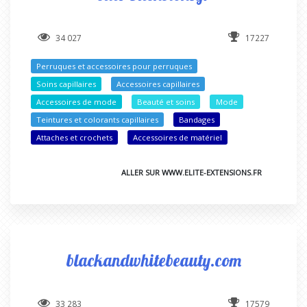
34 027
17227
Perruques et accessoires pour perruques
Soins capillaires
Accessoires capillaires
Accessoires de mode
Beauté et soins
Mode
Teintures et colorants capillaires
Bandages
Attaches et crochets
Accessoires de matériel
ALLER SUR WWW.ELITE-EXTENSIONS.FR
blackandwhitebeauty.com
33 283
17579