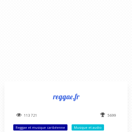
reggae.fr
113 721
5699
Reggae et musique caribéenne
Musique et audio