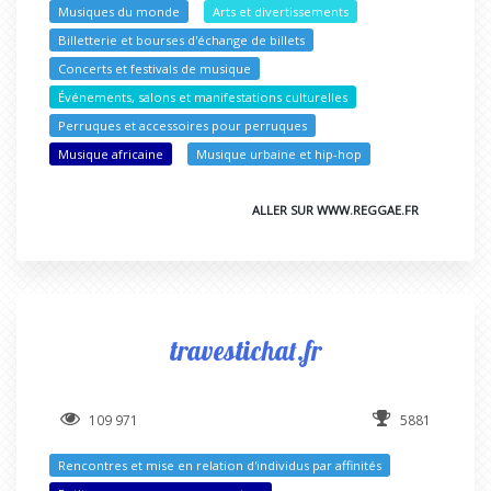
Musiques du monde
Arts et divertissements
Billetterie et bourses d'échange de billets
Concerts et festivals de musique
Événements, salons et manifestations culturelles
Perruques et accessoires pour perruques
Musique africaine
Musique urbaine et hip-hop
ALLER SUR WWW.REGGAE.FR
travestichat.fr
109 971
5881
Rencontres et mise en relation d'individus par affinités