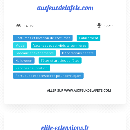
auxfeuxdelafete.com
34 063
17211
Costumes et location de costumes
Habillement
Mode
Vacances et activités saisonnières
Cadeaux et événements
Décorations de fête
Halloween
Fêtes et articles de fêtes
Services de location
Perruques et accessoires pour perruques
ALLER SUR WWW.AUXFEUXDELAFETE.COM
elite-extensions.fr