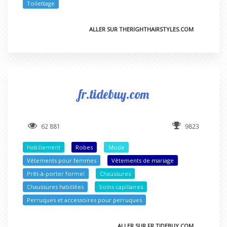
Toilettage
ALLER SUR THERIGHTHAIRSTYLES.COM
fr.tidebuy.com
62 881
9823
Habillement
Robes
Mode
Vêtements pour femmes
Vêtements de mariage
Prêt-à-porter formel
Chaussures
Chaussures habillées
Soins capillaires
Perruques et accessoires pour perruques
ALLER SUR FR.TIDEBUY.COM