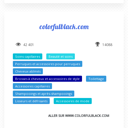
colorfulblack.com
42 401
14088
Soins capillaires
Beauté et soins
Perruques et accessoires pour perruques
Cheveux abîmés
Brosses à cheveux et accessoires de style
Toilettage
Accessoires capillaires
Shampooings et après-shampooings
Lisseurs et défrisants
Accessoires de mode
ALLER SUR WWW.COLORFULBLACK.COM