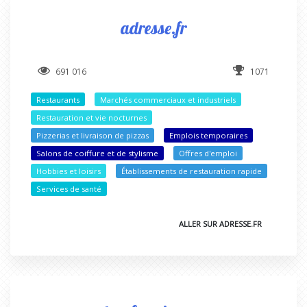
adresse.fr
691 016
1071
Restaurants
Marchés commerciaux et industriels
Restauration et vie nocturnes
Pizzerias et livraison de pizzas
Emplois temporaires
Salons de coiffure et de stylisme
Offres d'emploi
Hobbies et loisirs
Établissements de restauration rapide
Services de santé
ALLER SUR ADRESSE.FR