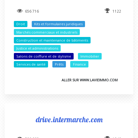
656 716
1122
Droit
Kits et formulaires juridiques
Marchés commerciaux et industriels
Construction et maintenance de bâtiments
Justice et administrations
Salons de coiffure et de stylisme
Immobilier
Services de santé
Prêts
Finance
ALLER SUR WWW.LAVIEIMMO.COM
drive.intermarche.com