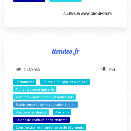
ALLER SUR WWW.GROUPON.FR
tiendeo.fr
2 489 060
294
Restaurants
Épicerie en ligne et livraison
Alimentation et épicerie
Marchés commerciaux et industriels
Établissements de restauration rapide
Maison et jardinage
Aliments
Salons de coiffure et de stylisme
Construction et maintenance de bâtiments