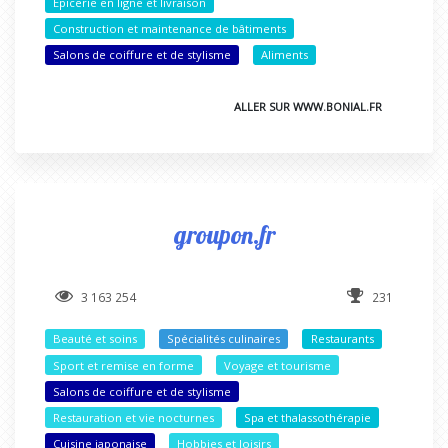
Épicerie en ligne et livraison
Construction et maintenance de bâtiments
Salons de coiffure et de stylisme
Aliments
ALLER SUR WWW.BONIAL.FR
groupon.fr
3 163 254
231
Beauté et soins
Spécialités culinaires
Restaurants
Sport et remise en forme
Voyage et tourisme
Salons de coiffure et de stylisme
Restauration et vie nocturnes
Spa et thalassothérapie
Cuisine japonaise
Hobbies et loisirs