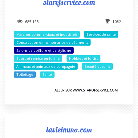
starofservice.com
685 135
1082
Marchés commerciaux et industriels
Services de santé
Construction et maintenance de bâtiments
Salons de coiffure et de stylisme
Sport et remise en forme
Hobbies et loisirs
Animaux et animaux de compagnie
Beauté et soins
Toilettage
Santé
ALLER SUR WWW.STAROFSERVICE.COM
lavieimmo.com