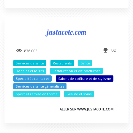
justacote.com
836 003
867
Services de santé
Restaurants
Santé
Hobbies et loisirs
Restauration et vie nocturnes
Spécialités culinaires
Salons de coiffure et de stylisme
Services de santé généralistes
Sport et remise en forme
Beauté et soins
ALLER SUR WWW.JUSTACOTE.COM