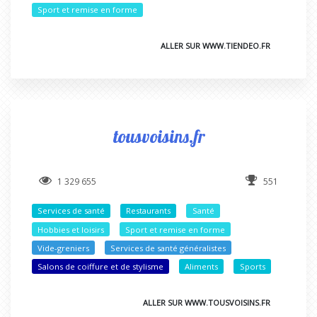
Sport et remise en forme
ALLER SUR WWW.TIENDEO.FR
tousvoisins.fr
1 329 655
551
Services de santé
Restaurants
Santé
Hobbies et loisirs
Sport et remise en forme
Vide-greniers
Services de santé généralistes
Salons de coiffure et de stylisme
Aliments
Sports
ALLER SUR WWW.TOUSVOISINS.FR