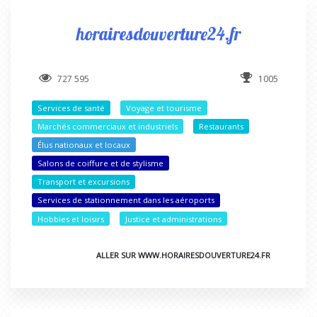
horairesdouverture24.fr
727 595
1005
Services de santé
Voyage et tourisme
Marchés commerciaux et industriels
Restaurants
Élus nationaux et locaux
Salons de coiffure et de stylisme
Transport et excursions
Services de stationnement dans les aéroports
Hobbies et loisirs
Justice et administrations
ALLER SUR WWW.HORAIRESDOUVERTURE24.FR