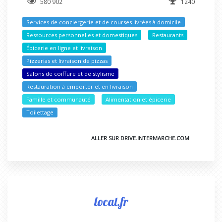
580 902
1240
Services de conciergerie et de courses livrées à domicile
Ressources personnelles et domestiques
Restaurants
Épicerie en ligne et livraison
Pizzerias et livraison de pizzas
Salons de coiffure et de stylisme
Restauration à emporter et en livraison
Famille et communauté
Alimentation et épicerie
Toilettage
ALLER SUR DRIVE.INTERMARCHE.COM
local.fr