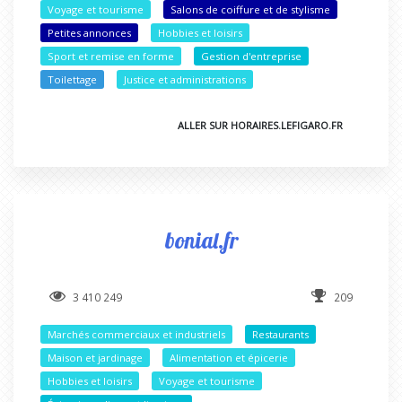
Voyage et tourisme
Salons de coiffure et de stylisme
Petites annonces
Hobbies et loisirs
Sport et remise en forme
Gestion d'entreprise
Toilettage
Justice et administrations
ALLER SUR HORAIRES.LEFIGARO.FR
bonial.fr
3 410 249
209
Marchés commerciaux et industriels
Restaurants
Maison et jardinage
Alimentation et épicerie
Hobbies et loisirs
Voyage et tourisme