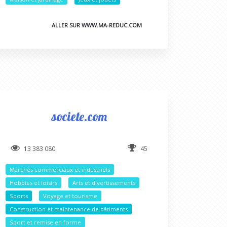
ALLER SUR WWW.MA-REDUC.COM
societe.com
13 383 080
45
Marchés commerciaux et industriels
Hobbies et loisirs
Arts et divertissements
Sports
Voyage et tourisme
Construction et maintenance de bâtiments
Sport et remise en forme