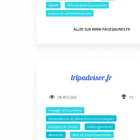
Santé
Arts et divertissements
Justice et administrations
ALLER SUR WWW.PAGESJAUNES.FR
tripadvisor.fr
28 410 363
15
Voyage et tourisme
Destinations et attractions touristiques
Hobbies et loisirs
Hébergements
Aliments
Arts et divertissements