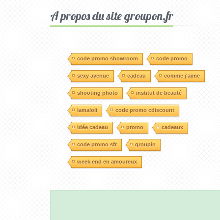
A propos du site groupon.fr
code promo showroom
code promo
sexy avenue
cadeau
comme j'aime
shooting photo
institut de beauté
lamaloli
code promo cdiscount
idée cadeau
promo
cadeaux
code promo sfr
groupin
week end en amoureux