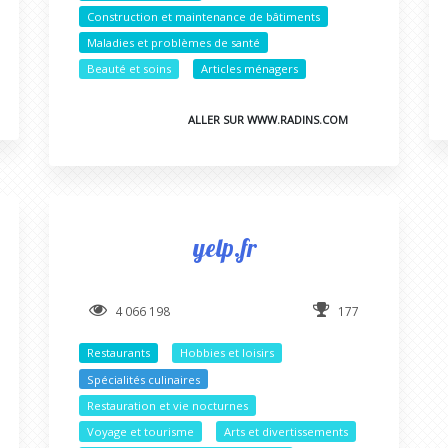
Construction et maintenance de bâtiments
Maladies et problèmes de santé
Beauté et soins
Articles ménagers
ALLER SUR WWW.RADINS.COM
yelp.fr
4 066 198
177
Restaurants
Hobbies et loisirs
Spécialités culinaires
Restauration et vie nocturnes
Voyage et tourisme
Arts et divertissements