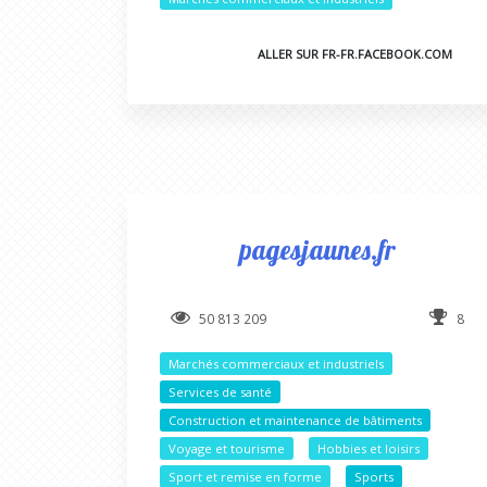
ALLER SUR FR-FR.FACEBOOK.COM
pagesjaunes.fr
50 813 209
8
Marchés commerciaux et industriels
Services de santé
Construction et maintenance de bâtiments
Voyage et tourisme
Hobbies et loisirs
Sport et remise en forme
Sports