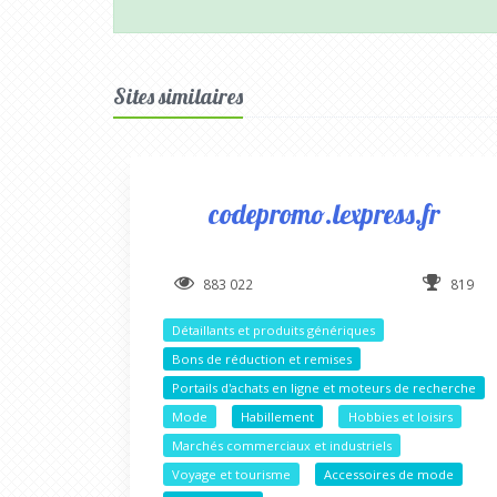
Sites similaires
codepromo.lexpress.fr
883 022
819
Détaillants et produits génériques
Bons de réduction et remises
Portails d'achats en ligne et moteurs de recherche
Mode
Habillement
Hobbies et loisirs
Marchés commerciaux et industriels
Voyage et tourisme
Accessoires de mode