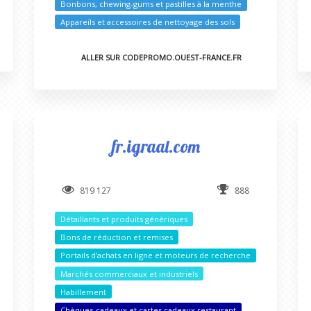
Bonbons, chewing-gums et pastilles à la menthe
Appareils et accessoires de nettoyage des sols
ALLER SUR CODEPROMO.OUEST-FRANCE.FR
fr.igraal.com
819 127
888
Détaillants et produits génériques
Bons de réduction et remises
Portails d'achats en ligne et moteurs de recherche
Marchés commerciaux et industriels
Habillement
Chèques-cadeaux et cartes cadeaux restaurant