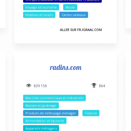
Voyage et tourisme
Mode
Hobbies et loisirs
Cartes cadeaux
ALLER SUR FR.IGRAAL.COM
radins.com
839 158
864
Marchés commerciaux et industriels
Maison et jardinage
Produits de nettoyage ménager
Finance
Alimentation et épicerie
Appareils ménagers