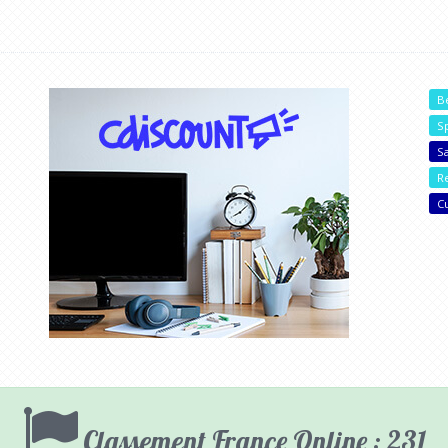
B
S
Sa
R
C
Classement France Online : 231