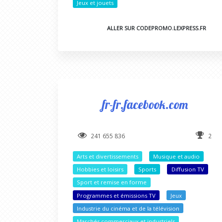
Jeux et jouets
ALLER SUR CODEPROMO.LEXPRESS.FR
fr-fr.facebook.com
241 655 836
2
Arts et divertissements
Musique et audio
Hobbies et loisirs
Sports
Diffusion TV
Sport et remise en forme
Programmes et émissions TV
Jeux
Industrie du cinéma et de la télévision
Marchés commerciaux et industriels