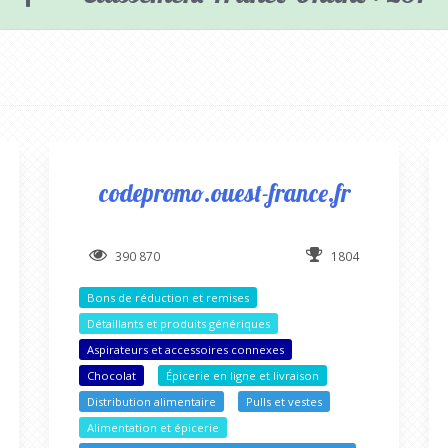
codepromo.ouest-france.fr
390 870
1804
Bons de réduction et remises
Détaillants et produits génériques
Aspirateurs et accessoires connexes
Chocolat
Épicerie en ligne et livraison
Distribution alimentaire
Pulls et vestes
Alimentation et épicerie