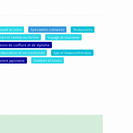
eauté et soins
Spécialités culinaires
Restaurants
port et remise en forme
Voyage et tourisme
lons de coiffure et de stylisme
estauration et vie nocturnes
Spa et thalassothérapie
uisine japonaise
Hobbies et loisirs