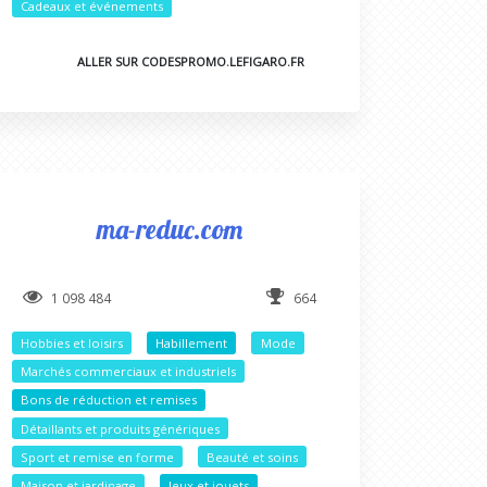
Cadeaux et événements
ALLER SUR CODESPROMO.LEFIGARO.FR
ma-reduc.com
1 098 484
664
Hobbies et loisirs
Habillement
Mode
Marchés commerciaux et industriels
Bons de réduction et remises
Détaillants et produits génériques
Sport et remise en forme
Beauté et soins
Maison et jardinage
Jeux et jouets