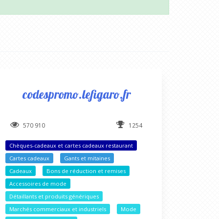
codespromo.lefigaro.fr
570 910
1254
Chèques-cadeaux et cartes cadeaux restaurant
Cartes cadeaux
Gants et mitaines
Cadeaux
Bons de réduction et remises
Accessoires de mode
Détaillants et produits génériques
Marchés commerciaux et industriels
Mode