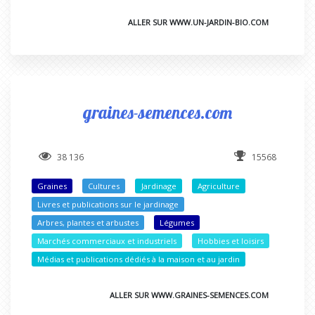
ALLER SUR WWW.UN-JARDIN-BIO.COM
graines-semences.com
38 136
15568
Graines
Cultures
Jardinage
Agriculture
Livres et publications sur le jardinage
Arbres, plantes et arbustes
Légumes
Marchés commerciaux et industriels
Hobbies et loisirs
Médias et publications dédiés à la maison et au jardin
ALLER SUR WWW.GRAINES-SEMENCES.COM