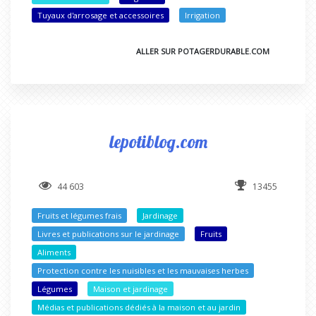
Tuyaux d'arrosage et accessoires
Irrigation
ALLER SUR POTAGERDURABLE.COM
lepotiblog.com
44 603
13455
Fruits et légumes frais
Jardinage
Livres et publications sur le jardinage
Fruits
Aliments
Protection contre les nuisibles et les mauvaises herbes
Légumes
Maison et jardinage
Médias et publications dédiés à la maison et au jardin