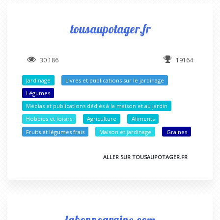
tousaupotager.fr
30 186
19164
Jardinage
Livres et publications sur le jardinage
Légumes
Médias et publications dédiés à la maison et au jardin
Hobbies et loisirs
Agriculture
Aliments
Fruits et légumes frais
Maison et jardinage
Graines
ALLER SUR TOUSAUPOTAGER.FR
labonnegraine.com