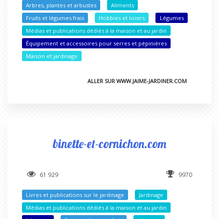
Arbres, plantes et arbustes
Aliments
Fruits et légumes frais
Hobbies et loisirs
Légumes
Médias et publications dédiés à la maison et au jardin
Équipement et accessoires pour serres et pépinières
Maison et jardinage
ALLER SUR WWW.JAIME-JARDINER.COM
binette-et-cornichon.com
61 929
9970
Livres et publications sur le jardinage
Jardinage
Médias et publications dédiés à la maison et au jardin