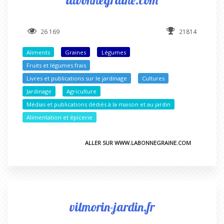
26 169
21814
Aliments
Graines
Légumes
Fruits et légumes frais
Livres et publications sur le jardinage
Cultures
Jardinage
Agriculture
Médias et publications dédiés à la maison et au jardin
Alimentation et épicerie
ALLER SUR WWW.LABONNEGRAINE.COM
vilmorin-jardin.fr