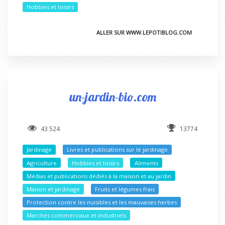
Hobbies et loisirs
ALLER SUR WWW.LEPOTIBLOG.COM
un-jardin-bio.com
43 524
13774
Jardinage
Livres et publications sur le jardinage
Agriculture
Hobbies et loisirs
Aliments
Médias et publications dédiés à la maison et au jardin
Maison et jardinage
Fruits et légumes frais
Protection contre les nuisibles et les mauvaises herbes
Marchés commerciaux et industriels