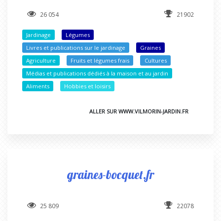
26 054
21902
Jardinage
Légumes
Livres et publications sur le jardinage
Graines
Agriculture
Fruits et légumes frais
Cultures
Médias et publications dédiés à la maison et au jardin
Aliments
Hobbies et loisirs
ALLER SUR WWW.VILMORIN-JARDIN.FR
graines-bocquet.fr
25 809
22078