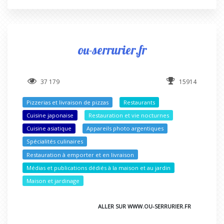
ou-serrurier.fr
37 179
15914
Pizzerias et livraison de pizzas
Restaurants
Cuisine japonaise
Restauration et vie nocturnes
Cuisine asiatique
Appareils photo argentiques
Spécialités culinaires
Restauration à emporter et en livraison
Médias et publications dédiés à la maison et au jardin
Maison et jardinage
ALLER SUR WWW.OU-SERRURIER.FR