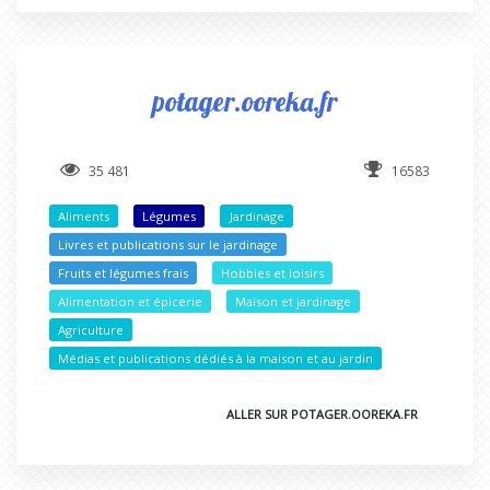
potager.ooreka.fr
35 481
16583
Aliments
Légumes
Jardinage
Livres et publications sur le jardinage
Fruits et légumes frais
Hobbies et loisirs
Alimentation et épicerie
Maison et jardinage
Agriculture
Médias et publications dédiés à la maison et au jardin
ALLER SUR POTAGER.OOREKA.FR