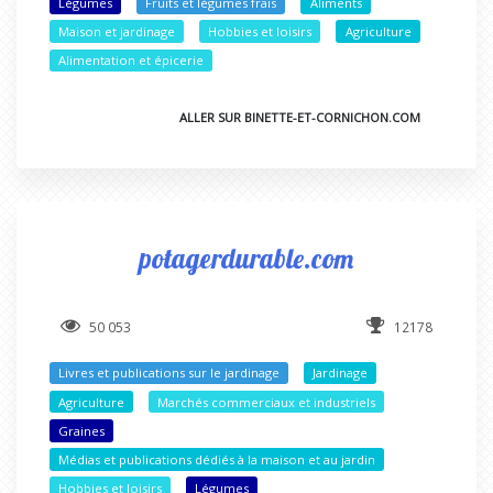
Légumes
Fruits et légumes frais
Aliments
Maison et jardinage
Hobbies et loisirs
Agriculture
Alimentation et épicerie
ALLER SUR BINETTE-ET-CORNICHON.COM
potagerdurable.com
50 053
12178
Livres et publications sur le jardinage
Jardinage
Agriculture
Marchés commerciaux et industriels
Graines
Médias et publications dédiés à la maison et au jardin
Hobbies et loisirs
Légumes