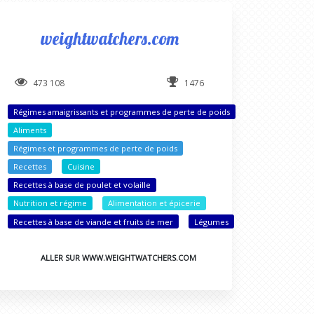
weightwatchers.com
473 108
1476
Régimes amaigrissants et programmes de perte de poids
Aliments
Régimes et programmes de perte de poids
Recettes
Cuisine
Recettes à base de poulet et volaille
Nutrition et régime
Alimentation et épicerie
Recettes à base de viande et fruits de mer
Légumes
ALLER SUR WWW.WEIGHTWATCHERS.COM