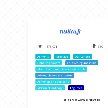
rustica.fr
1 875 071
380
Aliments
Jardinage
Agriculture
Hobbies et loisirs
Fruits et légumes frais
Marchés commerciaux et industriels
Arbres, plantes et arbustes
Alimentation et épicerie
Maison et jardinage
Légumes
ALLER SUR WWW.RUSTICA.FR