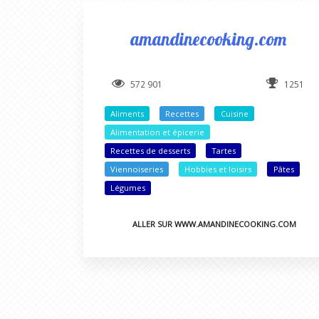
amandinecooking.com
572 901
1251
Aliments
Recettes
Cuisine
Alimentation et épicerie
Recettes de desserts
Tartes
Viennoiseries
Hobbies et loisirs
Pâtes
Légumes
ALLER SUR WWW.AMANDINECOOKING.COM