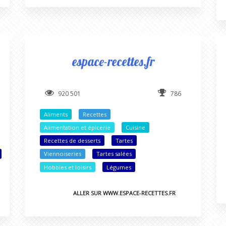
espace-recettes.fr
920 501
786
Aliments
Recettes
Alimentation et épicerie
Cuisine
Recettes de desserts
Tartes
Viennoiseries
Tartes salées
Hobbies et loisirs
Légumes
ALLER SUR WWW.ESPACE-RECETTES.FR