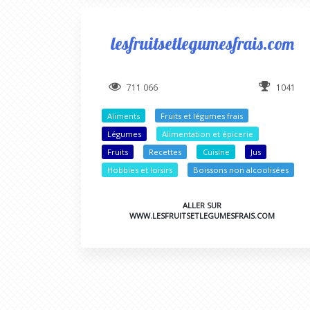
lesfruitsetlegumesfrais.com
711 066
1041
Aliments
Fruits et légumes frais
Légumes
Alimentation et épicerie
Fruits
Recettes
Cuisine
Jus
Hobbies et loisirs
Boissons non alcoolisées
ALLER SUR
WWW.LESFRUITSETLEGUMESFRAIS.COM