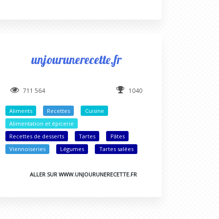
unjourunerecette.fr
711 564
1040
Aliments
Recettes
Cuisine
Alimentation et épicerie
Recettes de desserts
Tartes
Pâtes
Viennoiseries
Légumes
Tartes salées
ALLER SUR WWW.UNJOURUNERECETTE.FR