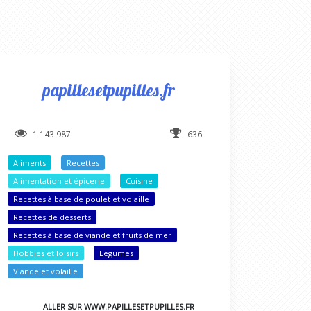
papillesetpupilles.fr
1 143 987
636
Aliments
Recettes
Alimentation et épicerie
Cuisine
Recettes à base de poulet et volaille
Recettes de desserts
Recettes à base de viande et fruits de mer
Hobbies et loisirs
Légumes
Viande et volaille
ALLER SUR WWW.PAPILLESETPUPILLES.FR