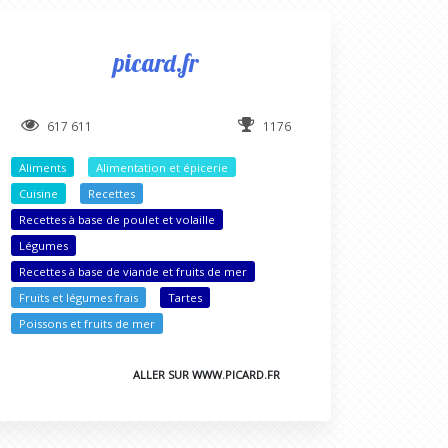
picard.fr
617 611
1176
Aliments
Alimentation et épicerie
Cuisine
Recettes
Recettes à base de poulet et volaille
Légumes
Recettes à base de viande et fruits de mer
Fruits et légumes frais
Tartes
Poissons et fruits de mer
ALLER SUR WWW.PICARD.FR