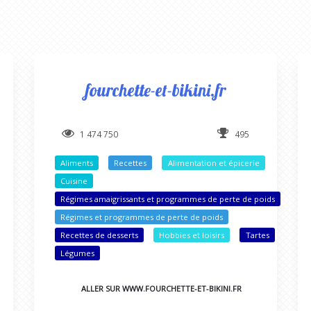
fourchette-et-bikini.fr
1 474 750
495
Aliments
Recettes
Alimentation et épicerie
Cuisine
Régimes amaigrissants et programmes de perte de poids
Régimes et programmes de perte de poids
Recettes de desserts
Hobbies et loisirs
Tartes
Légumes
ALLER SUR WWW.FOURCHETTE-ET-BIKINI.FR