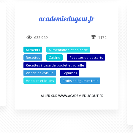
academiedugout.fr
622 969
1172
Aliments
Alimentation et épicerie
Recettes
Cuisine
Recettes de desserts
Recettes à base de poulet et volaille
Viande et volaille
Légumes
Hobbies et loisirs
Fruits et légumes frais
ALLER SUR WWW.ACADEMIEDUGOUT.FR