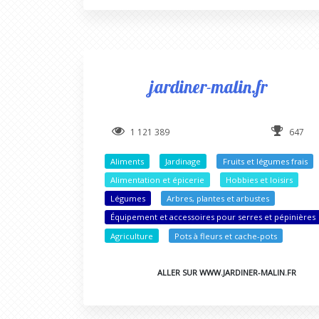
jardiner-malin.fr
1 121 389
647
Aliments
Jardinage
Fruits et légumes frais
Alimentation et épicerie
Hobbies et loisirs
Légumes
Arbres, plantes et arbustes
Équipement et accessoires pour serres et pépinières
Agriculture
Pots à fleurs et cache-pots
ALLER SUR WWW.JARDINER-MALIN.FR