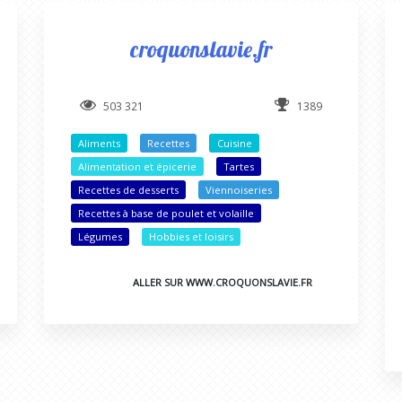
croquonslavie.fr
503 321
1389
Aliments
Recettes
Cuisine
Alimentation et épicerie
Tartes
Recettes de desserts
Viennoiseries
Recettes à base de poulet et volaille
Légumes
Hobbies et loisirs
ALLER SUR WWW.CROQUONSLAVIE.FR