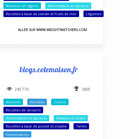
Nutrition et régime
Alimentation et épicerie
Recettes à base de viande et fruits de mer
Légumes
ALLER SUR WWW.WEIGHTWATCHERS.COM
blogs.cotemaison.fr
245 770
2805
Aliments
Recettes
Cuisine
Recettes de desserts
Alimentation et épicerie
Hobbies et loisirs
Recettes à base de poulet et volaille
Tartes
Viennoiseries