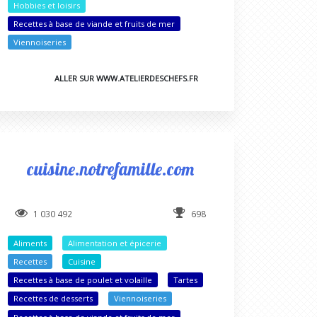
Hobbies et loisirs
Recettes à base de viande et fruits de mer
Viennoiseries
ALLER SUR WWW.ATELIERDESCHEFS.FR
cuisine.notrefamille.com
1 030 492
698
Aliments
Alimentation et épicerie
Recettes
Cuisine
Recettes à base de poulet et volaille
Tartes
Recettes de desserts
Viennoiseries