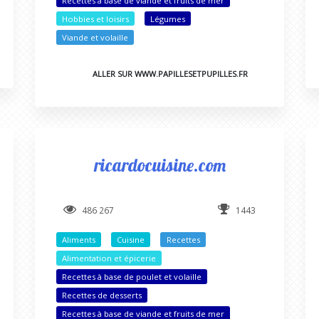
Recettes à base de viande et fruits de mer
Hobbies et loisirs
Légumes
Viande et volaille
ALLER SUR WWW.PAPILLESETPUPILLES.FR
ricardocuisine.com
486 267
1443
Aliments
Cuisine
Recettes
Alimentation et épicerie
Recettes à base de poulet et volaille
Recettes de desserts
Recettes à base de viande et fruits de mer