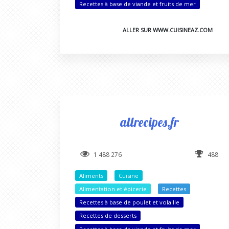
Recettes à base de viande et fruits de mer
ALLER SUR WWW.CUISINEAZ.COM
allrecipes.fr
1 488 276
488
Aliments
Cuisine
Alimentation et épicerie
Recettes
Recettes à base de poulet et volaille
Recettes de desserts