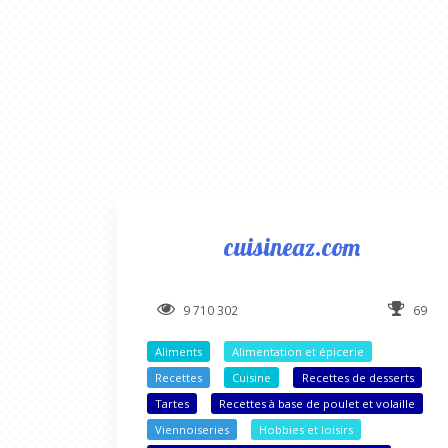
cuisineaz.com
9 710 302
69
Aliments
Alimentation et épicerie
Recettes
Cuisine
Recettes de desserts
Tartes
Recettes à base de poulet et volaille
Viennoiseries
Hobbies et loisirs