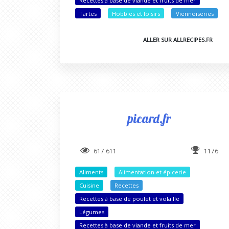
Recettes à base de viande et fruits de mer
Tartes
Hobbies et loisirs
Viennoiseries
ALLER SUR ALLRECIPES.FR
picard.fr
617 611
1176
Aliments
Alimentation et épicerie
Cuisine
Recettes
Recettes à base de poulet et volaille
Légumes
Recettes à base de viande et fruits de mer