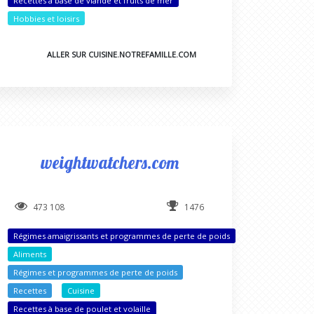
Recettes à base de viande et fruits de mer
Hobbies et loisirs
ALLER SUR CUISINE.NOTREFAMILLE.COM
weightwatchers.com
473 108
1476
Régimes amaigrissants et programmes de perte de poids
Aliments
Régimes et programmes de perte de poids
Recettes
Cuisine
Recettes à base de poulet et volaille