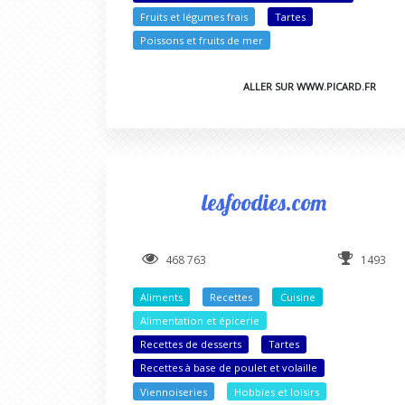
Fruits et légumes frais
Tartes
Poissons et fruits de mer
ALLER SUR WWW.PICARD.FR
lesfoodies.com
468 763
1493
Aliments
Recettes
Cuisine
Alimentation et épicerie
Recettes de desserts
Tartes
Recettes à base de poulet et volaille
Viennoiseries
Hobbies et loisirs