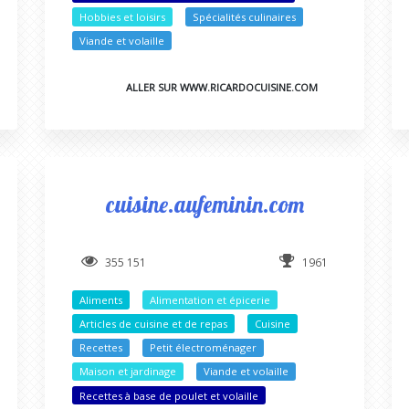
Hobbies et loisirs
Spécialités culinaires
Viande et volaille
ALLER SUR WWW.RICARDOCUISINE.COM
cuisine.aufeminin.com
355 151
1961
Aliments
Alimentation et épicerie
Articles de cuisine et de repas
Cuisine
Recettes
Petit électroménager
Maison et jardinage
Viande et volaille
Recettes à base de poulet et volaille