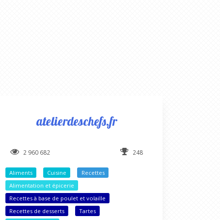
atelierdeschefs.fr
2 960 682
248
Aliments
Cuisine
Recettes
Alimentation et épicerie
Recettes à base de poulet et volaille
Recettes de desserts
Tartes