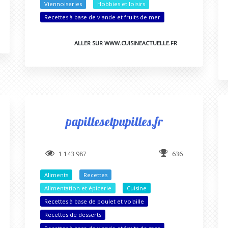
Viennoiseries
Hobbies et loisirs
Recettes à base de viande et fruits de mer
ALLER SUR WWW.CUISINEACTUELLE.FR
papillesetpupilles.fr
1 143 987
636
Aliments
Recettes
Alimentation et épicerie
Cuisine
Recettes à base de poulet et volaille
Recettes de desserts