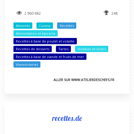
2 960 682
248
Aliments
Cuisine
Recettes
Alimentation et épicerie
Recettes à base de poulet et volaille
Recettes de desserts
Tartes
Hobbies et loisirs
Recettes à base de viande et fruits de mer
Viennoiseries
ALLER SUR WWW.ATELIERDESCHEFS.FR
recettes.de