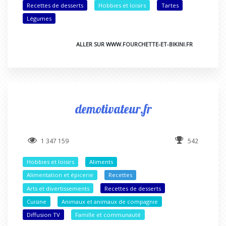
Recettes de desserts
Hobbies et loisirs
Tartes
Légumes
ALLER SUR WWW.FOURCHETTE-ET-BIKINI.FR
demotivateur.fr
1 347 159
542
Hobbies et loisirs
Aliments
Alimentation et épicerie
Recettes
Arts et divertissements
Recettes de desserts
Cuisine
Animaux et animaux de compagnie
Diffusion TV
Famille et communauté