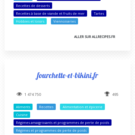
Recettes de desserts
Recettes à base de viande et fruits de mer
Tartes
Hobbies et loisirs
Viennoiseries
ALLER SUR ALLRECIPES.FR
fourchette-et-bikini.fr
1 474 750
495
Aliments
Recettes
Alimentation et épicerie
Cuisine
Régimes amaigrissants et programmes de perte de poids
Régimes et programmes de perte de poids