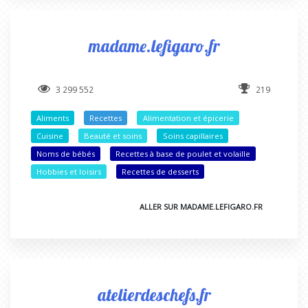
madame.lefigaro.fr
3 299 552
219
Aliments
Recettes
Alimentation et épicerie
Cuisine
Beauté et soins
Soins capillaires
Noms de bébés
Recettes à base de poulet et volaille
Hobbies et loisirs
Recettes de desserts
ALLER SUR MADAME.LEFIGARO.FR
atelierdeschefs.fr