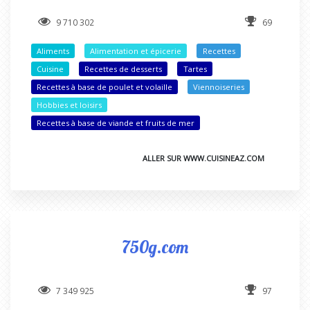
9 710 302
69
Aliments
Alimentation et épicerie
Recettes
Cuisine
Recettes de desserts
Tartes
Recettes à base de poulet et volaille
Viennoiseries
Hobbies et loisirs
Recettes à base de viande et fruits de mer
ALLER SUR WWW.CUISINEAZ.COM
750g.com
7 349 925
97