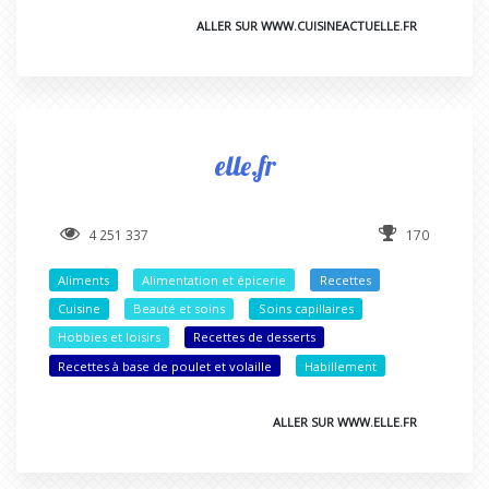
ALLER SUR WWW.CUISINEACTUELLE.FR
elle.fr
4 251 337
170
Aliments
Alimentation et épicerie
Recettes
Cuisine
Beauté et soins
Soins capillaires
Hobbies et loisirs
Recettes de desserts
Recettes à base de poulet et volaille
Habillement
ALLER SUR WWW.ELLE.FR