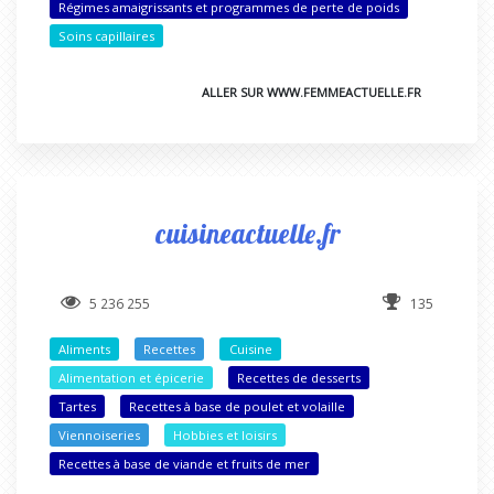
Régimes amaigrissants et programmes de perte de poids
Soins capillaires
ALLER SUR WWW.FEMMEACTUELLE.FR
cuisineactuelle.fr
5 236 255
135
Aliments
Recettes
Cuisine
Alimentation et épicerie
Recettes de desserts
Tartes
Recettes à base de poulet et volaille
Viennoiseries
Hobbies et loisirs
Recettes à base de viande et fruits de mer