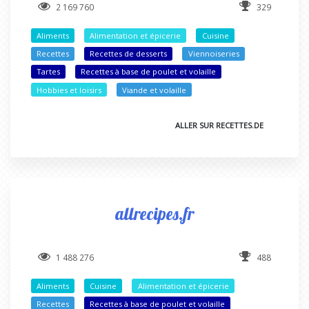
2 169 760
329
Aliments
Alimentation et épicerie
Cuisine
Recettes
Recettes de desserts
Viennoiseries
Tartes
Recettes à base de poulet et volaille
Hobbies et loisirs
Viande et volaille
ALLER SUR RECETTES.DE
allrecipes.fr
1 488 276
488
Aliments
Cuisine
Alimentation et épicerie
Recettes
Recettes à base de poulet et volaille