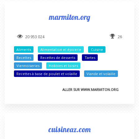
marmiton.org
20 953 024
26
Aliments
Alimentation et épicerie
Cuisine
Recettes
Recettes de desserts
Tartes
Viennoiseries
Hobbies et loisirs
Recettes à base de poulet et volaille
Viande et volaille
ALLER SUR WWW.MARMITON.ORG
cuisineaz.com