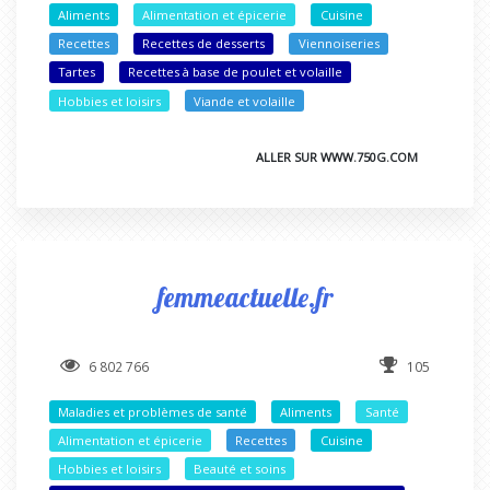
Aliments
Alimentation et épicerie
Cuisine
Recettes
Recettes de desserts
Viennoiseries
Tartes
Recettes à base de poulet et volaille
Hobbies et loisirs
Viande et volaille
ALLER SUR WWW.750G.COM
femmeactuelle.fr
6 802 766
105
Maladies et problèmes de santé
Aliments
Santé
Alimentation et épicerie
Recettes
Cuisine
Hobbies et loisirs
Beauté et soins