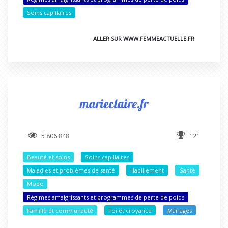
Soins capillaires
ALLER SUR WWW.FEMMEACTUELLE.FR
marieclaire.fr
5 806 848
121
Beauté et soins
Soins capillaires
Maladies et problèmes de santé
Habillement
Santé
Mode
Régimes amaigrissants et programmes de perte de poids
Famille et communauté
Foi et croyance
Mariages