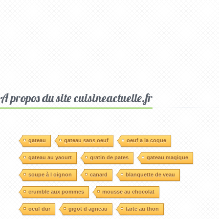
A propos du site cuisineactuelle.fr
gateau
gateau sans oeuf
oeuf a la coque
gateau au yaourt
gratin de pates
gateau magique
soupe à l oignon
canard
blanquette de veau
crumble aux pommes
mousse au chocolat
oeuf dur
gigot d agneau
tarte au thon