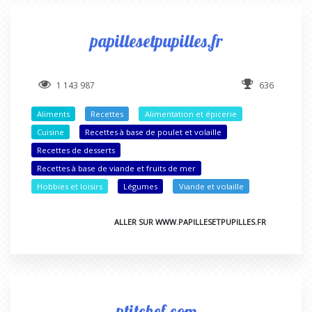
papillesetpupilles.fr
1 143 987
636
Aliments
Recettes
Alimentation et épicerie
Cuisine
Recettes à base de poulet et volaille
Recettes de desserts
Recettes à base de viande et fruits de mer
Hobbies et loisirs
Légumes
Viande et volaille
ALLER SUR WWW.PAPILLESETPUPILLES.FR
ptitchef.com