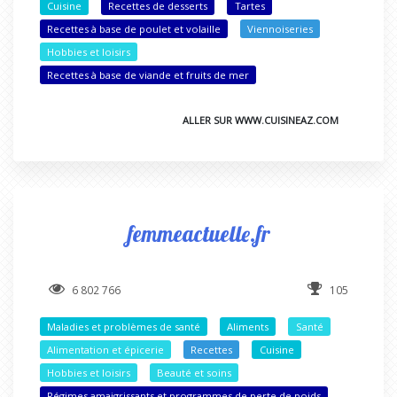
Cuisine
Recettes de desserts
Tartes
Recettes à base de poulet et volaille
Viennoiseries
Hobbies et loisirs
Recettes à base de viande et fruits de mer
ALLER SUR WWW.CUISINEAZ.COM
femmeactuelle.fr
6 802 766
105
Maladies et problèmes de santé
Aliments
Santé
Alimentation et épicerie
Recettes
Cuisine
Hobbies et loisirs
Beauté et soins
Régimes amaigrissants et programmes de perte de poids