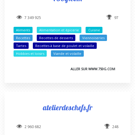
7 349 925
97
Aliments
Alimentation et épicerie
Cuisine
Recettes
Recettes de desserts
Viennoiseries
Tartes
Recettes à base de poulet et volaille
Hobbies et loisirs
Viande et volaille
ALLER SUR WWW.750G.COM
atelierdeschefs.fr
2 960 682
248