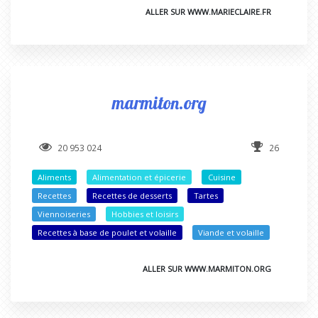
ALLER SUR WWW.MARIECLAIRE.FR
marmiton.org
20 953 024
26
Aliments
Alimentation et épicerie
Cuisine
Recettes
Recettes de desserts
Tartes
Viennoiseries
Hobbies et loisirs
Recettes à base de poulet et volaille
Viande et volaille
ALLER SUR WWW.MARMITON.ORG