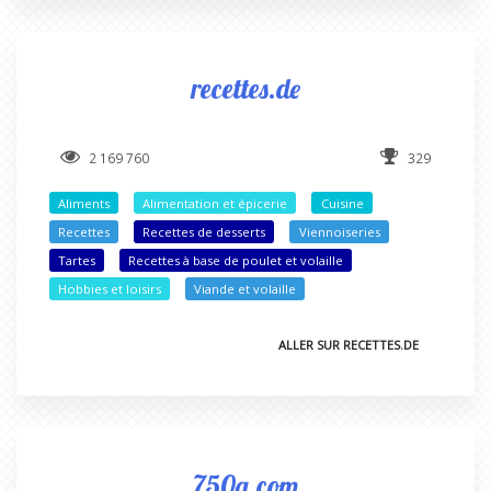
recettes.de
2 169 760
329
Aliments
Alimentation et épicerie
Cuisine
Recettes
Recettes de desserts
Viennoiseries
Tartes
Recettes à base de poulet et volaille
Hobbies et loisirs
Viande et volaille
ALLER SUR RECETTES.DE
750g.com