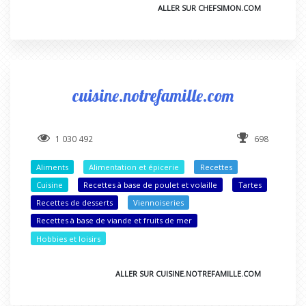
ALLER SUR CHEFSIMON.COM
cuisine.notrefamille.com
1 030 492
698
Aliments
Alimentation et épicerie
Recettes
Cuisine
Recettes à base de poulet et volaille
Tartes
Recettes de desserts
Viennoiseries
Recettes à base de viande et fruits de mer
Hobbies et loisirs
ALLER SUR CUISINE.NOTREFAMILLE.COM