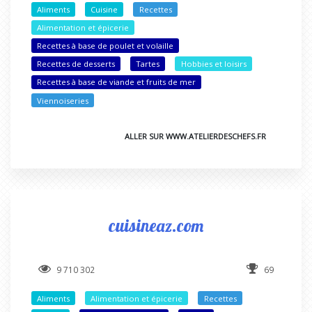
Aliments
Cuisine
Recettes
Alimentation et épicerie
Recettes à base de poulet et volaille
Recettes de desserts
Tartes
Hobbies et loisirs
Recettes à base de viande et fruits de mer
Viennoiseries
ALLER SUR WWW.ATELIERDESCHEFS.FR
cuisineaz.com
9 710 302
69
Aliments
Alimentation et épicerie
Recettes