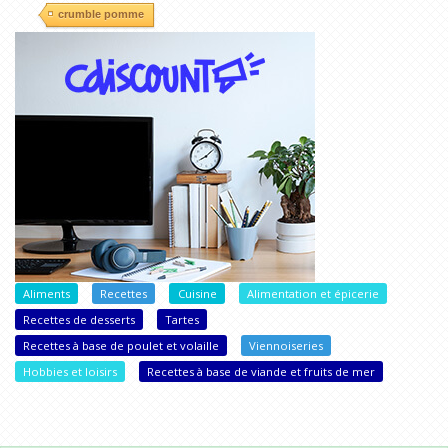
crumble pomme
Aliments
Recettes
Cuisine
Alimentation et épicerie
Recettes de desserts
Tartes
Recettes à base de poulet et volaille
Viennoiseries
Hobbies et loisirs
Recettes à base de viande et fruits de mer