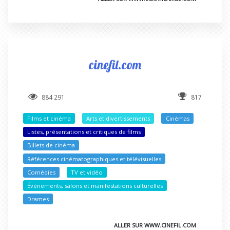
cinefil.com
884 291
817
Films et cinéma
Arts et divertissements
Cinémas
Listes, présentations et critiques de films
Billets de cinéma
Références cinématographiques et télévisuelles
Comédies
TV et vidéo
Événements, salons et manifestations culturelles
Drames
ALLER SUR WWW.CINEFIL.COM