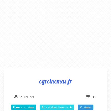
cgrcinemas.fr
2 009 399
353
Films et cinéma
Arts et divertissements
Cinémas