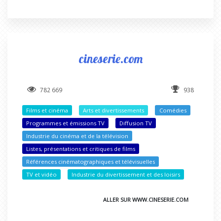
cineserie.com
782 669
938
Films et cinéma
Arts et divertissements
Comédies
Programmes et émissions TV
Diffusion TV
Industrie du cinéma et de la télévision
Listes, présentations et critiques de films
Références cinématographiques et télévisuelles
TV et vidéo
Industrie du divertissement et des loisirs
ALLER SUR WWW.CINESERIE.COM