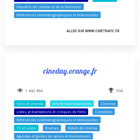
Industrie du cinéma et de la télévision
Références cinématographiques et télévisuelles
ALLER SUR WWW.CINETRAFIC.FR
cineday.orange.fr
1 442 494
504
Films et cinéma
Arts et divertissements
Cinémas
Listes, présentations et critiques de films
Comédies
Références cinématographiques et télévisuelles
TV et vidéo
Drames
Billets de cinéma
Agendas et guides de salons et événements