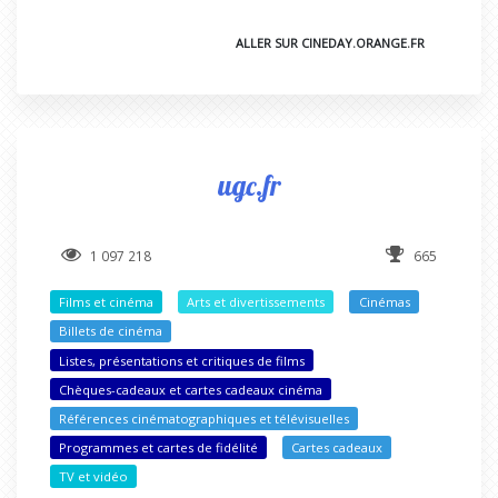
ALLER SUR CINEDAY.ORANGE.FR
ugc.fr
1 097 218
665
Films et cinéma
Arts et divertissements
Cinémas
Billets de cinéma
Listes, présentations et critiques de films
Chèques-cadeaux et cartes cadeaux cinéma
Références cinématographiques et télévisuelles
Programmes et cartes de fidélité
Cartes cadeaux
TV et vidéo