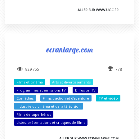
ALLER SUR WWW.UGC.FR
ecranlarge.com
929 755
778
Films et cinéma
Arts et divertissements
Programmes et émissions TV
Diffusion TV
Comédies
Films d'action et d'aventure
TV et vidéo
Industrie du cinéma et de la télévision
Films de superhéros
Listes, présentations et critiques de films
ALLER SUR WWW.ECRANLARGE.COM