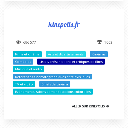
kinepolis.fr
696 577
1062
Films et cinéma
Arts et divertissements
Cinémas
Comédies
Listes, présentations et critiques de films
Musique et audio
Références cinématographiques et télévisuelles
TV et vidéo
Billets de cinéma
Événements, salons et manifestations culturelles
ALLER SUR KINEPOLIS.FR