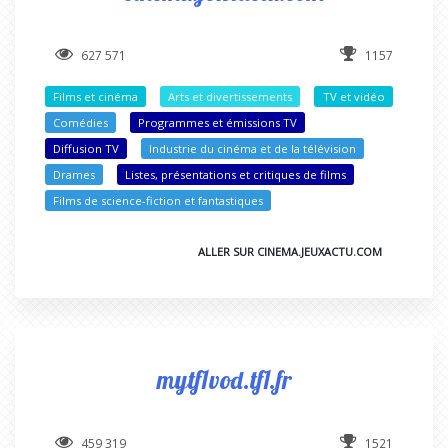
627 571
1157
Films et cinéma
Arts et divertissements
TV et vidéo
Comédies
Programmes et émissions TV
Diffusion TV
Industrie du cinéma et de la télévision
Drames
Listes, présentations et critiques de films
Films de science-fiction et fantastiques
ALLER SUR CINEMA.JEUXACTU.COM
mytf1vod.tf1.fr
459 319
1521