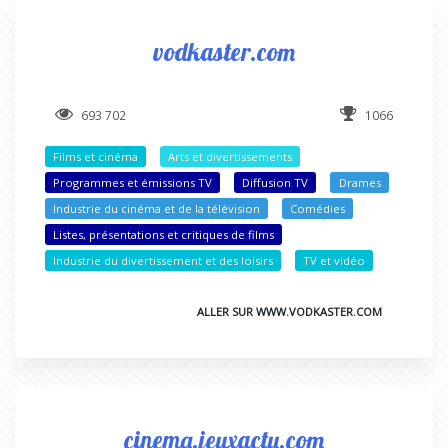
vodkaster.com
693 702
1066
Films et cinéma
Arts et divertissements
Programmes et émissions TV
Diffusion TV
Drames
Industrie du cinéma et de la télévision
Comédies
Listes, présentations et critiques de films
Industrie du divertissement et des loisirs
TV et vidéo
ALLER SUR WWW.VODKASTER.COM
cinema.jeuxactu.com