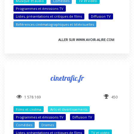
Musique et audio
Comédies
TV et vidéo
Programmes et émissions TV
Listes, présentations et critiques de films
Diffusion TV
Références cinématographiques et télévisuelles
ALLER SUR WWW.AVOIR-ALIRE.COM
cinetrafic.fr
1 578 169
450
Films et cinéma
Arts et divertissements
Programmes et émissions TV
Diffusion TV
Comédies
Drames
Listes, présentations et critiques de films
TV et vidéo