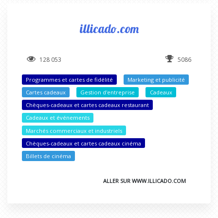
illicado.com
128 053
5086
Programmes et cartes de fidélité
Marketing et publicité
Cartes cadeaux
Gestion d'entreprise
Cadeaux
Chèques-cadeaux et cartes cadeaux restaurant
Cadeaux et événements
Marchés commerciaux et industriels
Chèques-cadeaux et cartes cadeaux cinéma
Billets de cinéma
ALLER SUR WWW.ILLICADO.COM