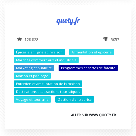
quoty.fr
128 828
5057
Épicerie en ligne et livraison
Alimentation et épicerie
Marchés commerciaux et industriels
Marketing et publicité
Programmes et cartes de fidélité
Maison et jardinage
Entretien et amélioration de la maison
Destinations et attractions touristiques
Voyage et tourisme
Gestion d'entreprise
ALLER SUR WWW.QUOTY.FR