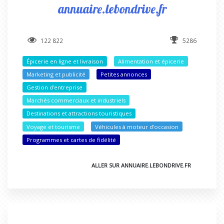
annuaire.lebondrive.fr
122 822
5286
Épicerie en ligne et livraison
Alimentation et épicerie
Marketing et publicité
Petites annonces
Gestion d'entreprise
Marchés commerciaux et industriels
Destinations et attractions touristiques
Voyage et tourisme
Véhicules à moteur d'occasion
Programmes et cartes de fidélité
ALLER SUR ANNUAIRE.LEBONDRIVE.FR