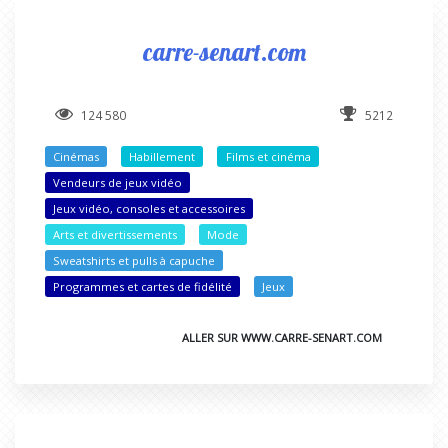
carre-senart.com
124 580
5212
Cinémas
Habillement
Films et cinéma
Vendeurs de jeux vidéo
Jeux vidéo, consoles et accessoires
Arts et divertissements
Mode
Sweatshirts et pulls à capuche
Programmes et cartes de fidélité
Jeux
ALLER SUR WWW.CARRE-SENART.COM