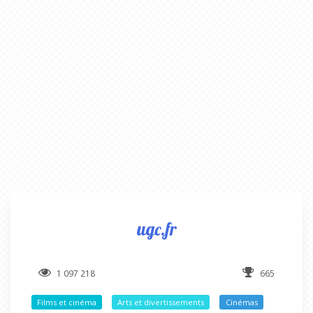
ugc.fr
1 097 218
665
Films et cinéma
Arts et divertissements
Cinémas