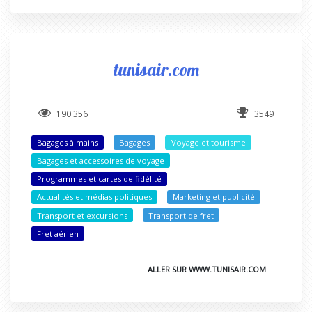
tunisair.com
190 356
3549
Bagages à mains
Bagages
Voyage et tourisme
Bagages et accessoires de voyage
Programmes et cartes de fidélité
Actualités et médias politiques
Marketing et publicité
Transport et excursions
Transport de fret
Fret aérien
ALLER SUR WWW.TUNISAIR.COM