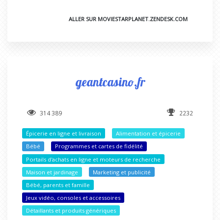
ALLER SUR MOVIESTARPLANET.ZENDESK.COM
geantcasino.fr
314 389
2232
Épicerie en ligne et livraison
Alimentation et épicerie
Bébé
Programmes et cartes de fidélité
Portails d'achats en ligne et moteurs de recherche
Maison et jardinage
Marketing et publicité
Bébé, parents et famille
Jeux vidéo, consoles et accessoires
Détaillants et produits génériques