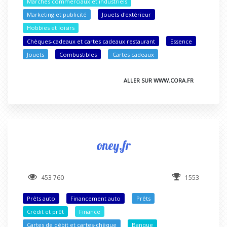
Marchés commerciaux et industriels
Marketing et publicité
Jouets d'extérieur
Hobbies et loisirs
Chèques-cadeaux et cartes cadeaux restaurant
Essence
Jouets
Combustibles
Cartes cadeaux
ALLER SUR WWW.CORA.FR
oney.fr
453 760
1553
Prêts auto
Financement auto
Prêts
Crédit et prêt
Finance
Cartes de débit et cartes-chèque
Banque