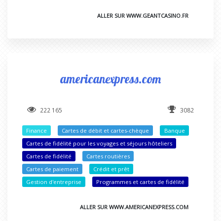
ALLER SUR WWW.GEANTCASINO.FR
americanexpress.com
222 165
3082
Finance
Cartes de débit et cartes-chèque
Banque
Cartes de fidélité pour les voyages et séjours hôteliers
Cartes de fidélité
Cartes routières
Cartes de paiement
Crédit et prêt
Gestion d'entreprise
Programmes et cartes de fidélité
ALLER SUR WWW.AMERICANEXPRESS.COM