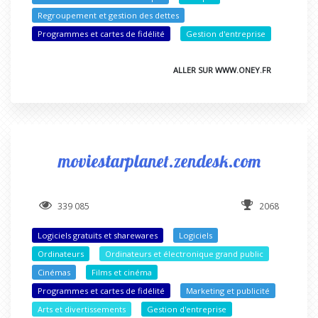
Regroupement et gestion des dettes
Programmes et cartes de fidélité
Gestion d'entreprise
ALLER SUR WWW.ONEY.FR
moviestarplanet.zendesk.com
339 085
2068
Logiciels gratuits et sharewares
Logiciels
Ordinateurs
Ordinateurs et électronique grand public
Cinémas
Films et cinéma
Programmes et cartes de fidélité
Marketing et publicité
Arts et divertissements
Gestion d'entreprise