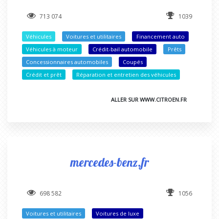
713 074
1039
Véhicules
Voitures et utilitaires
Financement auto
Véhicules à moteur
Crédit-bail automobile
Prêts
Concessionnaires automobiles
Coupés
Crédit et prêt
Réparation et entretien des véhicules
ALLER SUR WWW.CITROEN.FR
mercedes-benz.fr
698 582
1056
Voitures et utilitaires
Voitures de luxe