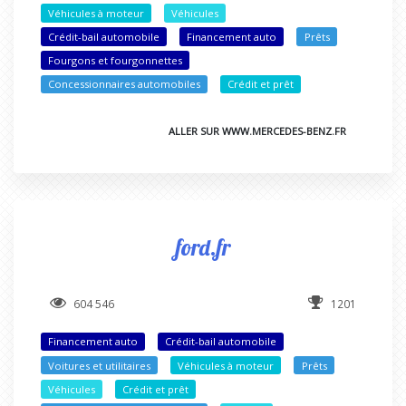
Véhicules à moteur
Véhicules
Crédit-bail automobile
Financement auto
Prêts
Fourgons et fourgonnettes
Concessionnaires automobiles
Crédit et prêt
ALLER SUR WWW.MERCEDES-BENZ.FR
ford.fr
604 546
1201
Financement auto
Crédit-bail automobile
Voitures et utilitaires
Véhicules à moteur
Prêts
Véhicules
Crédit et prêt