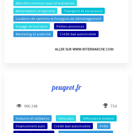
Marchés commerciaux et industriels
Alimentation et épicerie
Transport et excursions
Location de camions et fourgons de déménagement
Voyage et tourisme
Petites annonces
Marketing et publicité
Crédit-bail automobile
ALLER SUR WWW.INTERMARCHE.COM
peugeot.fr
990 248
734
Voitures et utilitaires
Véhicules
Véhicules à moteur
Financement auto
Crédit-bail automobile
Prêts