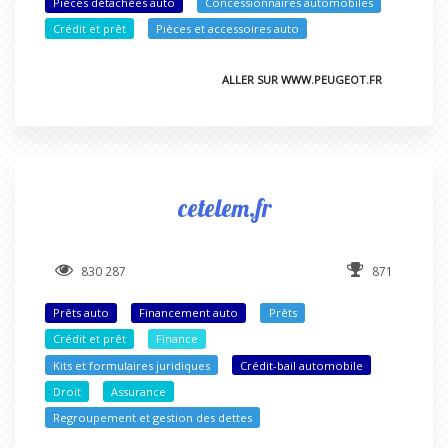
Pièces détachées auto
Concessionnaires automobiles
Crédit et prêt
Pièces et accessoires auto
ALLER SUR WWW.PEUGEOT.FR
cetelem.fr
830 287
871
Prêts auto
Financement auto
Prêts
Crédit et prêt
Finance
Kits et formulaires juridiques
Crédit-bail automobile
Droit
Assurance
Regroupement et gestion des dettes