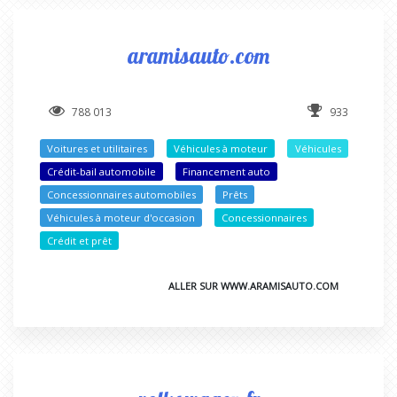
aramisauto.com
788 013
933
Voitures et utilitaires
Véhicules à moteur
Véhicules
Crédit-bail automobile
Financement auto
Concessionnaires automobiles
Prêts
Véhicules à moteur d'occasion
Concessionnaires
Crédit et prêt
ALLER SUR WWW.ARAMISAUTO.COM