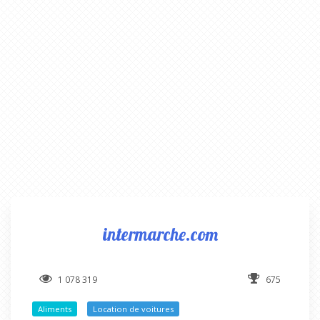
intermarche.com
1 078 319
675
Aliments
Location de voitures