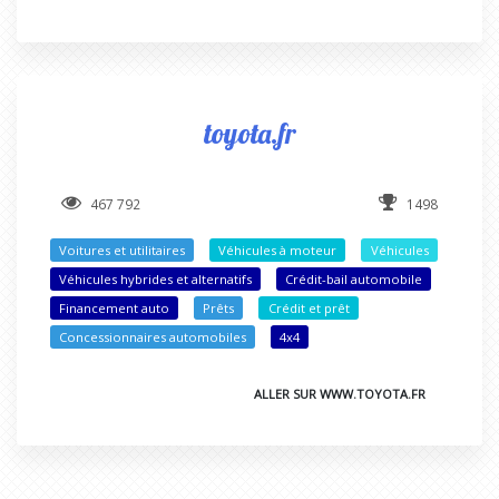
toyota.fr
467 792
1498
Voitures et utilitaires
Véhicules à moteur
Véhicules
Véhicules hybrides et alternatifs
Crédit-bail automobile
Financement auto
Prêts
Crédit et prêt
Concessionnaires automobiles
4x4
ALLER SUR WWW.TOYOTA.FR