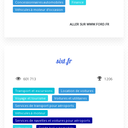
Concessionnaires automobiles
Finance
Véhicules à moteur d'occasion
ALLER SUR WWW.FORD.FR
sixt.fr
601 713
1206
Transport et excursions
Location de voitures
Voyage et tourisme
Voitures et utilitaires
Services de transport pour aéroports
Véhicules à moteur
Services de navettes et voitures pour aéroports
Véhicules
Crédit-bail automobile