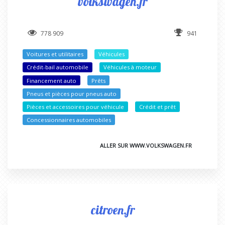
volkswagen.fr
778 909
941
Voitures et utilitaires
Véhicules
Crédit-bail automobile
Véhicules à moteur
Financement auto
Prêts
Pneus et pièces pour pneus auto
Pièces et accessoires pour véhicule
Crédit et prêt
Concessionnaires automobiles
ALLER SUR WWW.VOLKSWAGEN.FR
citroen.fr