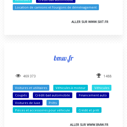
Location de camions et fourgons de déménagement
ALLER SUR WWW.SIXT.FR
bmw.fr
469 373
1488
Voitures et utilitaires
Véhicules à moteur
Véhicules
Coupés
Crédit-bail automobile
Financement auto
Voitures de luxe
Prêts
Pièces et accessoires pour véhicule
Crédit et prêt
ALLER SUR WWW.BMW.FR