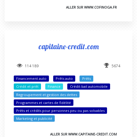
ALLER SUR WWW.COFINOGA.FR
capitaine-credit.com
114 189
5674
Financement auto
Prêts auto
Prêts
Crédit et prêt
Finance
Crédit-bail automobile
Regroupement et gestion des dettes
Programmes et cartes de fidélité
Prêts et crédits pour personnes peu ou pas solvables
Marketing et publicité
ALLER SUR WWW.CAPITAINE-CREDIT.COM