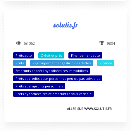
solutis.fr
63 062
9804
Prêts auto
Crédit et prêt
Financement auto
Prêts
Regroupement et gestion des dettes
Finance
Emprunts et prêts hypothécaires immobiliers
Prêts et crédits pour personnes peu ou pas solvables
Prêts et emprunts personnels
Prêts hypothécaires et emprunts à taux variable
ALLER SUR WWW.SOLUTIS.FR