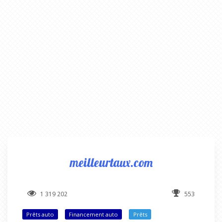
meilleurtaux.com
1 319 202
553
Prêts auto
Financement auto
Prêts