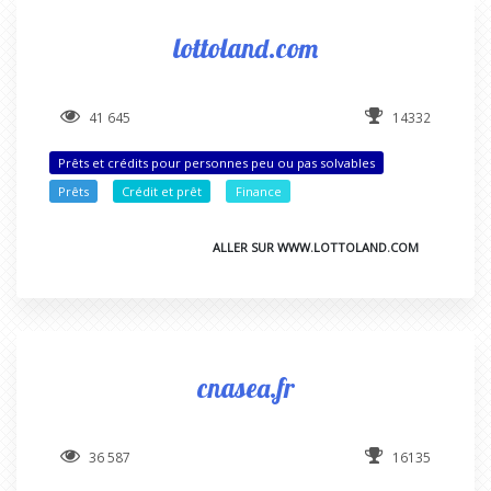
lottoland.com
41 645
14332
Prêts et crédits pour personnes peu ou pas solvables
Prêts
Crédit et prêt
Finance
ALLER SUR WWW.LOTTOLAND.COM
cnasea.fr
36 587
16135