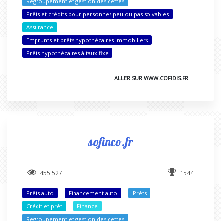
Regroupement et gestion des dettes
Prêts et crédits pour personnes peu ou pas solvables
Assurance
Emprunts et prêts hypothécaires immobiliers
Prêts hypothécaires à taux fixe
ALLER SUR WWW.COFIDIS.FR
sofinco.fr
455 527
1544
Prêts auto
Financement auto
Prêts
Crédit et prêt
Finance
Regroupement et gestion des dettes