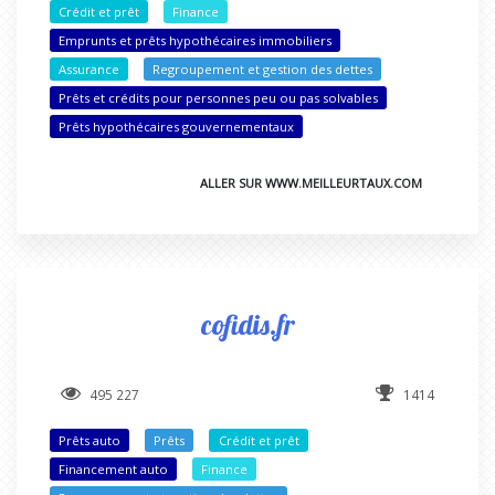
Crédit et prêt
Finance
Emprunts et prêts hypothécaires immobiliers
Assurance
Regroupement et gestion des dettes
Prêts et crédits pour personnes peu ou pas solvables
Prêts hypothécaires gouvernementaux
ALLER SUR WWW.MEILLEURTAUX.COM
cofidis.fr
495 227
1414
Prêts auto
Prêts
Crédit et prêt
Financement auto
Finance