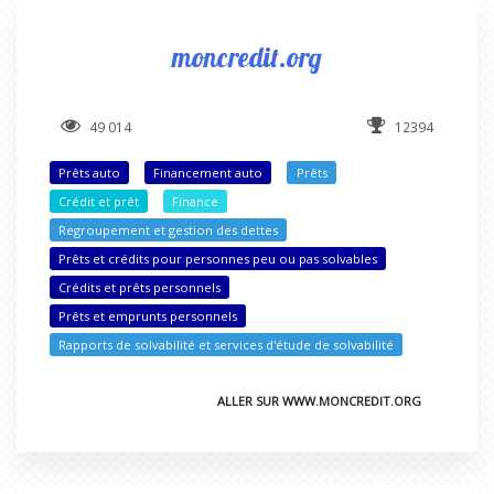
moncredit.org
49 014
12394
Prêts auto
Financement auto
Prêts
Crédit et prêt
Finance
Regroupement et gestion des dettes
Prêts et crédits pour personnes peu ou pas solvables
Crédits et prêts personnels
Prêts et emprunts personnels
Rapports de solvabilité et services d'étude de solvabilité
ALLER SUR WWW.MONCREDIT.ORG