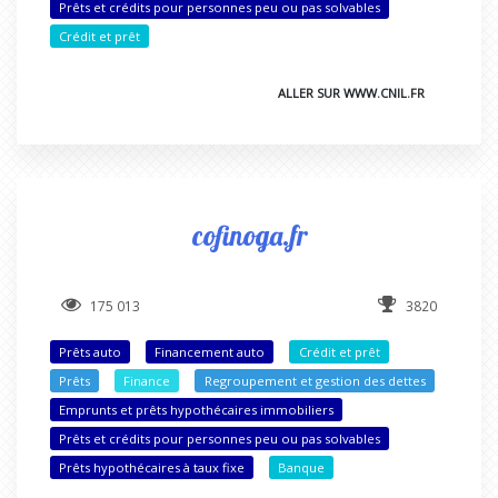
Prêts et crédits pour personnes peu ou pas solvables
Crédit et prêt
ALLER SUR WWW.CNIL.FR
cofinoga.fr
175 013
3820
Prêts auto
Financement auto
Crédit et prêt
Prêts
Finance
Regroupement et gestion des dettes
Emprunts et prêts hypothécaires immobiliers
Prêts et crédits pour personnes peu ou pas solvables
Prêts hypothécaires à taux fixe
Banque