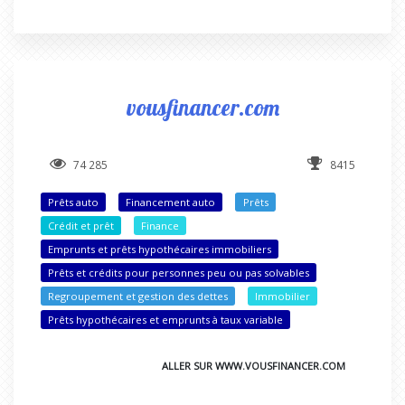
vousfinancer.com
74 285
8415
Prêts auto
Financement auto
Prêts
Crédit et prêt
Finance
Emprunts et prêts hypothécaires immobiliers
Prêts et crédits pour personnes peu ou pas solvables
Regroupement et gestion des dettes
Immobilier
Prêts hypothécaires et emprunts à taux variable
ALLER SUR WWW.VOUSFINANCER.COM