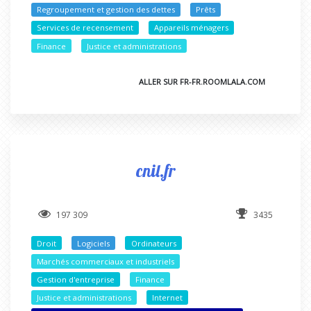
Regroupement et gestion des dettes
Prêts
Services de recensement
Appareils ménagers
Finance
Justice et administrations
ALLER SUR FR-FR.ROOMLALA.COM
cnil.fr
197 309
3435
Droit
Logiciels
Ordinateurs
Marchés commerciaux et industriels
Gestion d'entreprise
Finance
Justice et administrations
Internet