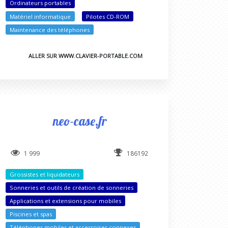
Ordinateurs portables
Matériel informatique
Pilotes CD-ROM
Maintenance des téléphones
ALLER SUR WWW.CLAVIER-PORTABLE.COM
neo-case.fr
1 999
186192
Grossistes et liquidateurs
Sonneries et outils de création de sonneries
Applications et extensions pour mobiles
Piscines et spas
Téléphones mobiles et accessoires connexes