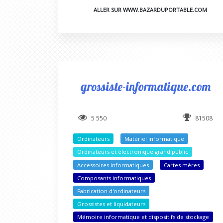
ALLER SUR WWW.BAZARDUPORTABLE.COM
grossiste-informatique.com
5 550
81508
Ordinateurs
Matériel informatique
Ordinateurs et électronique grand public
Accessoires informatiques
Cartes mères
Composants informatiques
Fabrication d'ordinateurs
Grossistes et liquidateurs
Mémoire informatique et dispositifs de stockage