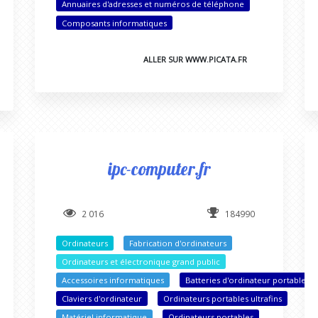
Annuaires d'adresses et numéros de téléphone
Composants informatiques
ALLER SUR WWW.PICATA.FR
ipc-computer.fr
2 016
184990
Ordinateurs
Fabrication d'ordinateurs
Ordinateurs et électronique grand public
Accessoires informatiques
Batteries d'ordinateur portable
Claviers d'ordinateur
Ordinateurs portables ultrafins
Matériel informatique
Ordinateurs portables