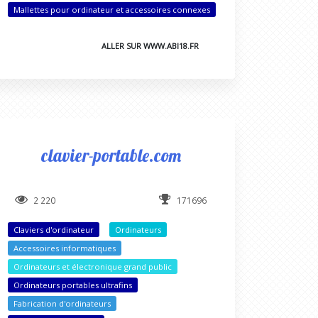
Mallettes pour ordinateur et accessoires connexes
ALLER SUR WWW.ABI18.FR
clavier-portable.com
2 220
171696
Claviers d'ordinateur
Ordinateurs
Accessoires informatiques
Ordinateurs et électronique grand public
Ordinateurs portables ultrafins
Fabrication d'ordinateurs