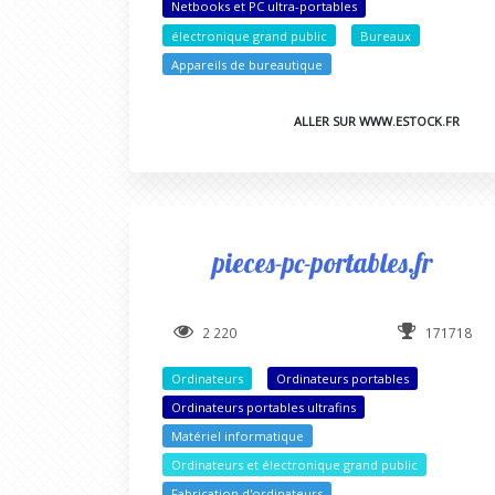
Netbooks et PC ultra-portables
électronique grand public
Bureaux
Appareils de bureautique
ALLER SUR WWW.ESTOCK.FR
pieces-pc-portables.fr
2 220
171718
Ordinateurs
Ordinateurs portables
Ordinateurs portables ultrafins
Matériel informatique
Ordinateurs et électronique grand public
Fabrication d'ordinateurs