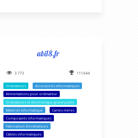
abi18.fr
3 773
111644
Ordinateurs
Accessoires informatiques
Alimentations pour ordinateur
Ordinateurs et électronique grand public
Matériel informatique
Cartes mères
Composants informatiques
Fabrication d'ordinateurs
Câbles informatiques