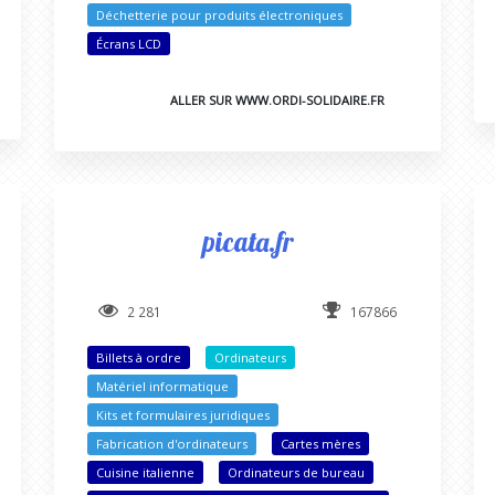
Déchetterie pour produits électroniques
Écrans LCD
ALLER SUR WWW.ORDI-SOLIDAIRE.FR
picata.fr
2 281
167866
Billets à ordre
Ordinateurs
Matériel informatique
Kits et formulaires juridiques
Fabrication d'ordinateurs
Cartes mères
Cuisine italienne
Ordinateurs de bureau