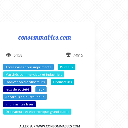
consommables.com
6 158
74915
Accessoires pour imprimante
Bureaux
Marchés commerciaux et industriels
Fabrication d'ordinateurs
Ordinateurs
Jeux de société
Jeux
Appareils de bureautique
Imprimantes laser
Ordinateurs et électronique grand public
ALLER SUR WWW.CONSOMMABLES.COM