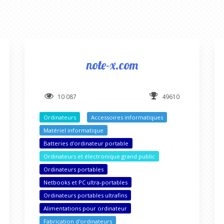
note-x.com
10 087
49610
Ordinateurs
Accessoires informatiques
Matériel informatique
Batteries d'ordinateur portable
Ordinateurs et électronique grand public
Ordinateurs portables
Netbooks et PC ultra-portables
Ordinateurs portables ultrafins
Alimentations pour ordinateur
Fabrication d'ordinateurs