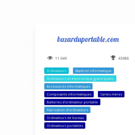
bazarduportable.com
11 649
43986
Ordinateurs
Matériel informatique
Ordinateurs et électronique grand public
Accessoires informatiques
Composants informatiques
Cartes mères
Batteries d'ordinateur portable
Fabrication d'ordinateurs
Ordinateurs de bureau
Ordinateurs portables