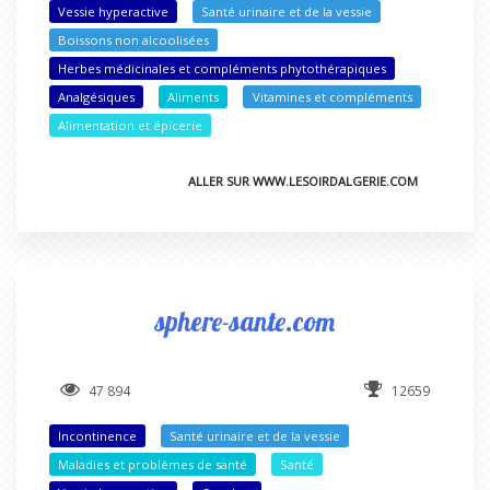
Vessie hyperactive
Santé urinaire et de la vessie
Boissons non alcoolisées
Herbes médicinales et compléments phytothérapiques
Analgésiques
Aliments
Vitamines et compléments
Alimentation et épicerie
ALLER SUR WWW.LESOIRDALGERIE.COM
sphere-sante.com
47 894
12659
Incontinence
Santé urinaire et de la vessie
Maladies et problèmes de santé
Santé