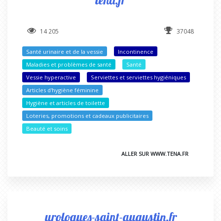
14 205
37048
Santé urinaire et de la vessie
Incontinence
Maladies et problèmes de santé
Santé
Vessie hyperactive
Serviettes et serviettes hygiéniques
Articles d'hygiène féminine
Hygiène et articles de toilette
Loteries, promotions et cadeaux publicitaires
Beauté et soins
ALLER SUR WWW.TENA.FR
urologues-saint-augustin.fr