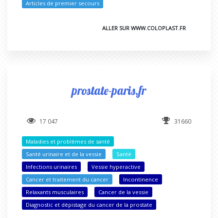
Articles de premier secours
ALLER SUR WWW.COLOPLAST.FR
prostate-paris.fr
17 047
31660
Maladies et problèmes de santé
Santé urinaire et de la vessie
Santé
Infections urinaires
Vessie hyperactive
Cancer et traitement du cancer
Incontinence
Relaxants musculaires
Cancer de la vessie
Diagnostic et dépistage du cancer de la prostate