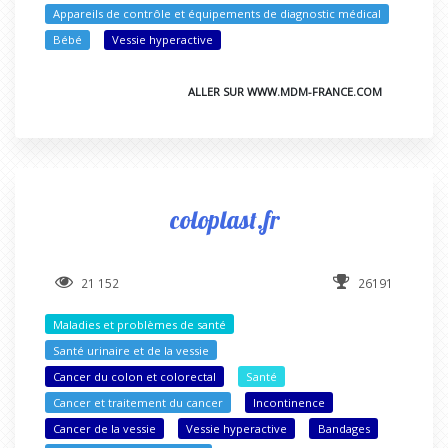
Appareils de contrôle et équipements de diagnostic médical
Bébé
Vessie hyperactive
ALLER SUR WWW.MDM-FRANCE.COM
coloplast.fr
21 152
26191
Maladies et problèmes de santé
Santé urinaire et de la vessie
Cancer du colon et colorectal
Santé
Cancer et traitement du cancer
Incontinence
Cancer de la vessie
Vessie hyperactive
Bandages