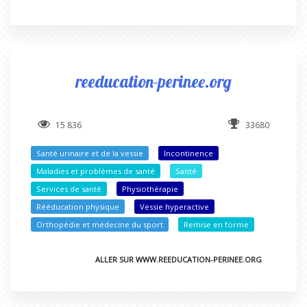
reeducation-perinee.org
15 836
33680
Santé urinaire et de la vessie
Incontinence
Maladies et problèmes de santé
Santé
Services de santé
Physiothérapie
Rééducation physique
Vessie hyperactive
Orthopédie et médecine du sport
Remise en forme
ALLER SUR WWW.REEDUCATION-PERINEE.ORG