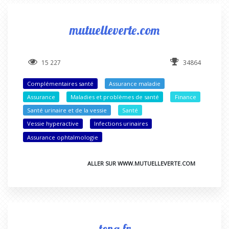
mutuelleverte.com
15 227
34864
Complémentaires santé
Assurance maladie
Assurance
Maladies et problèmes de santé
Finance
Santé urinaire et de la vessie
Santé
Vessie hyperactive
Infections urinaires
Assurance ophtalmologie
ALLER SUR WWW.MUTUELLEVERTE.COM
tena.fr