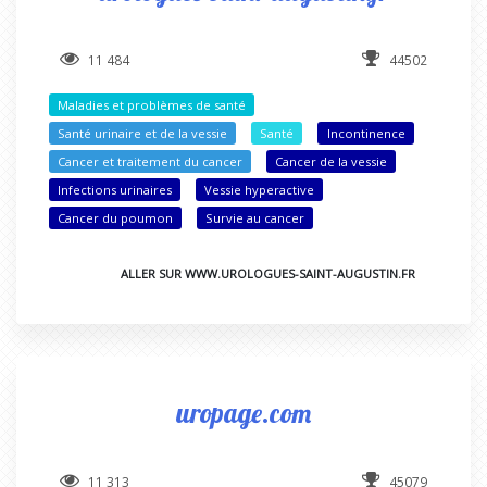
11 484
44502
Maladies et problèmes de santé
Santé urinaire et de la vessie
Santé
Incontinence
Cancer et traitement du cancer
Cancer de la vessie
Infections urinaires
Vessie hyperactive
Cancer du poumon
Survie au cancer
ALLER SUR WWW.UROLOGUES-SAINT-AUGUSTIN.FR
uropage.com
11 313
45079