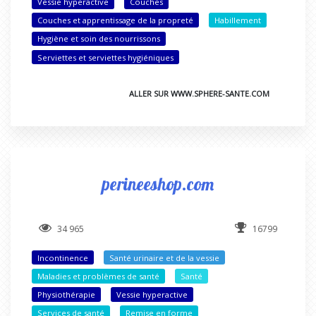
Vessie hyperactive
Couches
Couches et apprentissage de la propreté
Habillement
Hygiène et soin des nourrissons
Serviettes et serviettes hygiéniques
ALLER SUR WWW.SPHERE-SANTE.COM
perineeshop.com
34 965
16799
Incontinence
Santé urinaire et de la vessie
Maladies et problèmes de santé
Santé
Physiothérapie
Vessie hyperactive
Services de santé
Remise en forme