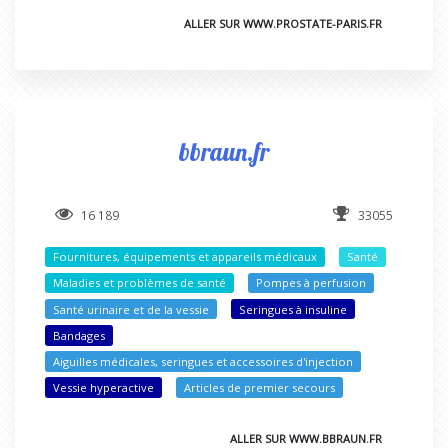
ALLER SUR WWW.PROSTATE-PARIS.FR
bbraun.fr
16 189
33055
Fournitures, équipements et appareils médicaux
Santé
Maladies et problèmes de santé
Pompes à perfusion
Santé urinaire et de la vessie
Seringues à insuline
Bandages
Aiguilles médicales, seringues et accessoires d'injection
Vessie hyperactive
Articles de premier secours
ALLER SUR WWW.BBRAUN.FR