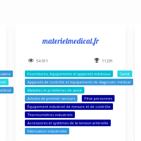
materielmedical.fr
54 011
11291
ulaire
Fournitures, équipements et appareils médicaux
Santé
anté
Appareils de contrôle et équipements de diagnostic médical
médical
Maladies et problèmes de santé
Articles de premier secours
Pèse-personnes
Équipement industriel de mesure et de contrôle
Thermomètres industriels
Accessoires et systèmes de la tension artérielle
Fabrication industrielle