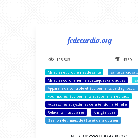
fedecardio.org
153 383
4320
Maladies et problèmes de santé
Santé cardiovasc
Maladies coronarienne et attaques cardiaques
S
Appareils de contrôle et équipements de diagnostic 
Fournitures, équipements et appareils médicaux
Accessoires et systèmes de la tension artérielle
Relaxants musculaires
Analgésiques
Gestion des maux de tête et de la douleur
ALLER SUR WWW.FEDECARDIO.ORG