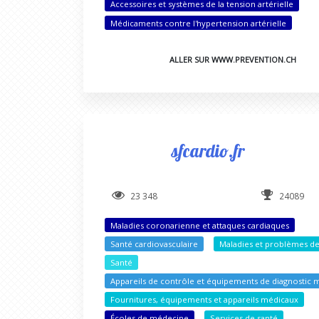
Accessoires et systèmes de la tension artérielle
Médicaments contre l'hypertension artérielle
ALLER SUR WWW.PREVENTION.CH
sfcardio.fr
23 348
24089
Maladies coronarienne et attaques cardiaques
Santé cardiovasculaire
Maladies et problèmes de
Santé
Appareils de contrôle et équipements de diagnostic 
Fournitures, équipements et appareils médicaux
Écoles de médecine
Services de santé