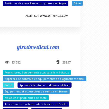
Systèmes de surveillance du rythme cardiaque
Bébé
ALLER SUR WWW.WITHINGS.COM
girodmedical.com
23 582
23857
Fournitures, équipements et appareils médicaux
Appareils de contrôle et équipements de diagnostic médical
Santé
Appareils de fitness et de musculation
Équipement et accessoires de remise en forme
Maladies et problèmes de santé
Accessoires et systèmes de la tension artérielle