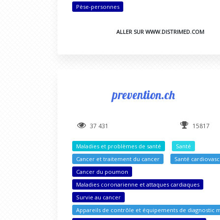
Pèse-personnes
ALLER SUR WWW.DISTRIMED.COM
prevention.ch
37 431
15817
Maladies et problèmes de santé
Santé
Cancer et traitement du cancer
Santé cardiovasc
Cancer du poumon
Maladies coronarienne et attaques cardiaques
Survie au cancer
Appareils de contrôle et équipements de diagnostic 