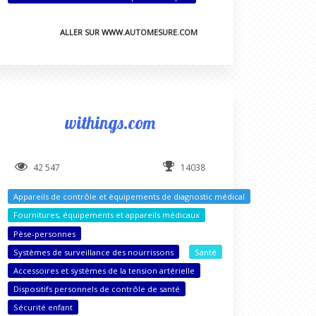
ALLER SUR WWW.AUTOMESURE.COM
withings.com
42 547
14038
Appareils de contrôle et équipements de diagnostic médical
Fournitures, équipements et appareils médicaux
Pèse-personnes
Systèmes de surveillance des nourrissons
Santé
Accessoires et systèmes de la tension artérielle
Dispositifs personnels de contrôle de santé
Sécurité enfant