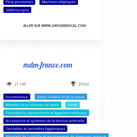
Pèse-personnes
Machines elliptiques
Stéthoscopes
ALLER SUR WWW.GIRODMEDICAL.COM
mdm-france.com
21 785
25533
Incontinence
Santé urinaire et de la vessie
Maladies et problèmes de santé
Santé
Fournitures, équipements et appareils médicaux
Accessoires et systèmes de la tension artérielle
Serviettes et serviettes hygiéniques
Appareils de contrôle et équipements de diagnostic médical