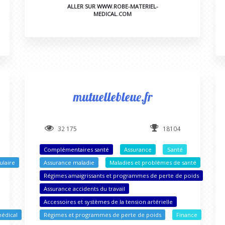
ALLER SUR WWW.ROBE-MATERIEL-
MEDICAL.COM
mutuellebleue.fr
32 175
18104
Complémentaires santé
Assurance
Santé
ulaire
Assurance maladie
Maladies et problèmes de santé
Régimes amaigrissants et programmes de perte de poids
Assurance accidents du travail
Accessoires et systèmes de la tension artérielle
médical
Régimes et programmes de perte de poids
Finance