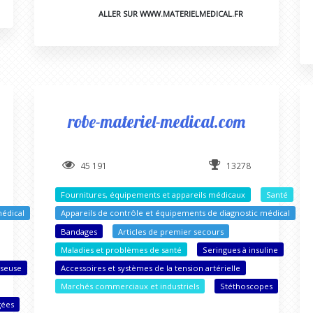
ALLER SUR WWW.MATERIELMEDICAL.FR
robe-materiel-medical.com
45 191
13278
Fournitures, équipements et appareils médicaux
Santé
médical
Appareils de contrôle et équipements de diagnostic médical
Bandages
Articles de premier secours
Maladies et problèmes de santé
Seringues à insuline
sseuse
Accessoires et systèmes de la tension artérielle
Marchés commerciaux et industriels
Stéthoscopes
gées