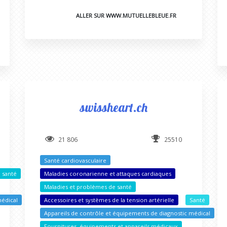
ALLER SUR WWW.MUTUELLEBLEUE.FR
swissheart.ch
21 806
25510
Santé cardiovasculaire
 santé
Maladies coronarienne et attaques cardiaques
Maladies et problèmes de santé
médical
Accessoires et systèmes de la tension artérielle
Santé
Appareils de contrôle et équipements de diagnostic médical
Fournitures, équipements et appareils médicaux