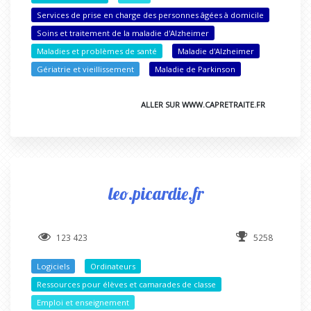
Services de prise en charge des personnes âgées à domicile
Soins et traitement de la maladie d'Alzheimer
Maladies et problèmes de santé
Maladie d'Alzheimer
Gériatrie et vieillissement
Maladie de Parkinson
ALLER SUR WWW.CAPRETRAITE.FR
leo.picardie.fr
123 423
5258
Logiciels
Ordinateurs
Ressources pour élèves et camarades de classe
Emploi et enseignement