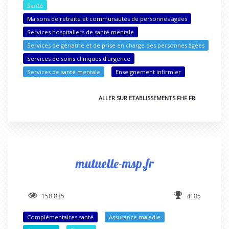
Santé
Maisons de retraite et communautés de personnes âgées
Services hospitaliers de santé mentale
Services de gériatrie et de prise en charge des personnes âgées
Services de soins cliniques d'urgence
Services de santé mentale
Enseignement infirmier
ALLER SUR ETABLISSEMENTS.FHF.FR
mutuelle-msp.fr
158 835
4185
Complémentaires santé
Assurance maladie