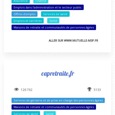
Assurance
Finance
Emplois dans l'administration et le secteur public
Offres d'emploi
Services de santé
Emplois et carrières
Santé
Maisons de retraite et communautés de personnes âgées
ALLER SUR WWW.MUTUELLE-MSP.FR
capretraite.fr
126 762
5133
Services de gériatrie et de prise en charge des personnes âgées
Maisons de retraite et communautés de personnes âgées
Services de santé
Santé