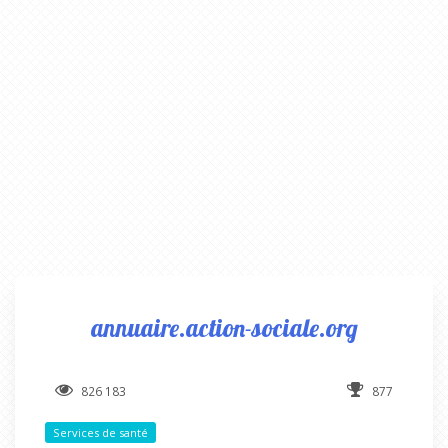
annuaire.action-sociale.org
826 183
877
Services de santé