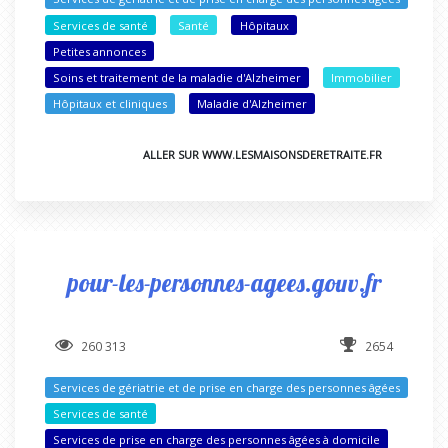
Services de santé
Santé
Hôpitaux
Petites annonces
Soins et traitement de la maladie d'Alzheimer
Immobilier
Hôpitaux et cliniques
Maladie d'Alzheimer
ALLER SUR WWW.LESMAISONSDERETRAITE.FR
pour-les-personnes-agees.gouv.fr
260 313
2654
Services de gériatrie et de prise en charge des personnes âgées
Services de santé
Services de prise en charge des personnes âgées à domicile