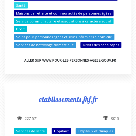
Santé
Maisons de retraite et communautés de personnes âgées
Service communautaire et associations à caractère social
Droit
Soins pour personnes âgées et soins infirmiers à domicile
Services de nettoyage domestique
Droits des handicapés
ALLER SUR WWW.POUR-LES-PERSONNES-AGEES.GOUV.FR
etablissements.fhf.fr
227 571
3015
Services de santé
Hôpitaux
Hôpitaux et cliniques