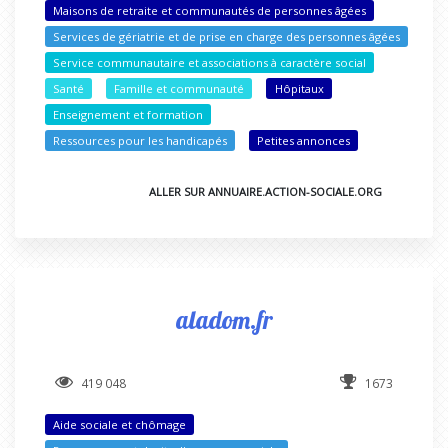
Maisons de retraite et communautés de personnes âgées
Services de gériatrie et de prise en charge des personnes âgées
Service communautaire et associations à caractère social
Santé
Famille et communauté
Hôpitaux
Enseignement et formation
Ressources pour les handicapés
Petites annonces
ALLER SUR ANNUAIRE.ACTION-SOCIALE.ORG
aladom.fr
419 048
1673
Aide sociale et chômage