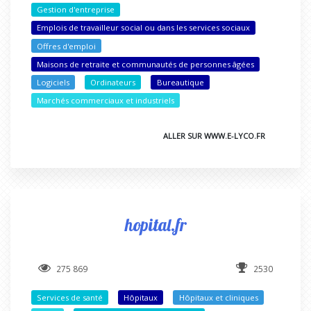
Gestion d'entreprise
Emplois de travailleur social ou dans les services sociaux
Offres d'emploi
Maisons de retraite et communautés de personnes âgées
Logiciels
Ordinateurs
Bureautique
Marchés commerciaux et industriels
ALLER SUR WWW.E-LYCO.FR
hopital.fr
275 869
2530
Services de santé
Hôpitaux
Hôpitaux et cliniques