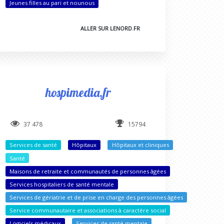
Jeunes filles au pari et nounous
ALLER SUR LENORD.FR
hospimedia.fr
37 478
15794
Services de santé
Hôpitaux
Hôpitaux et cliniques
Santé
Maisons de retraite et communautés de personnes âgées
Services hospitaliers de santé mentale
Services de gériatrie et de prise en charge des personnes âgées
Service communautaire et associations à caractère social
Logiciels médicaux
Services de santé mentale