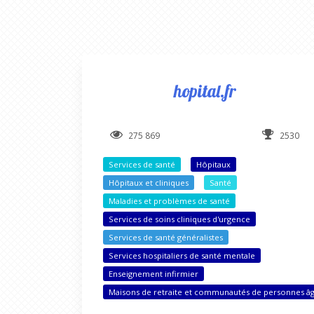
hopital.fr
275 869
2530
Services de santé
Hôpitaux
Hôpitaux et cliniques
Santé
Maladies et problèmes de santé
Services de soins cliniques d'urgence
Services de santé généralistes
Services hospitaliers de santé mentale
Enseignement infirmier
Maisons de retraite et communautés de personnes â