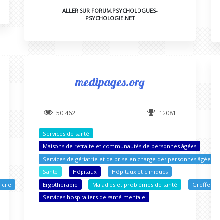
ALLER SUR FORUM.PSYCHOLOGUES-
PSYCHOLOGIE.NET
medipages.org
50 462
12081
Services de santé
Maisons de retraite et communautés de personnes âgées
Services de gériatrie et de prise en charge des personnes âgées
Santé
Hôpitaux
Hôpitaux et cliniques
icile
Ergothérapie
Maladies et problèmes de santé
Greffe
Services hospitaliers de santé mentale