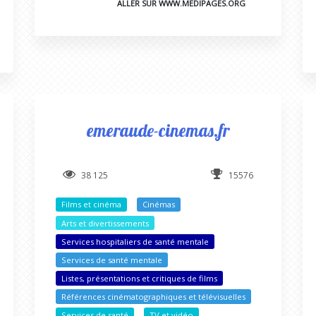
ALLER SUR WWW.MEDIPAGES.ORG
emeraude-cinemas.fr
38 125
15576
Films et cinéma
Cinémas
Arts et divertissements
Services hospitaliers de santé mentale
Services de santé mentale
Listes, présentations et critiques de films
Références cinématographiques et télévisuelles
Services de santé
TV et vidéo