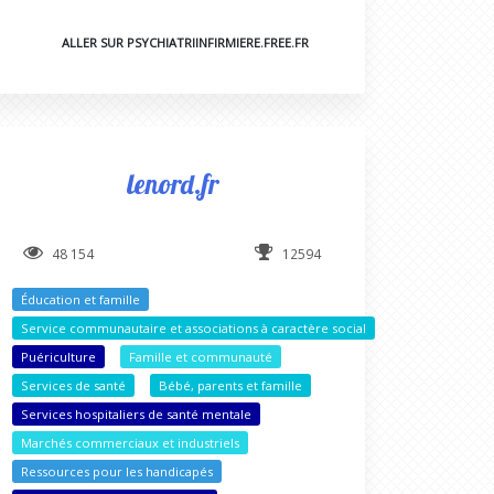
ALLER SUR PSYCHIATRIINFIRMIERE.FREE.FR
lenord.fr
48 154
12594
Éducation et famille
Service communautaire et associations à caractère social
Puériculture
Famille et communauté
Services de santé
Bébé, parents et famille
Services hospitaliers de santé mentale
Marchés commerciaux et industriels
Ressources pour les handicapés