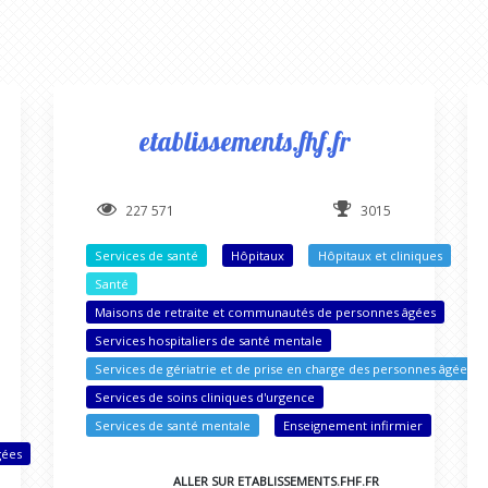
etablissements.fhf.fr
227 571
3015
Services de santé
Hôpitaux
Hôpitaux et cliniques
Santé
Maisons de retraite et communautés de personnes âgées
Services hospitaliers de santé mentale
Services de gériatrie et de prise en charge des personnes âgées
Services de soins cliniques d'urgence
Services de santé mentale
Enseignement infirmier
gées
ALLER SUR ETABLISSEMENTS.FHF.FR