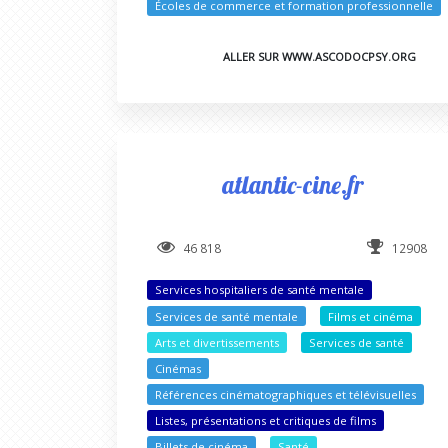
Écoles de commerce et formation professionnelle
ALLER SUR WWW.ASCODOCPSY.ORG
atlantic-cine.fr
46 818
12908
Services hospitaliers de santé mentale
Services de santé mentale
Films et cinéma
Arts et divertissements
Services de santé
Cinémas
Références cinématographiques et télévisuelles
Listes, présentations et critiques de films
Billets de cinéma
Santé