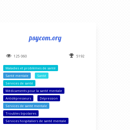
psycom.org
125 060
5192
Maladies et problèmes de santé
Santé mentale
Santé
Services de santé
Médicaments pour la santé mentale
Antidépresseurs
Dépression
Services de santé mentale
Troubles bipolaires
Services hospitaliers de santé mentale