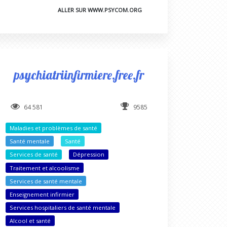
ALLER SUR WWW.PSYCOM.ORG
psychiatriinfirmiere.free.fr
64 581
9585
Maladies et problèmes de santé
Santé mentale
Santé
Services de santé
Dépression
Traitement et alcoolisme
Services de santé mentale
Enseignement infirmier
Services hospitaliers de santé mentale
Alcool et santé