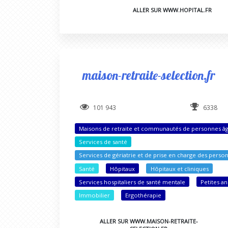
ALLER SUR WWW.HOPITAL.FR
maison-retraite-selection.fr
101 943
6338
Maisons de retraite et communautés de personnes â
Services de santé
Services de gériatrie et de prise en charge des perso
Santé
Hôpitaux
Hôpitaux et cliniques
Services hospitaliers de santé mentale
Petites a
Immobilier
Ergothérapie
ALLER SUR WWW.MAISON-RETRAITE-