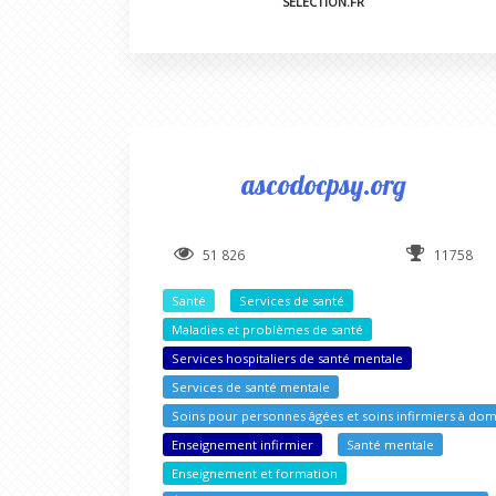
SELECTION.FR
ascodocpsy.org
51 826
11758
Santé
Services de santé
Maladies et problèmes de santé
Services hospitaliers de santé mentale
Services de santé mentale
Soins pour personnes âgées et soins infirmiers à dom
Enseignement infirmier
Santé mentale
Enseignement et formation