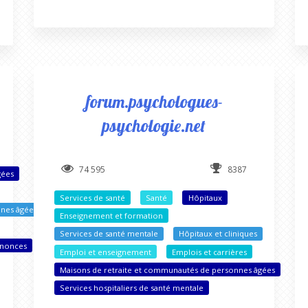
forum.psychologues-
psychologie.net
74 595
8387
gées
Services de santé
Santé
Hôpitaux
nnes âgées
Enseignement et formation
Services de santé mentale
Hôpitaux et cliniques
nnonces
Emploi et enseignement
Emplois et carrières
Maisons de retraite et communautés de personnes âgées
Services hospitaliers de santé mentale