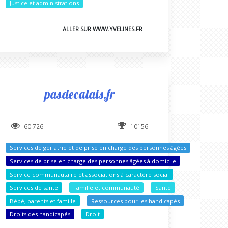
Justice et administrations
ALLER SUR WWW.YVELINES.FR
pasdecalais.fr
60 726
10156
Services de gériatrie et de prise en charge des personnes âgées
Services de prise en charge des personnes âgées à domicile
Service communautaire et associations à caractère social
Services de santé
Famille et communauté
Santé
Bébé, parents et famille
Ressources pour les handicapés
Droits des handicapés
Droit