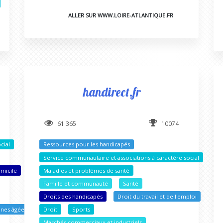
ALLER SUR WWW.LOIRE-ATLANTIQUE.FR
handirect.fr
61 365
10074
cial
Ressources pour les handicapés
Service communautaire et associations à caractère social
omicile
Maladies et problèmes de santé
Famille et communauté
Santé
Droits des handicapés
Droit du travail et de l'emploi
nnes âgées
Droit
Sports
Marchés commerciaux et industriels