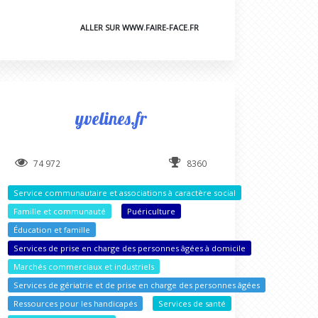
ALLER SUR WWW.FAIRE-FACE.FR
yvelines.fr
74 972
8360
Service communautaire et associations à caractère social
Famille et communauté
Puériculture
Éducation et famille
Services de prise en charge des personnes âgées à domicile
Marchés commerciaux et industriels
Services de gériatrie et de prise en charge des personnes âgées
Ressources pour les handicapés
Services de santé