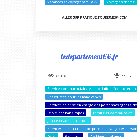
Vacances et voyages familiaux
Voyages à thème
ALLER SUR PRATIQUE.TOURISME64.COM
ledepartement66.fr
61 845
9988
Service communautaire et associations à caractère so
Ressources pour les handicapés
Services de prise en charge des personnes âgées à d
Droits des handicapés
Famille et communauté
Justice et administrations
Services de gériatrie et de prise en charge des perso
Droit
Webcams
Archives publiques