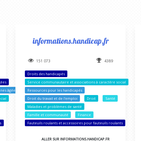
informations.handicap.fr
151 073
4389
Droits des handicapés
gées
Service communautaire et associations à caractère social
nnes âgées
Ressources pour les handicapés
cial
Droit du travail et de l'emploi
Droit
Santé
Maladies et problèmes de santé
Famille et communauté
Finance
s
Fauteuils roulants et accessoires pour fauteuils roulants
ALLER SUR INFORMATIONS.HANDICAP.FR