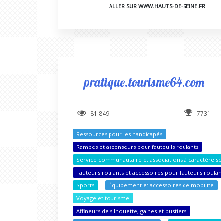
ALLER SUR WWW.HAUTS-DE-SEINE.FR
pratique.tourisme64.com
81 849
7731
Ressources pour les handicapés
Rampes et ascenseurs pour fauteuils roulants
Service communautaire et associations à caractère so
Fauteuils roulants et accessoires pour fauteuils roulan
Sports
Équipement et accessoires de mobilité
Voyage et tourisme
Affineurs de silhouette, gaines et bustiers