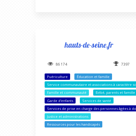
hauts-de-seine.fr
86 174
7397
Puériculture
Éducation et famille
Service communautaire et associations à caractère so
Famille et communauté
Bébé, parents et famille
Garde d'enfants
Services de santé
Services de prise en charge des personnes âgées à d
Justice et administrations
Ressources pour les handicapés