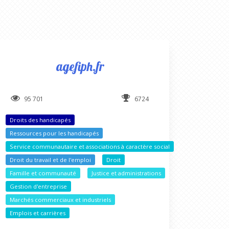
agefiph.fr
95 701
6724
Droits des handicapés
Ressources pour les handicapés
Service communautaire et associations à caractère social
Droit du travail et de l'emploi
Droit
Famille et communauté
Justice et administrations
Gestion d'entreprise
Marchés commerciaux et industriels
Emplois et carrières