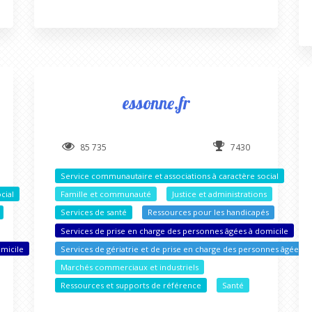
essonne.fr
85 735
7430
Service communautaire et associations à caractère social
cial
Famille et communauté
Justice et administrations
Services de santé
Ressources pour les handicapés
Services de prise en charge des personnes âgées à domicile
omicile
Services de gériatrie et de prise en charge des personnes âgées
Marchés commerciaux et industriels
Ressources et supports de référence
Santé