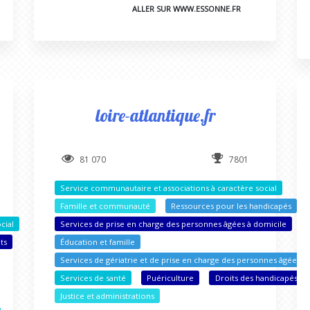
ALLER SUR WWW.ESSONNE.FR
loire-atlantique.fr
81 070
7801
Service communautaire et associations à caractère social
Famille et communauté
Ressources pour les handicapés
cial
Services de prise en charge des personnes âgées à domicile
ts
Éducation et famille
Services de gériatrie et de prise en charge des personnes âgées
Services de santé
Puériculture
Droits des handicapés
Justice et administrations