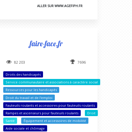
ALLER SUR WWW.AGEFIPH.FR
faire-face.fr
82 203
7696
Droits des handicapés
Service communautaire et associations à caractère social
Ressources pour les handicapés
Droit du travail et de l'emploi
Fauteuils roulants et accessoires pour fauteuils roulants
Rampes et ascenseurs pour fauteuils roulants
Droit
Santé
Équipement et accessoires de mobilité
Aide sociale et chômage