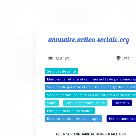
annuaire.action-sociale.org
826 183
877
Services de santé
Maisons de retraite et communautés de personnes â
Services de gériatrie et de prise en charge des perso
Service communautaire et associations à caractère so
Santé
Famille et communauté
Hôpitaux
Enseignement et formation
Ressources pour les handicapés
Petites annonce
ALLER SUR ANNUAIRE.ACTION-SOCIALE.ORG