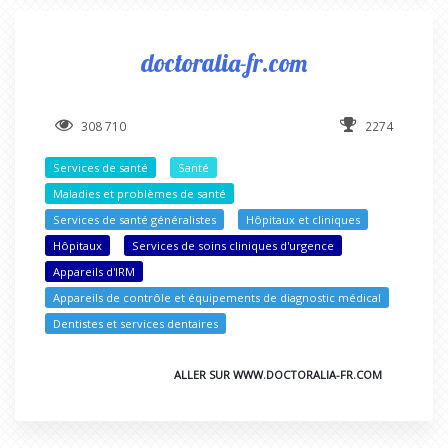
doctoralia-fr.com
308 710
2274
Services de santé
Santé
Maladies et problèmes de santé
Services de santé généralistes
Hôpitaux et cliniques
Hôpitaux
Services de soins cliniques d'urgence
Appareils d'IRM
Appareils de contrôle et équipements de diagnostic médical
Dentistes et services dentaires
ALLER SUR WWW.DOCTORALIA-FR.COM