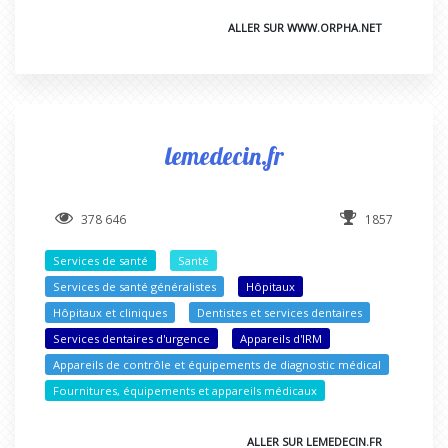
ALLER SUR WWW.ORPHA.NET
lemedecin.fr
378 646
1857
Services de santé
Santé
Services de santé généralistes
Hôpitaux
Hôpitaux et cliniques
Dentistes et services dentaires
Services dentaires d'urgence
Appareils d'IRM
Appareils de contrôle et équipements de diagnostic médical
Fournitures, équipements et appareils médicaux
ALLER SUR LEMEDECIN.FR