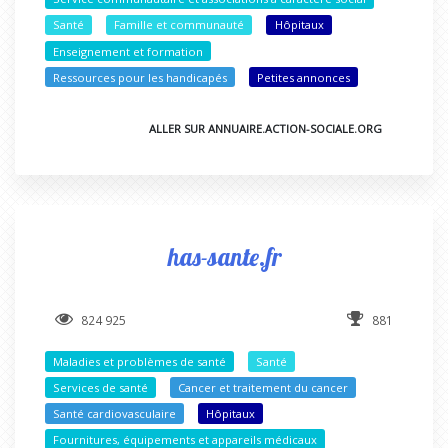
Santé
Famille et communauté
Hôpitaux
Enseignement et formation
Ressources pour les handicapés
Petites annonces
ALLER SUR ANNUAIRE.ACTION-SOCIALE.ORG
has-sante.fr
824 925
881
Maladies et problèmes de santé
Santé
Services de santé
Cancer et traitement du cancer
Santé cardiovasculaire
Hôpitaux
Fournitures, équipements et appareils médicaux