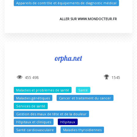
Appareils de contrôle et équipements de diagnostic médical
ALLER SUR WWW.MONDOCTEUR.FR
orpha.net
455 498
1545
Maladies et problèmes de santé
Santé
Maladies génétiques
Cancer et traitement du cancer
Services de santé
Gestion des maux de tête et de la douleur
Hôpitaux et cliniques
Hôpitaux
Santé cardiovasculaire
Maladies thyroïdiennes