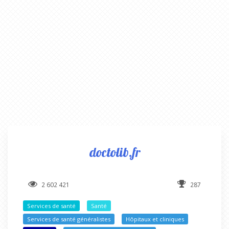
doctolib.fr
2 602 421
287
Services de santé
Santé
Services de santé généralistes
Hôpitaux et cliniques