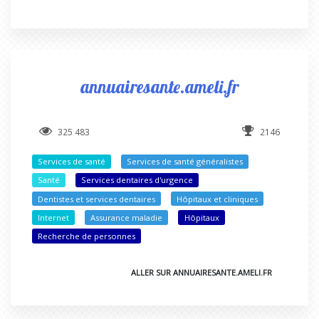
annuairesante.ameli.fr
325 483
2146
Services de santé
Services de santé généralistes
Santé
Services dentaires d'urgence
Dentistes et services dentaires
Hôpitaux et cliniques
Internet
Assurance maladie
Hôpitaux
Recherche de personnes
ALLER SUR ANNUAIRESANTE.AMELI.FR