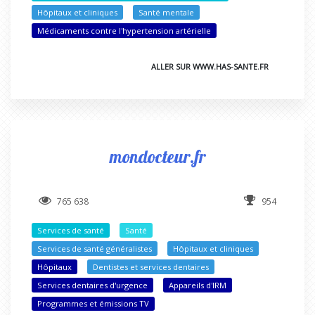
Hôpitaux et cliniques
Santé mentale
Médicaments contre l'hypertension artérielle
ALLER SUR WWW.HAS-SANTE.FR
mondocteur.fr
765 638
954
Services de santé
Santé
Services de santé généralistes
Hôpitaux et cliniques
Hôpitaux
Dentistes et services dentaires
Services dentaires d'urgence
Appareils d'IRM
Programmes et émissions TV