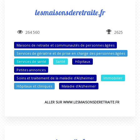
lesmaisonsderetraite.fr
264 560
2625
Maisons de retraite et communautés de personnes âgées
Services de gériatrie et de prise en charge des personnes âgées
Services de santé
Santé
Hôpitaux
Petites annonces
Soins et traitement de la maladie d'Alzheimer
Immobilier
Hôpitaux et cliniques
Maladie d'Alzheimer
ALLER SUR WWW.LESMAISONSDERETRAITE.FR