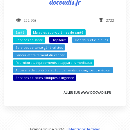
docvadis.fr
252 963
2722
Santé
Maladies et problèmes de santé
Services de santé
Hôpitaux
Hôpitaux et cliniques
Services de santé généralistes
Cancer et traitement du cancer
Fournitures, équipements et appareils médicaux
Appareils de contrôle et équipements de diagnostic médical
Services de soins cliniques d'urgence
ALLER SUR WWW.DOCVADIS.FR
Franceonline 2024 -
Mentions légales