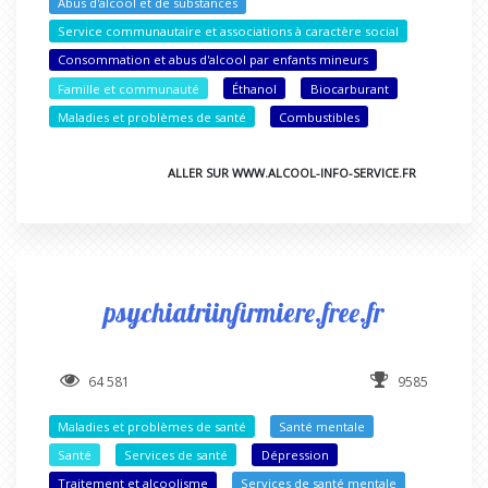
Abus d'alcool et de substances
Service communautaire et associations à caractère social
Consommation et abus d'alcool par enfants mineurs
Famille et communauté
Éthanol
Biocarburant
Maladies et problèmes de santé
Combustibles
ALLER SUR WWW.ALCOOL-INFO-SERVICE.FR
psychiatriinfirmiere.free.fr
64 581
9585
Maladies et problèmes de santé
Santé mentale
Santé
Services de santé
Dépression
Traitement et alcoolisme
Services de santé mentale