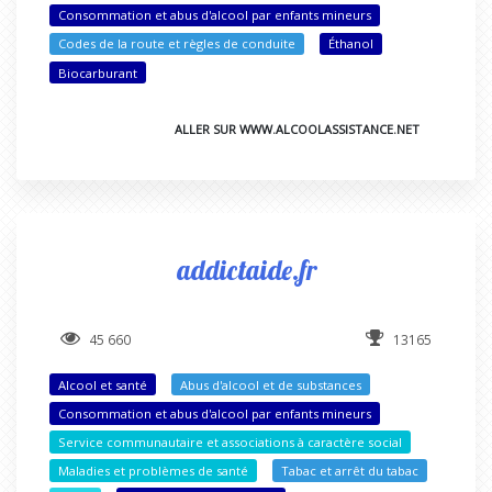
Consommation et abus d'alcool par enfants mineurs
Codes de la route et règles de conduite
Éthanol
Biocarburant
ALLER SUR WWW.ALCOOLASSISTANCE.NET
addictaide.fr
45 660
13165
Alcool et santé
Abus d'alcool et de substances
Consommation et abus d'alcool par enfants mineurs
Service communautaire et associations à caractère social
Maladies et problèmes de santé
Tabac et arrêt du tabac