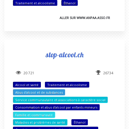
Traitement et alcoolisme
Éthanol
ALLER SUR WWW.ANPAA.ASSO.FR
stop-alcool.ch
20 721
26734
Alcool et santé
Traitement et alcoolisme
Abus d'alcool et de substances
Service communautaire et associations à caractère social
Consommation et abus d'alcool par enfants mineurs
Famille et communauté
Maladies et problèmes de santé
Éthanol