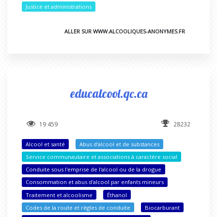
Justice et administrations
ALLER SUR WWW.ALCOOLIQUES-ANONYMES.FR
educalcool.qc.ca
19 459
28232
Alcool et santé
Abus d'alcool et de substances
Service communautaire et associations à caractère social
Conduite sous l'emprise de l'alcool ou de la drogue
Consommation et abus d'alcool par enfants mineurs
Traitement et alcoolisme
Éthanol
Codes de la route et règles de conduite
Biocarburant