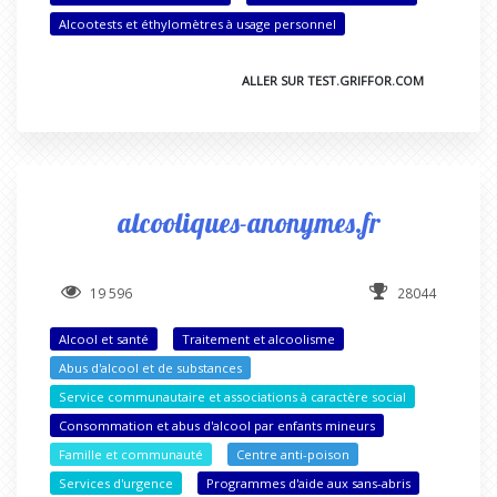
Alcootests et éthylomètres à usage personnel
ALLER SUR TEST.GRIFFOR.COM
alcooliques-anonymes.fr
19 596
28044
Alcool et santé
Traitement et alcoolisme
Abus d'alcool et de substances
Service communautaire et associations à caractère social
Consommation et abus d'alcool par enfants mineurs
Famille et communauté
Centre anti-poison
Services d'urgence
Programmes d'aide aux sans-abris