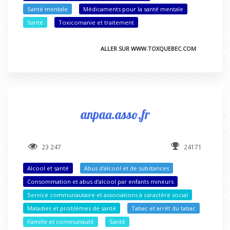
Santé mentale
Médicaments pour la santé mentale
Santé
Toxicomanie et traitement
ALLER SUR WWW.TOXQUEBEC.COM
anpaa.asso.fr
23 247
24171
Alcool et santé
Abus d'alcool et de substances
Consommation et abus d'alcool par enfants mineurs
Service communautaire et associations à caractère social
Maladies et problèmes de santé
Tabac et arrêt du tabac
Famille et communauté
Santé