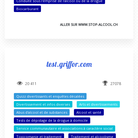
Conduite sous l'emprise de l'alcool ou de la drogue
Biocarburant
ALLER SUR WWW.STOP-ALCOOL.CH
test.griffor.com
20 411
27078
Quizz divertissants et enquêtes décalées
Divertissement et infos diverses
Arts et divertissements
Abus d'alcool et de substances
Alcool et santé
Tests de dépistage de la drogue à domicile
Service communautaire et associations à caractère social
Toxicomanie et traitement
Traitement et alcoolisme