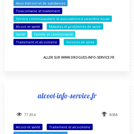
Abus d'alcool et de substances
Toxicomanie et traitement
Service communautaire et associations à caractère social
Alcool et santé
Maladies et problèmes de santé
Santé
Famille et communauté
Traitement et alcoolisme
Services de santé
ALLER SUR WWW.DROGUES-INFO-SERVICE.FR
alcool-info-service.fr
77 854
8088
Alcool et santé
Traitement et alcoolisme