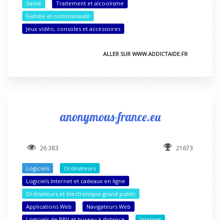
Santé
Traitement et alcoolisme
Famille et communauté
Jeux vidéo, consoles et accessoires
ALLER SUR WWW.ADDICTAIDE.FR
anonymous-france.eu
26 383
21673
Logiciels
Ordinateurs
Logiciels Internet et cadeaux en ligne
Ordinateurs et électronique grand public
Applications Web
Navigateurs Web
Logiciels de RPV et bureau à distance
Internet