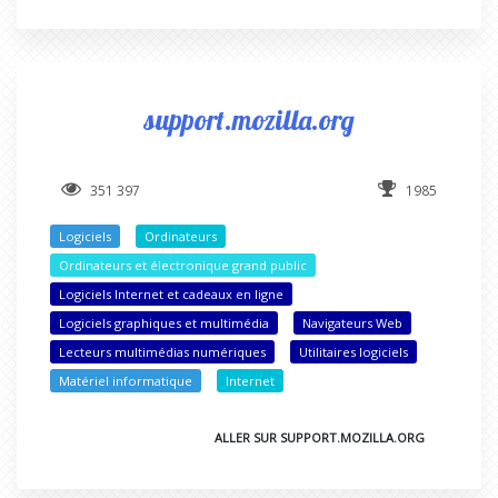
support.mozilla.org
351 397
1985
Logiciels
Ordinateurs
Ordinateurs et électronique grand public
Logiciels Internet et cadeaux en ligne
Logiciels graphiques et multimédia
Navigateurs Web
Lecteurs multimédias numériques
Utilitaires logiciels
Matériel informatique
Internet
ALLER SUR SUPPORT.MOZILLA.ORG