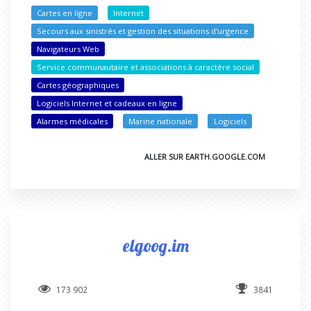
Cartes en ligne
Internet
Secours aux sinistrés et gestion des situations d'urgence
Navigateurs Web
Service communautaire et associations à caractère social
Cartes géographiques
Logiciels Internet et cadeaux en ligne
Alarmes médicales
Marine nationale
Logiciels
ALLER SUR EARTH.GOOGLE.COM
elgoog.im
173 902
3841