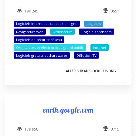
190 245
3551
Logiciels Internet et cadeaux en ligne
Logiciels
Navigateurs Web
Ordinateurs
Logiciels antispam
Logiciels de sécurité réseau
Ordinateurs et électronique grand public
Internet
Logiciels gratuits et sharewares
Diffusion TV
ALLER SUR ADBLOCKPLUS.ORG
earth.google.com
179 958
3715