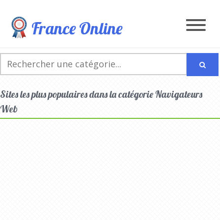
France Online
Sites les plus populaires dans la catégorie Navigateurs
Web