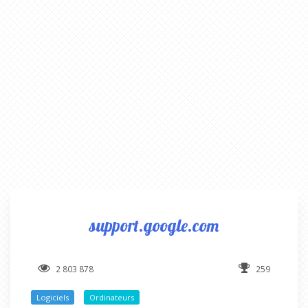
support.google.com
2 803 878
259
Logiciels
Ordinateurs