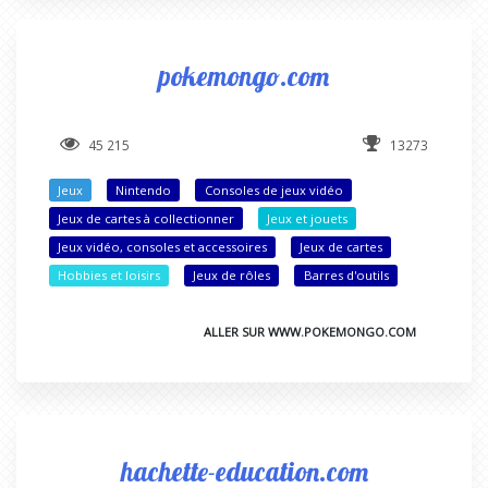
pokemongo.com
45 215
13273
Jeux
Nintendo
Consoles de jeux vidéo
Jeux de cartes à collectionner
Jeux et jouets
Jeux vidéo, consoles et accessoires
Jeux de cartes
Hobbies et loisirs
Jeux de rôles
Barres d'outils
ALLER SUR WWW.POKEMONGO.COM
hachette-education.com