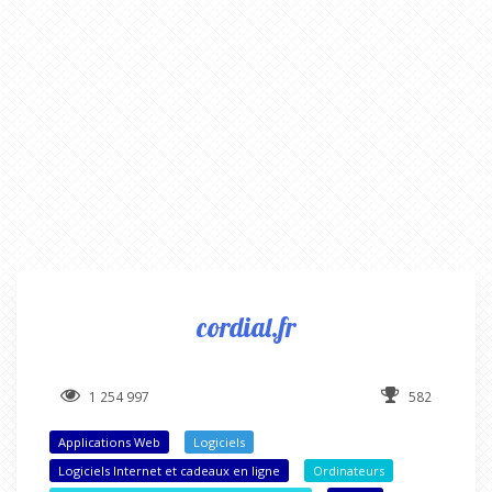
cordial.fr
1 254 997
582
Applications Web
Logiciels
Logiciels Internet et cadeaux en ligne
Ordinateurs