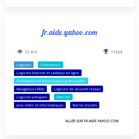
fr.aide.yahoo.com
52 416
11634
Logiciels
Ordinateurs
Logiciels Internet et cadeaux en ligne
Ordinateurs et électronique grand public
Navigateurs Web
Logiciels de sécurité réseau
Logiciels antispam
Internet
Jeux vidéo et informatiques
Barres d'outils
ALLER SUR FR.AIDE.YAHOO.COM