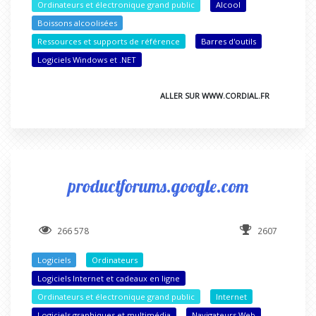
Ordinateurs et électronique grand public
Alcool
Boissons alcoolisées
Ressources et supports de référence
Barres d'outils
Logiciels Windows et .NET
ALLER SUR WWW.CORDIAL.FR
productforums.google.com
266 578
2607
Logiciels
Ordinateurs
Logiciels Internet et cadeaux en ligne
Ordinateurs et électronique grand public
Internet
Logiciels graphiques et multimédia
Navigateurs Web