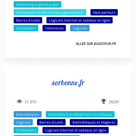
électronique grand public
Ordinateurs et électronique grand public
Haut-parleurs
Barres d'outils
Logiciels Internet et cadeaux en ligne
Ordinateurs
Télévisions
Logiciels
ALLER SUR AUDIOFUN.FR
sorbonne.fr
21 070
26297
Bibliothèques
Destinations et attractions touristiques
Logiciels
Barres d'outils
Bibliothèques et étagères
Ordinateurs
Logiciels Internet et cadeaux en ligne