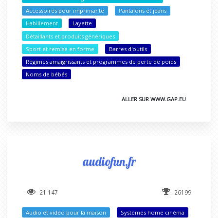
Accessoires pour imprimante
Pantalons et jeans
Habillement
Layette
Détaillants et produits génériques
Sport et remise en forme
Barres d'outils
Régimes amaigrissants et programmes de perte de poids
Noms de bébés
ALLER SUR WWW.GAP.EU
audiofun.fr
21 147
26199
Audio et vidéo pour la maison
Systèmes home cinéma