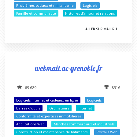
Problèmes sociaux et militantisme
Logiciels
Famille et communauté
Histoires d'amour et relations
ALLER SUR MAIL.RU
webmail.ac-grenoble.fr
69 689
8916
Logiciels Internet et cadeaux en ligne
Logiciels
Barres d'outils
Ordinateurs
Internet
Conformité et expertises immobilières
Applications Web
Marchés commerciaux et industriels
Construction et maintenance de bâtiments
Portails Web