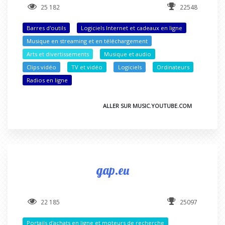
25 182
22548
Barres d'outils
Logiciels Internet et cadeaux en ligne
Musique en streaming et en téléchargement
Arts et divertissements
Musique et audio
Clips vidéo
TV et vidéo
Logiciels
Ordinateurs
Radios en ligne
ALLER SUR MUSIC.YOUTUBE.COM
gap.eu
22 185
25097
Portails d'achats en ligne et moteurs de recherche