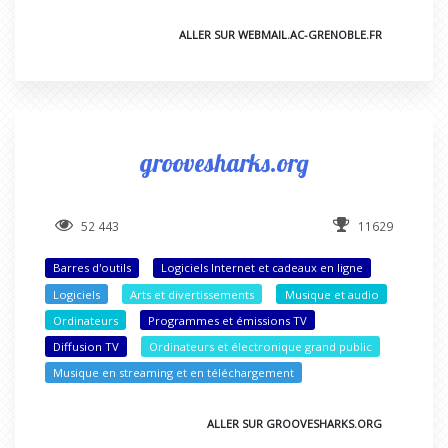
ALLER SUR WEBMAIL.AC-GRENOBLE.FR
groovesharks.org
52 443
11629
Barres d'outils
Logiciels Internet et cadeaux en ligne
Logiciels
Arts et divertissements
Musique et audio
Ordinateurs
Programmes et émissions TV
Diffusion TV
Ordinateurs et électronique grand public
Musique en streaming et en téléchargement
ALLER SUR GROOVESHARKS.ORG