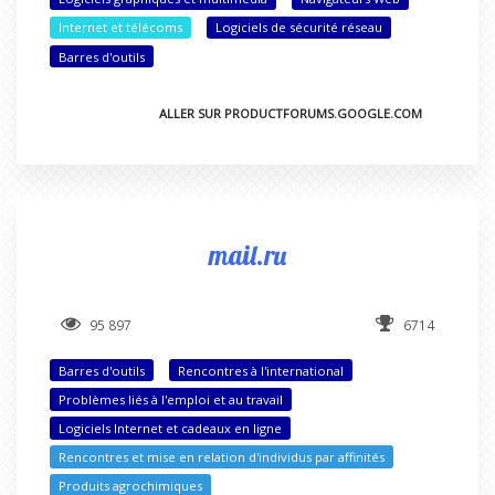
Internet et télécoms
Logiciels de sécurité réseau
Barres d'outils
ALLER SUR PRODUCTFORUMS.GOOGLE.COM
mail.ru
95 897
6714
Barres d'outils
Rencontres à l'international
Problèmes liés à l'emploi et au travail
Logiciels Internet et cadeaux en ligne
Rencontres et mise en relation d'individus par affinités
Produits agrochimiques