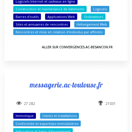
Logiciels Internet et cadeaux en ligne
Construction et maintenance de bâtiments
Logiciels
Barres d'outils
Applications Web
Ordinateurs
Sites et annuaires de rencontres
Hébergement Web
Rencontres et mise en relation d'individus par affinités
ALLER SUR CONVERGENCES.AC-BESANCON.FR
messagerie.ac-toulouse.fr
27 282
21031
Immotique
Usines et installations
Conformité et expertises immobilières
Fabrication et biens d'équipement