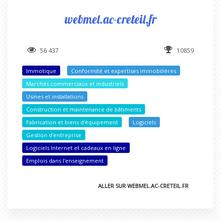
webmel.ac-creteil.fr
56 437
10859
Immotique
Conformité et expertises immobilières
Marchés commerciaux et industriels
Usines et installations
Construction et maintenance de bâtiments
Fabrication et biens d'équipement
Logiciels
Gestion d'entreprise
Logiciels Internet et cadeaux en ligne
Emplois dans l'enseignement
ALLER SUR WEBMEL.AC-CRETEIL.FR