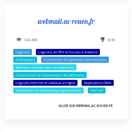
webmail.ac-rouen.fr
104 499
6181
Logiciels
Logiciels de RPV et bureau à distance
Ordinateurs
Conformité et expertises immobilières
Marchés commerciaux et industriels
Construction et maintenance de bâtiments
Logiciels Internet et cadeaux en ligne
Applications Web
Ordinateurs et électronique grand public
Internet
ALLER SUR WEBMAIL.AC-ROUEN.FR