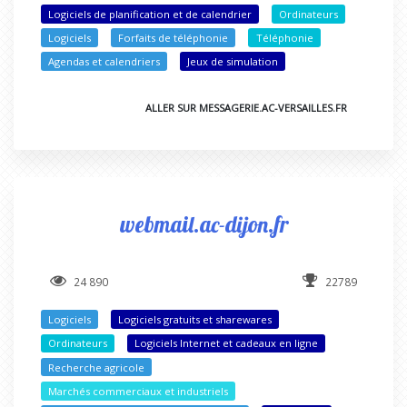
Logiciels de planification et de calendrier
Ordinateurs
Logiciels
Forfaits de téléphonie
Téléphonie
Agendas et calendriers
Jeux de simulation
ALLER SUR MESSAGERIE.AC-VERSAILLES.FR
webmail.ac-dijon.fr
24 890
22789
Logiciels
Logiciels gratuits et sharewares
Ordinateurs
Logiciels Internet et cadeaux en ligne
Recherche agricole
Marchés commerciaux et industriels