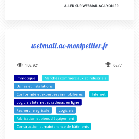
ALLER SUR WEBMAIL.AC-LYON.FR
webmail.ac-montpellier.fr
102 921
6277
Immotique
Marchés commerciaux et industriels
Usines et installations
Conformité et expertises immobilières
Internet
Logiciels Internet et cadeaux en ligne
Recherche agricole
Logiciels
Fabrication et biens d'équipement
Construction et maintenance de bâtiments