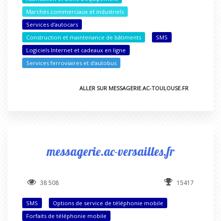
Marchés commerciaux et industriels
Services d'autocars
Construction et maintenance de bâtiments
SMS
Logiciels Internet et cadeaux en ligne
Services ferroviaires et d'autobus
ALLER SUR MESSAGERIE.AC-TOULOUSE.FR
messagerie.ac-versailles.fr
38 508
15417
SMS
Options de service de téléphonie mobile
Forfaits de téléphonie mobile