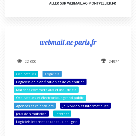
ALLER SUR WEBMAIL.AC-MONTPELLIER.FR
webmail.ac-paris.fr
22 300
24974
Ordinateurs
Logiciels
Logiciels de planification et de calendrier
Marchés commerciaux et industriels
Ordinateurs et électronique grand public
Agendas et calendriers
Jeux vidéo et informatiques
Jeux de simulation
Internet
Logiciels Internet et cadeaux en ligne