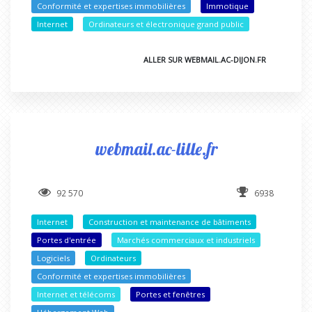
Conformité et expertises immobilières
Immotique
Internet
Ordinateurs et électronique grand public
ALLER SUR WEBMAIL.AC-DIJON.FR
webmail.ac-lille.fr
92 570
6938
Internet
Construction et maintenance de bâtiments
Portes d'entrée
Marchés commerciaux et industriels
Logiciels
Ordinateurs
Conformité et expertises immobilières
Internet et télécoms
Portes et fenêtres