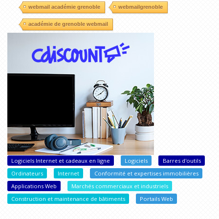
webmail académie grenoble
webmailgrenoble
académie de grenoble webmail
Logiciels Internet et cadeaux en ligne
Logiciels
Barres d'outils
Ordinateurs
Internet
Conformité et expertises immobilières
Applications Web
Marchés commerciaux et industriels
Construction et maintenance de bâtiments
Portails Web