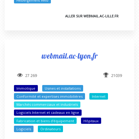
Hébergement Web
ALLER SUR WEBMAIL.AC-LILLE.FR
webmail.ac-lyon.fr
27 269
21039
Immotique
Usines et installations
Conformité et expertises immobilières
Internet
Marchés commerciaux et industriels
Logiciels Internet et cadeaux en ligne
Fabrication et biens d'équipement
Hôpitaux
Logiciels
Ordinateurs