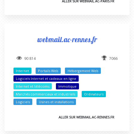
ALLER SUR WEBMAIL.AC-PARIS.FR
webmail.ac-rennes.fr
90 814
7066
Internet
Portails Web
Hébergement Web
Logiciels Internet et cadeaux en ligne
Internet et télécoms
Immotique
Marchés commerciaux et industriels
Ordinateurs
Logiciels
Usines et installations
ALLER SUR WEBMAIL.AC-RENNES.FR