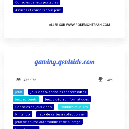
Consoles de jeux portables
Astuces et conseils pour jeux
ALLER SUR WWW.POKEMONTRASH.COM
gaming.gentside.com
475 976
1469
Jeux
Jeux vidéo, consoles et accessoires
Jeux et jouets
Jeux vidéo et informatiques
Consoles de jeux vidéo
Hobbies et loisirs
Nintendo
Jeux de cartes à collectionner
Jeux de course automobile et de pilotage