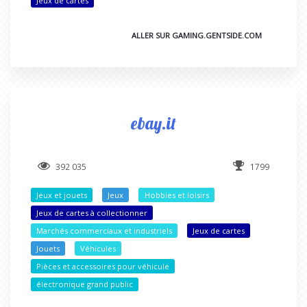
Jeux de cartes
ALLER SUR GAMING.GENTSIDE.COM
ebay.it
392 035
1799
Jeux et jouets
Jeux
Hobbies et loisirs
Jeux de cartes à collectionner
Marchés commerciaux et industriels
Jeux de cartes
Jouets
Véhicules
Pièces et accessoires pour véhicule
électronique grand public