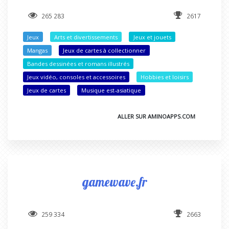
265 283
2617
Jeux
Arts et divertissements
Jeux et jouets
Mangas
Jeux de cartes à collectionner
Bandes dessinées et romans illustrés
Jeux vidéo, consoles et accessoires
Hobbies et loisirs
Jeux de cartes
Musique est-asiatique
ALLER SUR AMINOAPPS.COM
gamewave.fr
259 334
2663