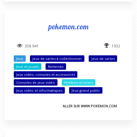
pokemon.com
358 941
1932
Jeux
Jeux de cartes à collectionner
Jeux de cartes
Jeux et jouets
Nintendo
Jeux vidéo, consoles et accessoires
Consoles de jeux vidéo
Hobbies et loisirs
Jeux vidéo et informatiques
Jeux grand public
ALLER SUR WWW.POKEMON.COM