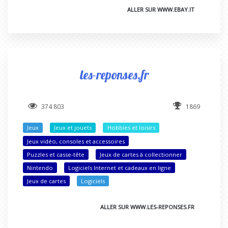
ALLER SUR WWW.EBAY.IT
les-reponses.fr
374 803
1869
Jeux
Jeux et jouets
Hobbies et loisirs
Jeux vidéo, consoles et accessoires
Puzzles et casse-tête
Jeux de cartes à collectionner
Nintendo
Logiciels Internet et cadeaux en ligne
Jeux de cartes
Logiciels
ALLER SUR WWW.LES-REPONSES.FR