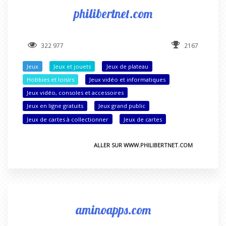
philibertnet.com
322 977
2167
Jeux
Jeux et jouets
Jeux de plateau
Hobbies et loisirs
Jeux vidéo et informatiques
Jeux vidéo, consoles et accessoires
Jeux en ligne gratuits
Jeux grand public
Jeux de cartes à collectionner
Jeux de cartes
ALLER SUR WWW.PHILIBERTNET.COM
aminoapps.com