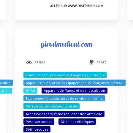
ALLER SUR WWW.DISTRIMED.COM
girodmedical.com
23 582
23857
Fournitures, équipements et appareils médicaux
médical
Appareils de contrôle et équipements de diagnostic médical
triels
Santé
Appareils de fitness et de musculation
Équipement et accessoires de remise en forme
Maladies et problèmes de santé
Accessoires et systèmes de la tension artérielle
Pèse-personnes
Machines elliptiques
Stéthoscopes