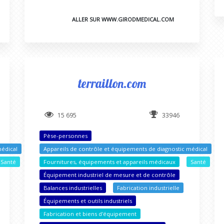
ALLER SUR WWW.GIRODMEDICAL.COM
terraillon.com
15 695
33946
Pèse-personnes
médical
Appareils de contrôle et équipements de diagnostic médical
Santé
Fournitures, équipements et appareils médicaux
Santé
Équipement industriel de mesure et de contrôle
Balances industrielles
Fabrication industrielle
Équipements et outils industriels
Fabrication et biens d'équipement