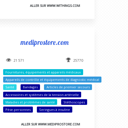
ALLER SUR WWW.WITHINGS.COM
mediprostore.com
21 571
25770
Fournitures, équipements et appareils médicaux
Appareils de contrôle et équipements de diagnostic médical
Santé
Bandages
Articles de premier secours
Accessoires et systèmes de la tension artérielle
Maladies et problèmes de santé
Stéthoscopes
Pèse-personnes
Seringues à insuline
ALLER SUR WWW.MEDIPROSTORE.COM