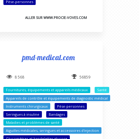
Pèse-personnes
ALLER SUR WWW.PROCIE-VOVES.COM
pmd-medical.com
8 568
56859
Fournitures, équipements et appareils médicaux
Santé
Appareils de contrôle et équipements de diagnostic médical
Instruments chirurgicaux
Pèse-personnes
Seringues à insuline
Bandages
Maladies et problèmes de santé
Aiguilles médicales, seringues et accessoires d'injection
Glucomètres et bandelettes glucose