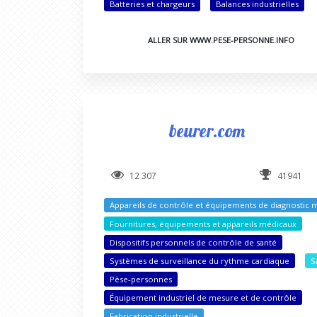
Batteries et chargeurs
Balances industrielles
ALLER SUR WWW.PESE-PERSONNE.INFO
beurer.com
12 307
41941
Appareils de contrôle et équipements de diagnostic 
Fournitures, équipements et appareils médicaux
Dispositifs personnels de contrôle de santé
Systèmes de surveillance du rythme cardiaque
S
Pèse-personnes
Équipement industriel de mesure et de contrôle
Fabrication industrielle