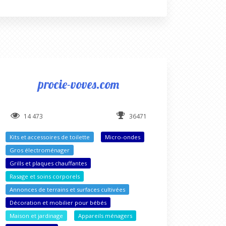
procie-voves.com
14 473
36471
Kits et accessoires de toilette
Micro-ondes
Gros électroménager
Grills et plaques chauffantes
Rasage et soins corporels
Annonces de terrains et surfaces cultivées
Décoration et mobilier pour bébés
Maison et jardinage
Appareils ménagers