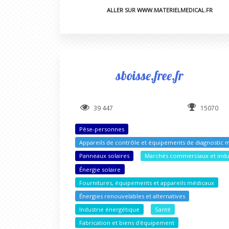
ALLER SUR WWW.MATERIELMEDICAL.FR
sboisse.free.fr
39 447
15070
Pèse-personnes
Appareils de contrôle et équipements de diagnostic 
Panneaux solaires
Marchés commerciaux et indus
Énergie solaire
Fournitures, équipements et appareils médicaux
Énergies renouvelables et alternatives
Industrie énergétique
Santé
Fabrication et biens d'équipement