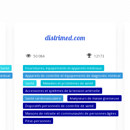
distrimed.com
50 084
12173
Santé
Fournitures, équipements et appareils médicaux
médical
Appareils de contrôle et équipements de diagnostic médical
Santé
Maladies et problèmes de santé
Accessoires et systèmes de la tension artérielle
Santé cardiovasculaire
Analyseurs de masse graisseuse
Dispositifs personnels de contrôle de santé
Maisons de retraite et communautés de personnes âgées
Pèse-personnes