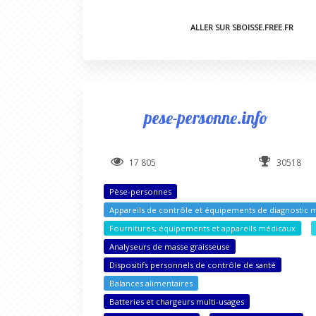
ALLER SUR SBOISSE.FREE.FR
pese-personne.info
17 805
30518
Pèse-personnes
Appareils de contrôle et équipements de diagnostic 
Fournitures, équipements et appareils médicaux
Analyseurs de masse graisseuse
Dispositifs personnels de contrôle de santé
Balances alimentaires
Batteries et chargeurs multi-usages