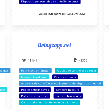
Dispositifs personnels de contrôle de santé
ALLER SUR WWW.TERRAILLON.COM
livingzapp.net
11 841
43356
médical
Petit électroménager
Articles de cuisine et de repas
Maison et jardinage
Pèse-personnes
Appareils de contrôle et équipements de diagnostic médical
anté
Poêles antiadhésives
Batteurs-mixeurs
Poêles et casseroles
Fours et fourneaux
Construction et maintenance de bâtiments