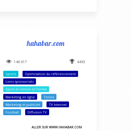
hahabar.com
146 617
4493
Sports
Optimisation du référencement
Liens sponsorisés
Sport et remise en forme
Marketing en ligne
Tennis
Marketing et publicité
TV Internet
Football
Diffusion TV
ALLER SUR WWW.HAHABAR.COM