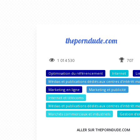
theporndude.com
1 014 530
707
Optimisation du référencement
Internet
Li
Médias et publications dédiés aux centres d'intérêt ma
Marketing en ligne
Marketing et publicité
Internet et télécoms
Médias et publications dédiés aux centres d'intérêt m
Marchés commerciaux et industriels
Gestion d'e
ALLER SUR THEPORNDUDE.COM