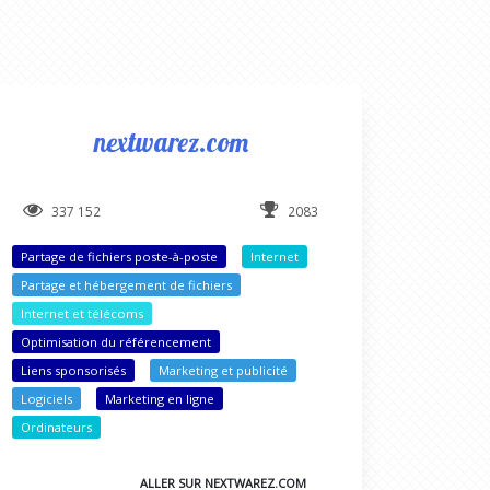
nextwarez.com
337 152
2083
Partage de fichiers poste-à-poste
Internet
Partage et hébergement de fichiers
Internet et télécoms
Optimisation du référencement
Liens sponsorisés
Marketing et publicité
Logiciels
Marketing en ligne
Ordinateurs
ALLER SUR NEXTWAREZ.COM