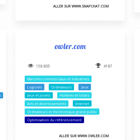
ALLER SUR WWW.SNAPCHAT.COM
owler.com
158 805
4187
Marchés commerciaux et industriels
Logiciels
Ordinateurs
Jeux
s
Jeux et jouets
Hobbies et loisirs
Arts et divertissements
Internet
Ordinateurs et électronique grand public
Optimisation du référencement
ALLER SUR WWW.OWLER.COM