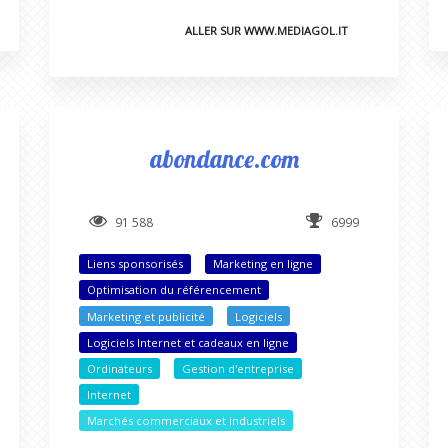
ALLER SUR WWW.MEDIAGOL.IT
abondance.com
91 588
6999
Liens sponsorisés
Marketing en ligne
Optimisation du référencement
Marketing et publicité
Logiciels
Logiciels Internet et cadeaux en ligne
Ordinateurs
Gestion d'entreprise
Internet
Marchés commerciaux et industriels