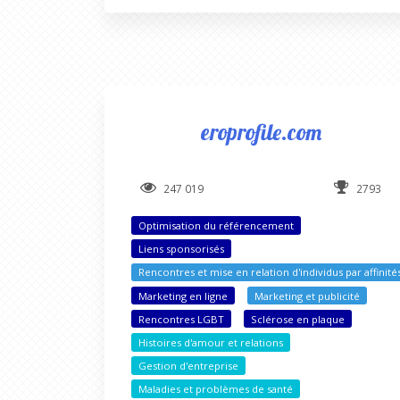
eroprofile.com
247 019
2793
Optimisation du référencement
Liens sponsorisés
Rencontres et mise en relation d'individus par affinité
Marketing en ligne
Marketing et publicité
Rencontres LGBT
Sclérose en plaque
Histoires d'amour et relations
Gestion d'entreprise
Maladies et problèmes de santé