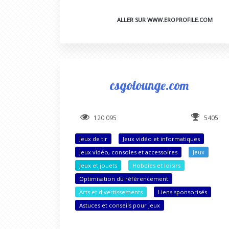
ALLER SUR WWW.EROPROFILE.COM
csgolounge.com
120 095
5405
Jeux de tir
Jeux vidéo et informatiques
Jeux vidéo, consoles et accessoires
Jeux
Jeux et jouets
Hobbies et loisirs
Optimisation du référencement
Arts et divertissements
Liens sponsorisés
Astuces et conseils pour jeux