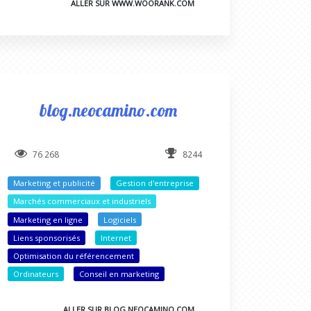
ALLER SUR WWW.WOORANK.COM
blog.neocamino.com
76 268
8244
Marketing et publicité
Gestion d'entreprise
Marchés commerciaux et industriels
Marketing en ligne
Logiciels
Liens sponsorisés
Internet
Optimisation du référencement
Ordinateurs
Conseil en marketing
ALLER SUR BLOG.NEOCAMINO.COM