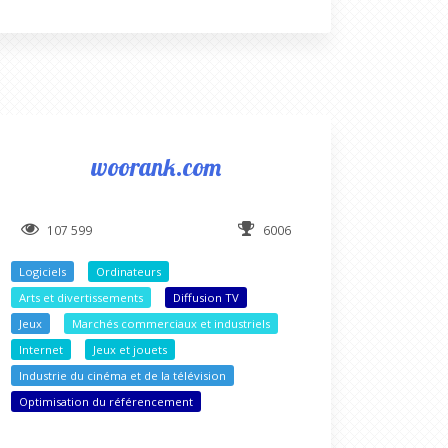
woorank.com
107 599
6006
Logiciels
Ordinateurs
Arts et divertissements
Diffusion TV
Jeux
Marchés commerciaux et industriels
Internet
Jeux et jouets
Industrie du cinéma et de la télévision
Optimisation du référencement