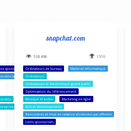
snapchat.com
538 498
1310
ens sponsorisés
Ordinateurs de bureau
Matériel informatique
sculins (adultes)
Ordinateurs
Ordinateurs et électronique grand public
Optimisation du référencement
asculins
Musique et audio
Marketing en ligne
ntreprise
Arts et divertissements
Rencontres et mise en relation d'individus par affinités
Liens sponsorisés