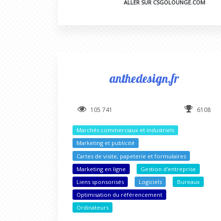
ALLER SUR CSGOLOUNGE.COM
anthedesign.fr
105 741
6108
Marchés commerciaux et industriels
Marketing et publicité
Cartes de visite, papeterie et formulaires
Marketing en ligne
Gestion d'entreprise
Liens sponsorisés
Logiciels
Bureaux
Optimisation du référencement
Ordinateurs