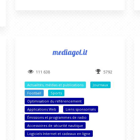
mediagol.it
111 638
5792
Actualités, médias et publications
Journaux
Football
Sports
Optimisation du référencement
Applications Web
Liens sponsorisés
Émissions et programmes de radio
Accessoires de sécurité nautique
Logiciels Internet et cadeaux en ligne