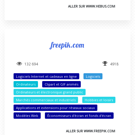
ALLER SUR WWW.HEBUS.COM
freepik.com
132 694
4918
Logiciels Internet et cadeaux en ligne
Logiciels
Ordinateurs
Clipart et GIF animés
Ordinateurs et électronique grand public
Marchés commerciaux et industriels
Hobbies et loisirs
Applications et extensions pour réseaux sociaux
Modèles Web
Économiseurs d'écran et fonds d'écran
ALLER SUR WWW.FREEPIK.COM