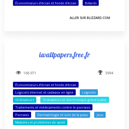
Économiseurs d'écran et fonds d'écran
Billards
ALLER SUR BLIZZARD.COM
iwallpapers.free.fr
166 971
3994
Économiseurs d'écran et fonds d'écran
Logiciels Internet et cadeaux en ligne
Logiciels
Ordinateurs
Ordinateurs et électronique grand public
Traitements et médicaments contre le psoriasis
Psoriasis
Dermatologie et soin de la peau
Jeux
Maladies et problèmes de santé