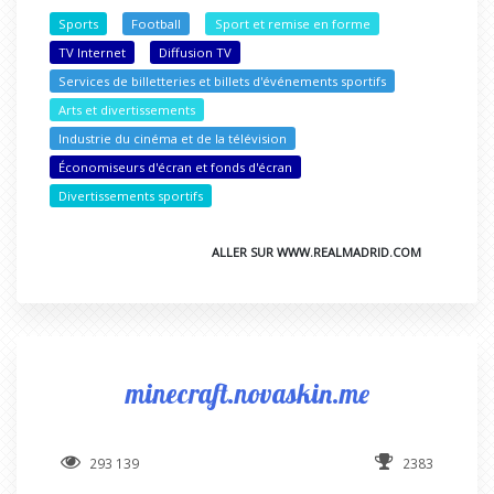
Sports
Football
Sport et remise en forme
TV Internet
Diffusion TV
Services de billetteries et billets d'événements sportifs
Arts et divertissements
Industrie du cinéma et de la télévision
Économiseurs d'écran et fonds d'écran
Divertissements sportifs
ALLER SUR WWW.REALMADRID.COM
minecraft.novaskin.me
293 139
2383