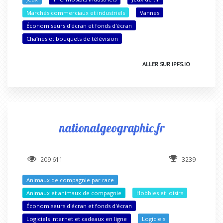
Marchés commerciaux et industriels
Vannes
Économiseurs d'écran et fonds d'écran
Chaînes et bouquets de télévision
ALLER SUR IPFS.IO
nationalgeographic.fr
209 611
3239
Animaux de compagnie par race
Animaux et animaux de compagnie
Hobbies et loisirs
Économiseurs d'écran et fonds d'écran
Logiciels Internet et cadeaux en ligne
Logiciels