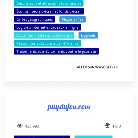
Destinations et attractions touristiques
Économiseurs d'écran et fonds d'écran
Cartes géographiques
Plages et îles
Logiciels Internet et cadeaux en ligne
Actualités, médias et publications
Logiciels
Ressources et supports de référence
Traitements et médicaments contre le psoriasis
ALLER SUR WWW.GEO.FR
puydufou.com
435 992
1613