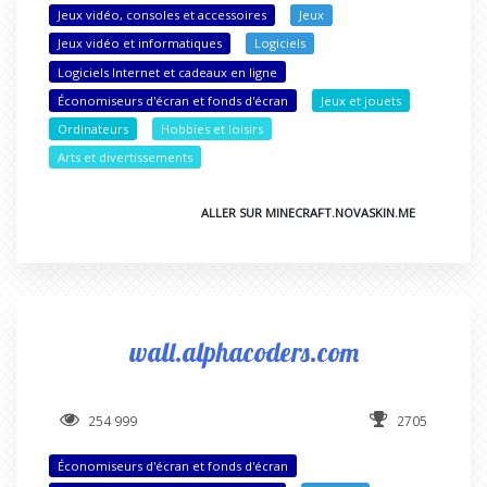
Jeux vidéo, consoles et accessoires
Jeux
Jeux vidéo et informatiques
Logiciels
Logiciels Internet et cadeaux en ligne
Économiseurs d'écran et fonds d'écran
Jeux et jouets
Ordinateurs
Hobbies et loisirs
Arts et divertissements
ALLER SUR MINECRAFT.NOVASKIN.ME
wall.alphacoders.com
254 999
2705
Économiseurs d'écran et fonds d'écran