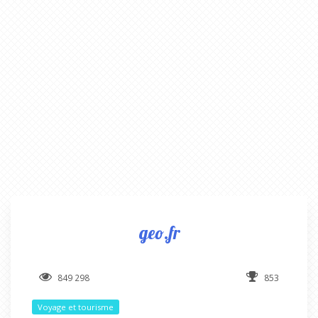
geo.fr
849 298
853
Voyage et tourisme