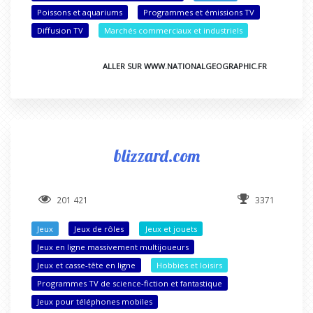
Poissons et aquariums
Programmes et émissions TV
Diffusion TV
Marchés commerciaux et industriels
ALLER SUR WWW.NATIONALGEOGRAPHIC.FR
blizzard.com
201 421
3371
Jeux
Jeux de rôles
Jeux et jouets
Jeux en ligne massivement multijoueurs
Jeux et casse-tête en ligne
Hobbies et loisirs
Programmes TV de science-fiction et fantastique
Jeux pour téléphones mobiles