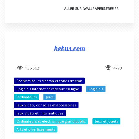
ALLER SUR IWALLPAPERS.FREE.FR
hebus.com
136 562
4773
Économiseurs d'écran et fonds d'écran
Logiciels Internet et cadeaux en ligne
Logiciels
Ordinateurs
Jeux
Jeux vidéo, consoles et accessoires
Jeux vidéo et informatiques
Ordinateurs et électronique grand public
Jeux et jouets
Arts et divertissements