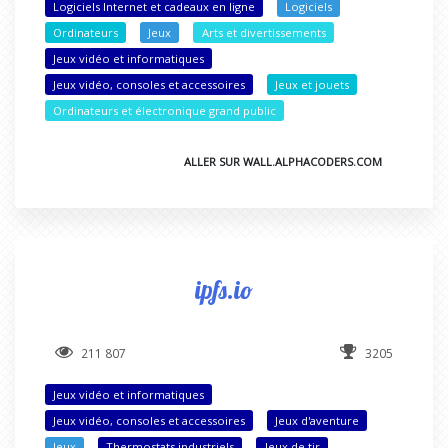
Logiciels Internet et cadeaux en ligne
Logiciels
Ordinateurs
Jeux
Arts et divertissements
Jeux vidéo et informatiques
Jeux vidéo, consoles et accessoires
Jeux et jouets
Ordinateurs et électronique grand public
ALLER SUR WALL.ALPHACODERS.COM
ipfs.io
211 807
3205
Jeux vidéo et informatiques
Jeux vidéo, consoles et accessoires
Jeux d'aventure
Jeux
Thermostats industriels
Jeux de tir