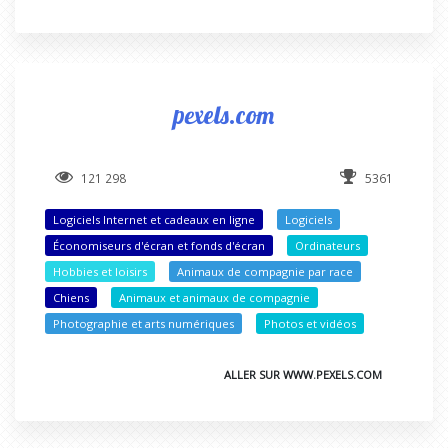
pexels.com
121 298
5361
Logiciels Internet et cadeaux en ligne
Logiciels
Économiseurs d'écran et fonds d'écran
Ordinateurs
Hobbies et loisirs
Animaux de compagnie par race
Chiens
Animaux et animaux de compagnie
Photographie et arts numériques
Photos et vidéos
ALLER SUR WWW.PEXELS.COM