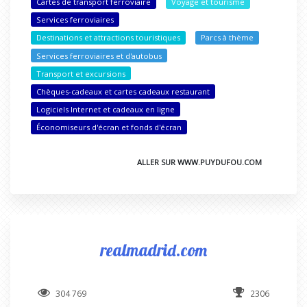
Cartes de transport ferroviaire
Voyage et tourisme
Services ferroviaires
Destinations et attractions touristiques
Parcs à thème
Services ferroviaires et d'autobus
Transport et excursions
Chèques-cadeaux et cartes cadeaux restaurant
Logiciels Internet et cadeaux en ligne
Économiseurs d'écran et fonds d'écran
ALLER SUR WWW.PUYDUFOU.COM
realmadrid.com
304 769
2306