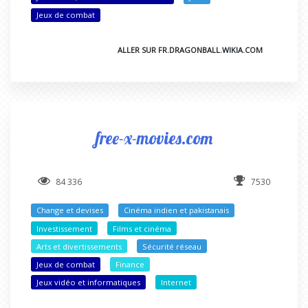
Jeux de combat
ALLER SUR FR.DRAGONBALL.WIKIA.COM
free-x-movies.com
84 336
7530
Change et devises
Cinéma indien et pakistanais
Investissement
Films et cinéma
Arts et divertissements
Sécurité réseau
Jeux de combat
Finance
Jeux vidéo et informatiques
Internet