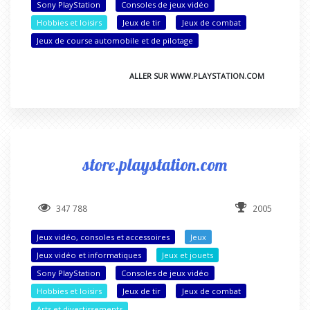
Sony PlayStation
Consoles de jeux vidéo
Hobbies et loisirs
Jeux de tir
Jeux de combat
Jeux de course automobile et de pilotage
ALLER SUR WWW.PLAYSTATION.COM
store.playstation.com
347 788
2005
Jeux vidéo, consoles et accessoires
Jeux
Jeux vidéo et informatiques
Jeux et jouets
Sony PlayStation
Consoles de jeux vidéo
Hobbies et loisirs
Jeux de tir
Jeux de combat
Arts et divertissements