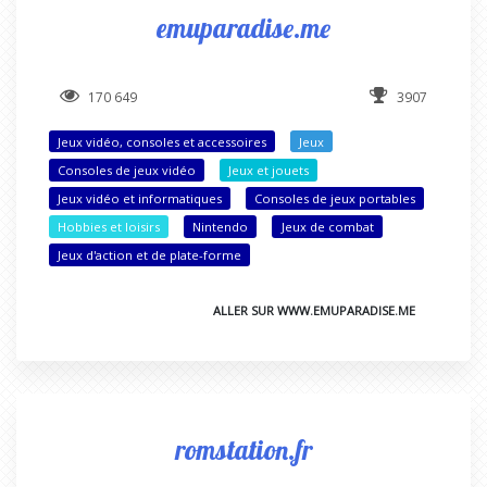
emuparadise.me
170 649
3907
Jeux vidéo, consoles et accessoires
Jeux
Consoles de jeux vidéo
Jeux et jouets
Jeux vidéo et informatiques
Consoles de jeux portables
Hobbies et loisirs
Nintendo
Jeux de combat
Jeux d'action et de plate-forme
ALLER SUR WWW.EMUPARADISE.ME
romstation.fr