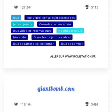
127 244
5115
Jeux
Jeux vidéo, consoles et accessoires
Jeux et jouets
Consoles de jeux vidéo
Jeux vidéo et informatiques
Hobbies et loisirs
Nintendo
Consoles de jeux portables
Jeux de cartes à collectionner
Jeux de combat
ALLER SUR WWW.ROMSTATION.FR
giantbomb.com
118 164
5499