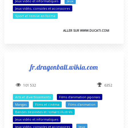
Jeux vidéo et informatiques
Jeux
Jeux vidéo, consoles et accessoires
Sport et remise en forme
ALLER SUR WWW.DUCATI.COM
fr.dragonball.wikia.com
101 532
6352
Arts et divertissements
Films d'animation japonais
Mangas
Films et cinéma
Films d'animation
Bandes dessinées et romans illustrés
Jeux vidéo et informatiques
Jeux vidéo, consoles et accessoires
Jeux