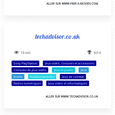
ALLER SUR WWW.FREE-X-MOVIES.COM
techadvisor.co.uk
78 643
8018
Sony PlayStation
Jeux vidéo, consoles et accessoires
Consoles de jeux vidéo
Jeux et jouets
Jeux
Jouets
Hobbies et loisirs
Jeux de combat
Radios numériques
Jeux vidéo et informatiques
ALLER SUR WWW.TECHADVISOR.CO.UK