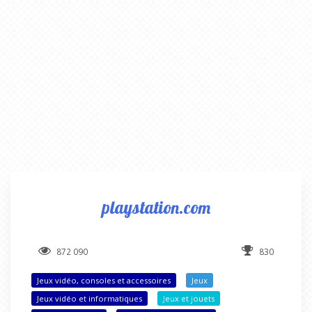
playstation.com
872 090
830
Jeux vidéo, consoles et accessoires
Jeux
Jeux vidéo et informatiques
Jeux et jouets