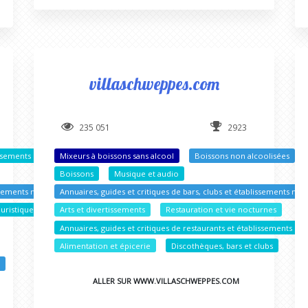
villaschweppes.com
235 051
2923
lissements nocturnes
Mixeurs à boissons sans alcool
Boissons non alcoolisées
Boissons
Musique et audio
issements nocturnes
Annuaires, guides et critiques de bars, clubs et établissements noc
ouristiques
Arts et divertissements
Restauration et vie nocturnes
Annuaires, guides et critiques de restaurants et établissements no
Alimentation et épicerie
Discothèques, bars et clubs
s
ALLER SUR WWW.VILLASCHWEPPES.COM