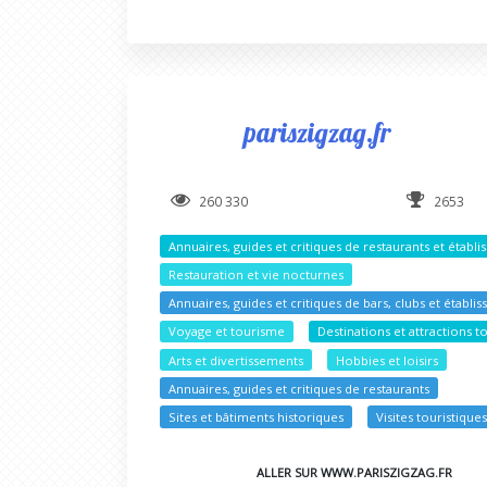
pariszigzag.fr
260 330
2653
Annuaires, guides et critiques de restaurants et étab
Restauration et vie nocturnes
Annuaires, guides et critiques de bars, clubs et établ
Voyage et tourisme
Destinations et attractions t
Arts et divertissements
Hobbies et loisirs
Annuaires, guides et critiques de restaurants
Sites et bâtiments historiques
Visites touristique
ALLER SUR WWW.PARISZIGZAG.FR