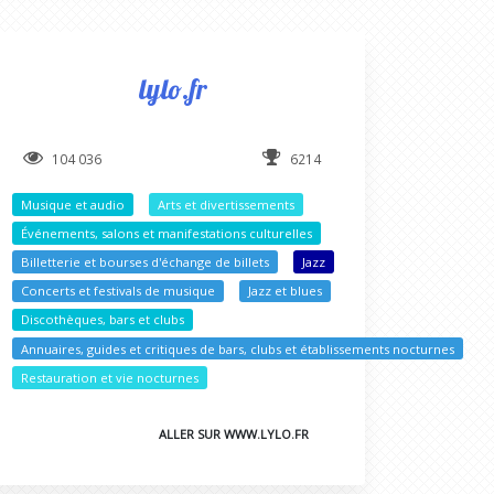
lylo.fr
104 036
6214
Musique et audio
Arts et divertissements
Événements, salons et manifestations culturelles
cturnes
Billetterie et bourses d'échange de billets
Jazz
Concerts et festivals de musique
Jazz et blues
Discothèques, bars et clubs
turnes
Annuaires, guides et critiques de bars, clubs et établissements nocturnes
Restauration et vie nocturnes
ALLER SUR WWW.LYLO.FR