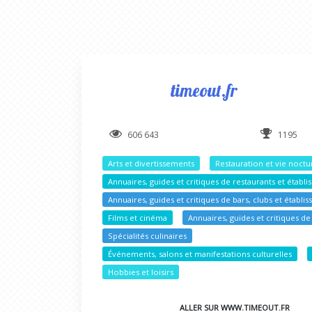
timeout.fr
606 643
1195
Arts et divertissements
Restauration et vie noct
Annuaires, guides et critiques de restaurants et étab
Annuaires, guides et critiques de bars, clubs et établ
Films et cinéma
Annuaires, guides et critiques de
Spécialités culinaires
Événements, salons et manifestations culturelles
Hobbies et loisirs
ALLER SUR WWW.TIMEOUT.FR