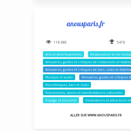
anousparis.fr
118 685
5476
Arts et divertissements
Restauration et vie noct
Annuaires, guides et critiques de restaurants et étab
Annuaires, guides et critiques de bars, clubs et établ
Musique et audio
Annuaires, guides et critiques 
Discothèques, bars et clubs
Événements, salons et manifestations culturelles
Voyage et tourisme
Destinations et attractions t
ALLER SUR WWW.ANOUSPARIS.FR