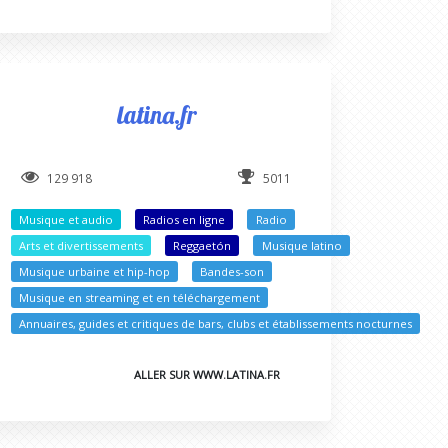
latina.fr
129 918
5011
Musique et audio
Radios en ligne
Radio
ues
Arts et divertissements
Reggaetón
Musique latino
Musique urbaine et hip-hop
Bandes-son
turnes
Musique en streaming et en téléchargement
Annuaires, guides et critiques de bars, clubs et établissements nocturnes
ALLER SUR WWW.LATINA.FR