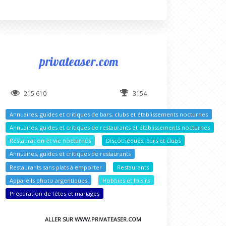
privateaser.com
215 610
3154
Annuaires, guides et critiques de bars, clubs et établissements nocturnes
Annuaires, guides et critiques de restaurants et établissements nocturnes
turnes
Restauration et vie nocturnes
Discothèques, bars et clubs
Annuaires, guides et critiques de restaurants
cturnes
Restaurants sans plats à emporter
Restaurants
Appareils photo argentiques
Hobbies et loisirs
Préparation de fêtes et mariages
ALLER SUR WWW.PRIVATEASER.COM