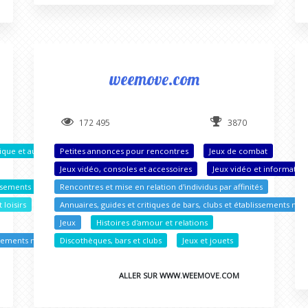
weemove.com
172 495
3870
ique et audio
Petites annonces pour rencontres
Jeux de combat
Jeux vidéo, consoles et accessoires
Jeux vidéo et informatiq
lissements nocturnes
Rencontres et mise en relation d'individus par affinités
 loisirs
Annuaires, guides et critiques de bars, clubs et établissements noc
Jeux
Histoires d'amour et relations
issements nocturnes
Discothèques, bars et clubs
Jeux et jouets
ALLER SUR WWW.WEEMOVE.COM