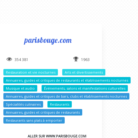
parisbouge.com
354 381
1963
Restauration et vie nocturnes
Arts et divertissements
Annuaires, guides et critiques de restaurants et établissements nocturnes
cturnes
Musique et audio
Événements, salons et manifestations culturelles
turnes
Annuaires, guides et critiques de bars, clubs et établissements nocturnes
aires
Spécialités culinaires
Restaurants
s
Annuaires, guides et critiques de restaurants
Restaurants sans plats à emporter
ALLER SUR WWW.PARISBOUGE.COM