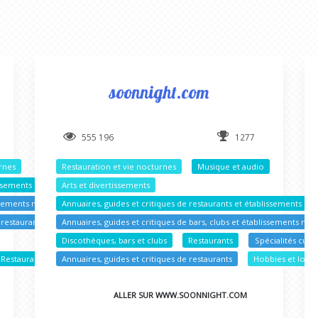
soonnight.com
555 196
1277
urnes
Restauration et vie nocturnes
Musique et audio
lissements nocturnes
Arts et divertissements
issements nocturnes
Annuaires, guides et critiques de restaurants et établissements no
 restaurants
Annuaires, guides et critiques de bars, clubs et établissements noc
Discothèques, bars et clubs
Restaurants
Spécialités culin
Restaurants
Annuaires, guides et critiques de restaurants
Hobbies et loisir
ALLER SUR WWW.SOONNIGHT.COM