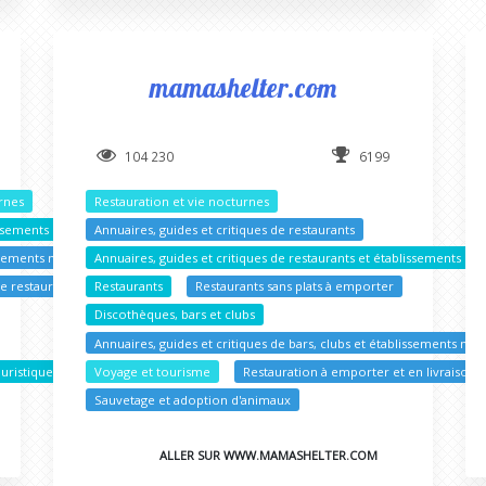
mamashelter.com
104 230
6199
urnes
Restauration et vie nocturnes
lissements nocturnes
Annuaires, guides et critiques de restaurants
issements nocturnes
Annuaires, guides et critiques de restaurants et établissements no
de restaurants
Restaurants
Restaurants sans plats à emporter
Discothèques, bars et clubs
Annuaires, guides et critiques de bars, clubs et établissements noc
ouristiques
Voyage et tourisme
Restauration à emporter et en livraison
Sauvetage et adoption d'animaux
ALLER SUR WWW.MAMASHELTER.COM