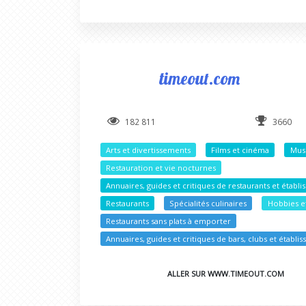
timeout.com
182 811
3660
Arts et divertissements
Films et cinéma
Mus
Restauration et vie nocturnes
Annuaires, guides et critiques de restaurants et étab
Restaurants
Spécialités culinaires
Hobbies et
Restaurants sans plats à emporter
Annuaires, guides et critiques de bars, clubs et établ
ALLER SUR WWW.TIMEOUT.COM